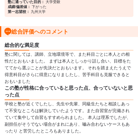
塾に通っていた目的：
大学受験
成績/偏差値：
下がった
第一志望校：
九州大学
総合評価へのコメント
総合的な満足度
塾に関しては、講師、立地環境等で、また科目ごとに本人との相
性だとおもいました。 まずは本人としっかり話し合い、目標をた
ててから選ぶことが先決だとおもいます。 それを踏まえたうえで
得意科目がさらに得意になりましたし、苦手科目も克服できると
おもいました
この塾が性格に合っていると思った点、合っていないと思
った点
学校と塾が近くでしたし、先生や先輩、同級生たちと相談しあっ
て不安なところは解決していたようです。また自習室が完備され
ていて集中して自習もすすめられました。 本人は理系でしたが、
副担任がそうでない場合がまれにあり、嚙み合わないケースもあ
ったり と苦労したところもありました。