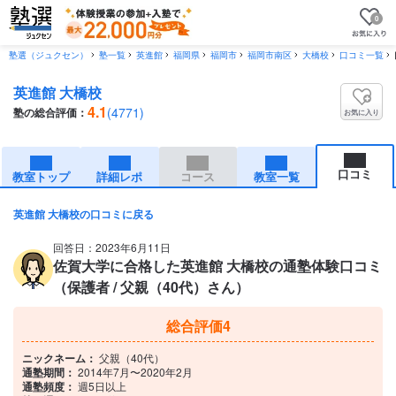
0
塾選（ジュクセン）
塾一覧
英進館
福岡県
福岡市
福岡市南区
大橋校
口コミ一覧
英進館 大橋校
4.1
(4771)
塾の総合評価：
お気に入り
口コミ
教室トップ
詳細レポ
コース
教室一覧
英進館 大橋校の口コミに戻る
回答日：2023年6月11日
佐賀大学に合格した英進館 大橋校の通塾体験口コミ
（保護者 / 父親（40代）さん）
総合評価
4
ニックネーム：
父親（40代）
通塾期間：
2014年7月〜2020年2月
通塾頻度：
週5日以上