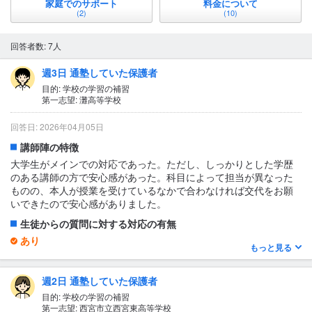
家庭でのサポート
料金について
(2)
(10)
回答者数: 7人
週3日 通塾していた保護者
目的: 学校の学習の補習
第一志望: 灘高等学校
回答日: 2026年04月05日
講師陣の特徴
大学生がメインでの対応であった。ただし、しっかりとした学歴
のある講師の方で安心感があった。科目によって担当が異なった
ものの、本人が授業を受けているなかで合わなければ交代をお願
いできたので安心感がありました。
生徒からの質問に対する対応の有無
あり
もっと見る
その場で対応してくれていた。
1日あたりの授業時間について
週2日 通塾していた保護者
2〜3時間
目的: 学校の学習の補習
第一志望: 西宮市立西宮東高等学校