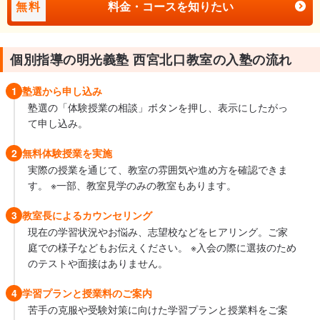
無料
料金・コースを知りたい
個別指導の明光義塾 西宮北口教室の入塾の流れ
1
塾選から申し込み
塾選の「体験授業の相談」ボタンを押し、表示にしたがっ
て申し込み。
2
無料体験授業を実施
実際の授業を通じて、教室の雰囲気や進め方を確認できま
す。 ※一部、教室見学のみの教室もあります。
3
教室長によるカウンセリング
現在の学習状況やお悩み、志望校などをヒアリング。ご家
庭での様子などもお伝えください。 ※入会の際に選抜のため
のテストや面接はありません。
4
学習プランと授業料のご案内
苦手の克服や受験対策に向けた学習プランと授業料をご案