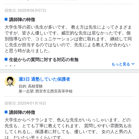
授業の形式・流れ・雰囲気
基本的には一対一か複数人の時も人数は最小限にして対応してく
回答日: 2025年06月07日
れていた。雰囲気も一緒に勉強する周りの友達が真面目に頑張っ
講師陣の特徴
ていたため、良い刺激を受けていたように見えた。特に迷惑な生
徒がいた場合は配慮して組み合わせを考えてくれていたように感
大学生等の若い先生が多いです。 教え方は先生によってさまざま
じた。
ですが、皆さん優しいです。威圧的な先生は居なかったです。個
別指導なので、コミュニケーションは密に取れます。 継続して同
テキスト・教材について
じ先生が担当するのではないので、先生による教え方が合わない
分からない
と思う時がありました。
生徒からの質問に対する対応の有無
もっと見る
なし
1日あたりの授業時間について
週3日 通塾していた保護者
1〜2時間
目的: 高校受験
第一志望: 西宮市立西宮高等学校
授業の形式・流れ・雰囲気
完全オーダーメイドで、生徒一人ひとりの学習状況や目標に合わ
回答日: 2025年01月16日
せて作成されます。大学生等の若い先生が多く、年齢が近いので
接しやすさはあると思います。 子供がいつも先生方と楽しくお話
講師陣の特徴
しているので、教室の雰囲気の良さを感じます。
大学生からベテランまで、色んな先生がいらっしゃいます。どの
先生も、とても丁寧に教えてくれます。 質問しやすい雰囲気も出
テキスト・教材について
してくれるし、保護者に対しても、優しいです。 女の人と男の人
不明
は、だいたい半々くらいです。