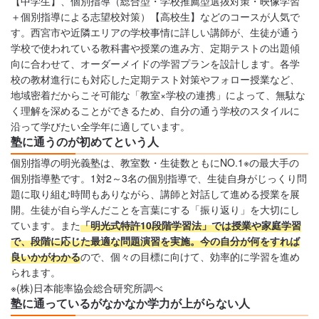
【中学生】、個別指導（総合型・学校推薦型選抜対策・映像学習
＋個別指導による志望校対策）【高校生】などのコースが人気で
す。西宮市や近隣エリアの学校事情に詳しい講師が、生徒が通う
学校で使われている教科書や授業の進み方、定期テストの出題傾
向に合わせて、オーダーメイドの学習プランを設計します。各学
校の教材進行にも対応した定期テスト対策やフォロー授業など、
地域密着だからこそ可能な「教室×学校の連携」によって、無駄な
く理解を深めることができるため、自分の通う学校のスタイルに
沿って学びたい全学年に適しています。
塾に通うのが初めてという人
個別指導の明光義塾は、教室数・生徒数ともにNO.1※の最大手の
個別指導塾です。1対2～3名の個別指導で、生徒自身がじっくり問
題に取り組む時間もありながら、講師と対話して進める授業を展
開。生徒が自ら学んだことを言葉にする「振り返り」を大切にし
ています。また
「明光式特許10段階学習法」では授業や家庭学習
で、段階に応じた最適な問題演習を実施。今の自分が何をすれば
良いかがわかる
ので、個々の目標に向けて、効率的に学習を進め
られます。
※(株)日本能率協会総合研究所調べ
塾に通っているがなかなか学力が上がらない人