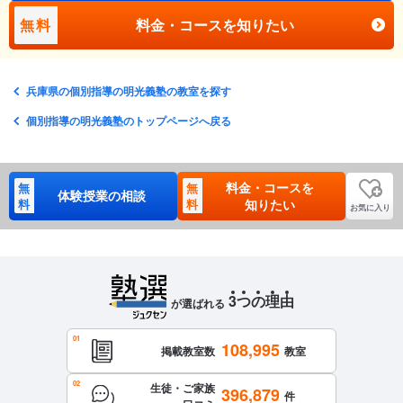
無料
料金・コースを知りたい
兵庫県の個別指導の明光義塾の教室を探す
個別指導の明光義塾のトップページへ戻る
料金・コースを
無
無
体験授業の相談
料
料
知りたい
お気に入り
3
つ
の
理
由
が選ばれる
108,995
掲載教室数
教室
生徒・ご家族
396,879
件