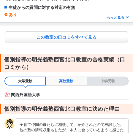
生徒からの質問に対する対応の有無
あり
もっと見る
授業でわからないところを質問する。 先生とたわいのない会話を
する。
1日あたりの授業時間について
この教室の口コミをすべて見る
1〜2時間
授業の形式・流れ・雰囲気
個別指導の明光義塾西宮北口教室の合格実績（口
・基本的には集団での授業を実施。 ・一方的に指導するだけとい
うスタイルではなく、子供の質問も随時受け付けてくれる。 ・授
コミから）
業後、わからない箇所があれば、個別に質問し、指導してくれる
時間を設けてくれる。
大学受験
高校受験
中学受験
テキスト・教材について
・オリジナルのテキストを準備してくれる。
関西外国語大学
個別指導の明光義塾西宮北口教室に決めた理由
子育て仲間の母たちに相談して、紹介されたので検討した。
他の塾の情報収集もしたが、本人に合っているように感じた