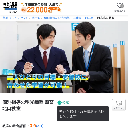
0
塾選（ジュクセン）
塾一覧
個別指導の明光義塾
兵庫県
西宮市
西宮北口教室
個別指導の明光義塾 西宮
公式
北口教室
お気に入り
塾から提供された情報を掲載
しています
3.9
(40)
教室の総合評価：