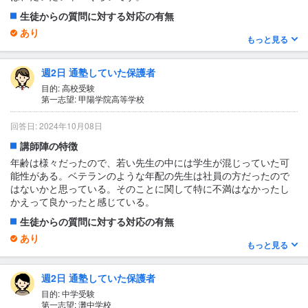
生徒からの質問に対する対応の有無
あり
もっと見る
聞いたら答えてくれます。
1日あたりの授業時間について
週2日 通塾していた保護者
2〜3時間
目的: 高校受験
第一志望: 甲陽学院高等学校
授業の形式・流れ・雰囲気
一対一、二人、多くて三人なので、わからないところは聞ける
回答日: 2024年10月08日
し、先生は丁寧に対応してくれます。 演習してる時間と教えても
講師陣の特徴
らう時間に分かれているようです。 幼い子どもは、泣いてしまっ
たりグズグズしたりしているようです。 それが邪魔になってない
年齢は様々だったので、若い先生の中には学生が混じっていた可
か、心配です。
能性がある。ベテランのような年配の先生は社員の方だったので
はないかと思っている。そのことに関して特に不満はなかったし
テキスト・教材について
かえって良かったと感じている。
オリジナルテキストもあるし、違うのもあります。
生徒からの質問に対する対応の有無
あり
もっと見る
学習のより適切な方法について、質問していたようだった。親に
はなかなか対応が難しかったので、直接質問したようだが、的確
週2日 通塾していた保護者
に対応してもらったようだった。本人も納得して、取り組んでい
たようだ。
目的: 中学受験
第一志望: 灘中学校