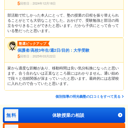
5
回答日：2024年12月18日
部活動で忙しかった本人にとって、塾の授業の日程を振り替えられ
ることがとても大切なことでした。おかげで、受験勉強と部活の両
立をやりきることができたと思います。だから子供にとって合って
いる塾だったと思います。
塾選ピックアップ
保護者/高校3年生/週2日/目的：大学受験
5
回答日：2025年03月22日
家から適度な距離があり、移動時間は良い気分転換になったと思い
ます。合う合わないは正直なところ親にはわかりません。通い始め
で段々と信頼関係が深まっていったと思います。最終的には志望校
に入れたので合っていたと思います。
個別指導の明光義塾の口コミをすべて見る
無料
体験授業の相談