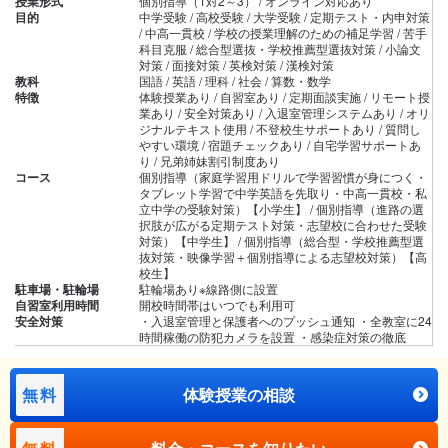
授業形式
個別指導（1対2～3） / オンライン対応あり
目的
中学受験 / 高校受験 / 大学受験 / 定期テスト・内申対策
/ 中高一貫校 / 学校の授業理解のための補足学習 / 苦手
科目克服 / 総合型選抜・学校推薦型選抜対策 / 小論文
対策 / 面接対策 / 英検対策 / 漢検対策
教科
国語 / 英語 / 理科 / 社会 / 算数・数学
特徴
体験授業あり / 自習室あり / 定期面談実施 / リモート授
業あり / 安全対策あり / 入退室管理システムあり / オリ
ジナルテキスト使用 / 不登校生サポートあり / 質問し
やすい環境 / 宿題チェックあり / 自宅学習サポートあ
り / 兄弟姉妹割引制度あり
コース
個別指導（家庭学習用ドリルで学習習慣が身につく・
タブレット学習で中学英語を先取り・中高一貫校・私
立中学の受験対策）【小学生】 / 個別指導（進路の選
択肢が広がる定期テスト対策・志望校に合わせた受験
対策）【中学生】 / 個別指導（総合型・学校推薦型選
抜対策・映像学習＋個別指導による志望校対策）【高
校生】
駐車場・駐輪場
駐輪場あり※線路側に設置
自習室利用時間
開校時間帯はいつでも利用可
安全対策
・入退室管理と保護者へのプッシュ通知 ・全教室に24
時間稼働の防犯カメラを設置 ・感染症対策の徹底
無料
体験授業の相談