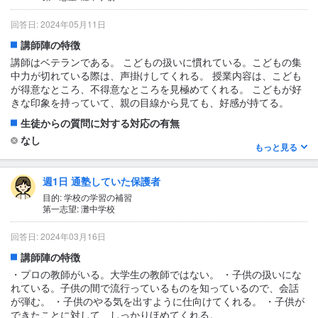
1日あたりの授業時間について
1〜2時間
回答日: 2024年05月11日
授業の形式・流れ・雰囲気
講師陣の特徴
本人があまり話さないので、よくわからないが、、友達もそれな
講師はベテランである。 こどもの扱いに慣れている。こどもの集
りにいたようだし、良い雰囲気だったのではないかと思う。授業
中力が切れている際は、声掛けしてくれる。 授業内容は、こども
の形式や流れについても特に不満があるようにはみえなかった。
が得意なところ、不得意なところを見極めてくれる。 こどもが好
他の塾と比べられず分からない。
きな印象を持っていて、親の目線から見ても、好感が持てる。
テキスト・教材について
生徒からの質問に対する対応の有無
あまり覚えていない。
なし
もっと見る
1日あたりの授業時間について
1〜2時間
週1日 通塾していた保護者
授業の形式・流れ・雰囲気
目的: 学校の学習の補習
第一志望: 灘中学校
授業は、アイスブレークから始まり、講義、練習問題、応用問
題、次回に向けての宿題の流れである。 教室は、講師一人に対し
回答日: 2024年03月16日
て、こどもが複数いて、明るく楽しい雰囲気が出ている。 授業が
始まると、ビシッと更新が占めてくれるので、集中した環境で授
講師陣の特徴
業が進む。
・プロの教師がいる。大学生の教師ではない。 ・子供の扱いにな
れている。子供の間で流行っているものを知っているので、会話
テキスト・教材について
が弾む。 ・子供のやる気を出すように仕向けてくれる。 ・子供が
学習塾専用のテキスト。
できたことに対して、しっかりほめてくれる。