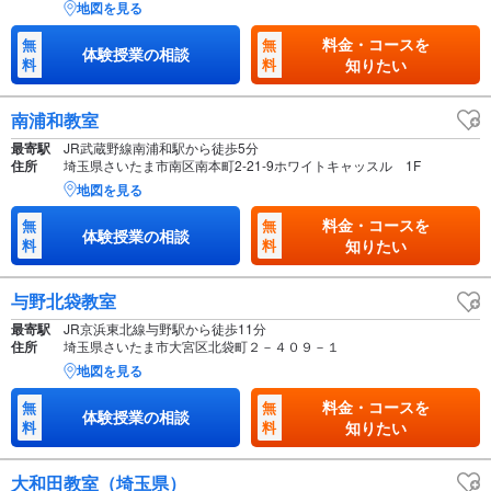
地図を見る
料金・コースを
無
無
体験授業の相談
料
料
知りたい
南浦和教室
最寄駅
JR武蔵野線南浦和駅から徒歩5分
住所
埼玉県さいたま市南区南本町2-21-9ホワイトキャッスル 1F
地図を見る
料金・コースを
無
無
体験授業の相談
料
料
知りたい
与野北袋教室
最寄駅
JR京浜東北線与野駅から徒歩11分
住所
埼玉県さいたま市大宮区北袋町２－４０９－１
地図を見る
料金・コースを
無
無
体験授業の相談
料
料
知りたい
大和田教室（埼玉県）