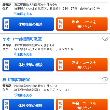
最寄駅
東武野田線大和田駅から徒歩9分
住所
埼玉県さいたま市見沼区大和田町1-1230-127第Ⅱ山登ビル101号
地図を見る
料金・コースを
無
無
体験授業の相談
料
料
知りたい
ヤオコー岩槻西町教室
最寄駅
東武野田線岩槻駅から徒歩4分
住所
埼玉県さいたま市岩槻区西町二丁目５番１号
地図を見る
料金・コースを
無
無
体験授業の相談
料
料
知りたい
狭山市駅前教室
最寄駅
西武新宿線狭山市駅から徒歩2分
住所
埼玉県狭山市祇園４－５９日佑ビル ３Ｆ
地図を見る
料金・コースを
無
無
体験授業の相談
料
料
知りたい