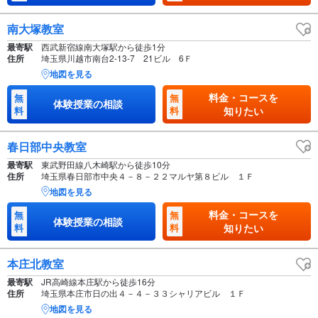
南大塚教室
最寄駅
西武新宿線南大塚駅から徒歩1分
住所
埼玉県川越市南台2-13-7 21ビル 6Ｆ
地図を見る
料金・コースを
無
無
体験授業の相談
料
料
知りたい
春日部中央教室
最寄駅
東武野田線八木崎駅から徒歩10分
住所
埼玉県春日部市中央４－８－２２マルヤ第８ビル １Ｆ
地図を見る
料金・コースを
無
無
体験授業の相談
料
料
知りたい
本庄北教室
最寄駅
JR高崎線本庄駅から徒歩16分
住所
埼玉県本庄市日の出４－４－３３シャリアビル １Ｆ
地図を見る