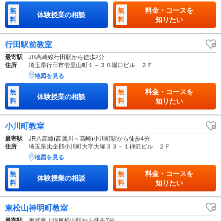
料金・コースを
無
無
体験授業の相談
料
料
知りたい
行田駅前教室
最寄駅
JR高崎線行田駅から徒歩2分
住所
埼玉県行田市壱里山町１－３０堀口ビル ２Ｆ
地図を見る
料金・コースを
無
無
体験授業の相談
料
料
知りたい
小川町教室
最寄駅
JR八高線(高麗川～高崎)小川町駅から徒歩4分
住所
埼玉県比企郡小川町大字大塚３３－１神沢ビル ２Ｆ
地図を見る
料金・コースを
無
無
体験授業の相談
料
料
知りたい
東松山神明町教室
最寄駅
東武東上線東松山駅から徒歩7分