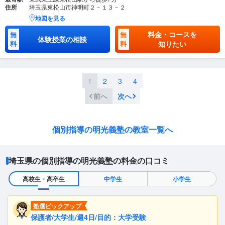
住所
埼玉県東松山市神明町２－１３－２
地図を見る
料金・コースを
無
無
体験授業の相談
料
料
知りたい
1
2
3
4
前へ
次へ
個別指導の明光義塾の教室一覧へ
埼玉県の個別指導の明光義塾の料金の口コミ
高校生・高卒生
中学生
小学生
塾選ピックアップ
保護者/大学生/週4日/目的：大学受験