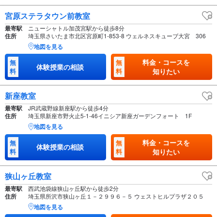
宮原ステラタウン前教室
最寄駅
ニューシャトル加茂宮駅から徒歩8分
住所
埼玉県さいたま市北区宮原町1-853-8 ウェルネスキューブ大宮 306
地図を見る
料金・コースを
無
無
体験授業の相談
料
料
知りたい
新座教室
最寄駅
JR武蔵野線新座駅から徒歩4分
住所
埼玉県新座市野火止5-1-46イニシア新座ガーデンフォート 1F
地図を見る
料金・コースを
無
無
体験授業の相談
料
料
知りたい
狭山ヶ丘教室
最寄駅
西武池袋線狭山ヶ丘駅から徒歩2分
住所
埼玉県所沢市狭山ヶ丘１－２９９６－５ ウェストヒルプラザ２０５
地図を見る