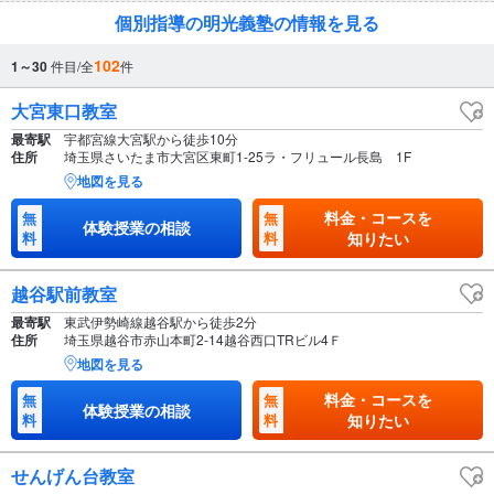
個別指導の明光義塾の情報を見る
102
1～30
件目/全
件
大宮東口教室
最寄駅
宇都宮線大宮駅から徒歩10分
住所
埼玉県さいたま市大宮区東町1-25ラ・フリュール長島 1F
地図を見る
料金・コースを
無
無
体験授業の相談
料
料
知りたい
越谷駅前教室
最寄駅
東武伊勢崎線越谷駅から徒歩2分
住所
埼玉県越谷市赤山本町2-14越谷西口TRビル4Ｆ
地図を見る
料金・コースを
無
無
体験授業の相談
料
料
知りたい
せんげん台教室