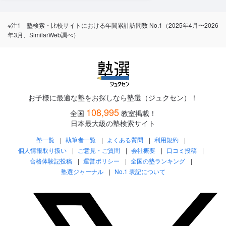
※注1 塾検索・比較サイトにおける年間累計訪問数 No.1（2025年4月〜2026
年3月、SimilarWeb調べ）
お子様に最適な塾をお探しなら塾選（ジュクセン）！
108,995
全国
教室掲載！
日本最大級の塾検索サイト
塾一覧
執筆者一覧
よくある質問
利用規約
個人情報取り扱い
ご意見・ご質問
会社概要
口コミ投稿
合格体験記投稿
運営ポリシー
全国の塾ランキング
塾選ジャーナル
No.1 表記について