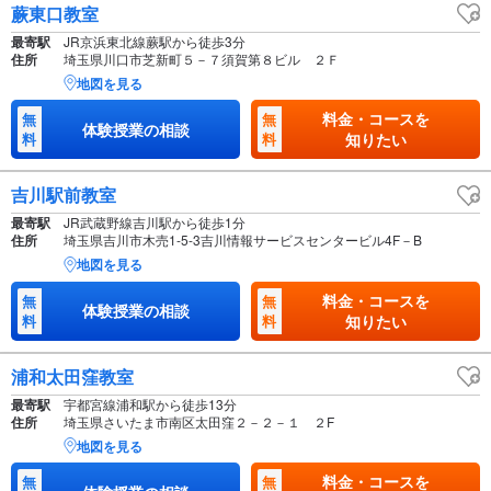
蕨東口教室
最寄駅
JR京浜東北線蕨駅から徒歩3分
住所
埼玉県川口市芝新町５－７須賀第８ビル ２Ｆ
地図を見る
料金・コースを
無
無
体験授業の相談
料
料
知りたい
吉川駅前教室
最寄駅
JR武蔵野線吉川駅から徒歩1分
住所
埼玉県吉川市木売1-5-3吉川情報サービスセンタービル4F－B
地図を見る
料金・コースを
無
無
体験授業の相談
料
料
知りたい
浦和太田窪教室
最寄駅
宇都宮線浦和駅から徒歩13分
住所
埼玉県さいたま市南区太田窪２－２－１ ２F
地図を見る
料金・コースを
無
無