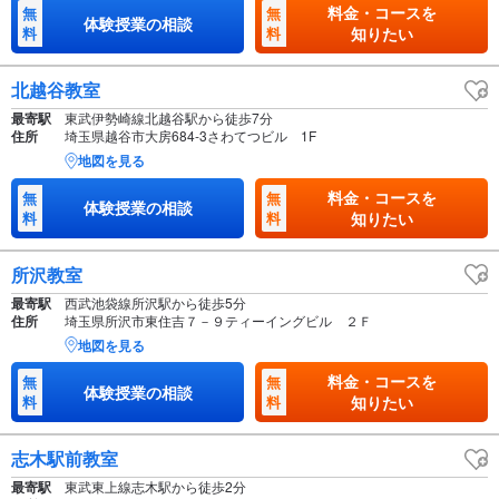
料金・コースを
無
無
体験授業の相談
料
料
知りたい
北越谷教室
最寄駅
東武伊勢崎線北越谷駅から徒歩7分
住所
埼玉県越谷市大房684-3さわてつビル 1F
地図を見る
料金・コースを
無
無
体験授業の相談
料
料
知りたい
所沢教室
最寄駅
西武池袋線所沢駅から徒歩5分
住所
埼玉県所沢市東住吉７－９ティーイングビル ２Ｆ
地図を見る
料金・コースを
無
無
体験授業の相談
料
料
知りたい
志木駅前教室
最寄駅
東武東上線志木駅から徒歩2分