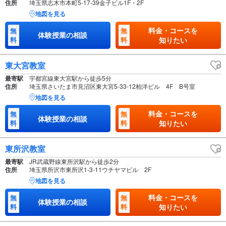
住所
埼玉県志木市本町5-17-39金子ビル1F・2F
地図を見る
料金・コースを
無
無
体験授業の相談
料
料
知りたい
東大宮教室
最寄駅
宇都宮線東大宮駅から徒歩5分
住所
埼玉県さいたま市見沼区東大宮5-33-12柏洋ビル 4F B号室
地図を見る
料金・コースを
無
無
体験授業の相談
料
料
知りたい
東所沢教室
最寄駅
JR武蔵野線東所沢駅から徒歩2分
住所
埼玉県所沢市東所沢1-3-11ウチヤマビル 2F
地図を見る
料金・コースを
無
無
体験授業の相談
料
料
知りたい