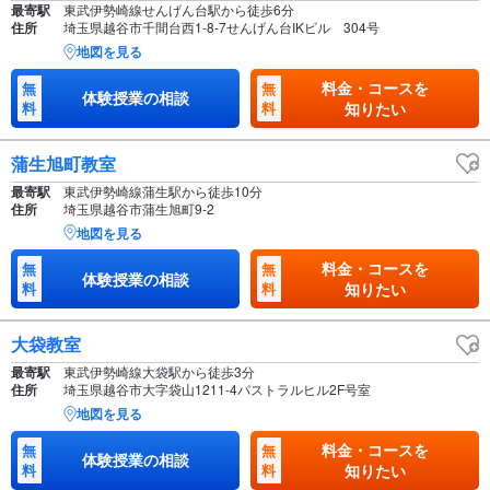
最寄駅
東武伊勢崎線せんげん台駅から徒歩6分
住所
埼玉県越谷市千間台西1-8-7せんげん台IKビル 304号
地図を見る
料金・コースを
無
無
体験授業の相談
料
料
知りたい
蒲生旭町教室
最寄駅
東武伊勢崎線蒲生駅から徒歩10分
住所
埼玉県越谷市蒲生旭町9-2
地図を見る
料金・コースを
無
無
体験授業の相談
料
料
知りたい
大袋教室
最寄駅
東武伊勢崎線大袋駅から徒歩3分
住所
埼玉県越谷市大字袋山1211-4パストラルヒル2F号室
地図を見る
料金・コースを
無
無
体験授業の相談
料
料
知りたい