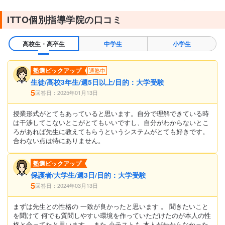
ITTO個別指導学院の口コミ
高校生・高卒生
中学生
小学生
塾選ピックアップ
通塾中
生徒/高校3年生/週5日以上/目的：大学受験
5
回答日：2025年01月13日
授業形式がとてもあっていると思います。自分で理解できている時
は干渉してこないとこがとてもいいですし、自分がわからないとこ
ろがあれば先生に教えてもらうというシステムがとても好きです。
合わない点は特にありません。
塾選ピックアップ
保護者/大学生/週3日/目的：大学受験
5
回答日：2024年03月13日
まずは先生との性格の 一致が良かったと思います 。 聞きたいこと
を聞けて 何でも質問しやすい環境を作っていただけたのが本人の性
格と合ってたと思います。 また 小テストも 本人がわからなかった