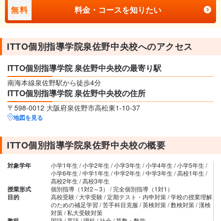
無料
料金・コースを知りたい
ITTO個別指導学院泉佐野中央校へのアクセス
ITTO個別指導学院 泉佐野中央校の最寄り駅
南海本線泉佐野駅から徒歩4分
ITTO個別指導学院 泉佐野中央校の住所
〒598-0012 大阪府泉佐野市高松東1-10-37
地図を見る
ITTO個別指導学院泉佐野中央校の概要
対象学年
小学1年生 / 小学2年生 / 小学3年生 / 小学4年生 / 小学5年生 /
小学6年生 / 中学1年生 / 中学2年生 / 中学3年生 / 高校1年生 /
高校2年生 / 高校3年生
授業形式
個別指導（1対2～3） / 完全個別指導（1対1）
目的
高校受験 / 大学受験 / 定期テスト・内申対策 / 学校の授業理解
のための補足学習 / 苦手科目克服 / 英検対策 / 数検対策 / 漢検
対策 / 私大受験対策
教科
国語 / 英語 / 理科 / 社会 / 算数・数学