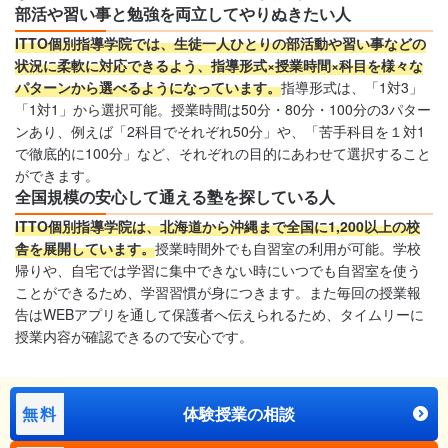
部活や習い事と勉強を両立してやりぬきたい人
ITTO個別指導学院では、生徒一人ひとりの部活動や習い事などの
状況に柔軟に対応できるよう、指導形式×授業時間×科目を様々な
パターンから選べるようになっています。
指導形式は、「1対3」
「1対1」から選択可能。授業時間は50分・80分・100分の3パター
ンあり、例えば「2科目でそれぞれ50分」や、「苦手科目を１対1
で徹底的に100分」など、それぞれの目的にあわせて選択すること
ができます。
全国規模の安心して通える塾を探している人
ITTO個別指導学院は、北海道から沖縄まで全国に1,200以上の校
舎を展開しています。
授業時間外でも自習室の利用が可能。学校
帰りや、自宅では学習に集中できない時にいつでも自習室を使う
ことができるため、学習習慣が身につきます。また毎回の授業報
告はWEBアプリを通して保護者へ伝えられるため、タイムリーに
授業内容が確認できるので安心です。
無料
体験授業の相談