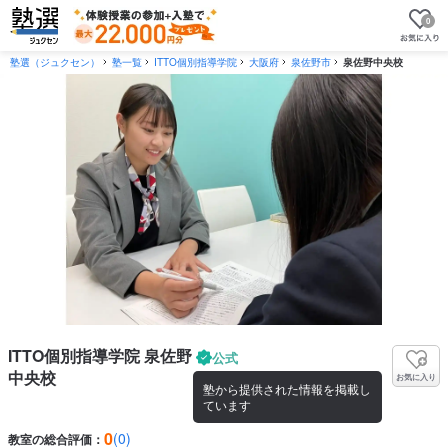
0
塾選（ジュクセン）
塾一覧
ITTO個別指導学院
大阪府
泉佐野市
泉佐野中央校
ITTO個別指導学院 泉佐野
公式
中央校
お気に入り
塾から提供された情報を掲載し
ています
0
(0)
教室の総合評価：