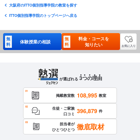
大阪府のITTO個別指導学院の教室を探す
ITTO個別指導学院のトップページへ戻る
料金・コースを
無
無
体験授業の相談
料
料
知りたい
お気に入り
3
つ
の
理
由
が選ばれる
108,995
掲載教室数
教室
生徒・ご家族
396,879
件
口コミ
担当者が
徹底取材
ひとつひとつ