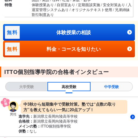
特徴
体験授業あり / 自習室あり / 定期面談実施 / 安全対策あり / 入
退室管理システムあり / オリジナルテキスト使用 / 兄弟姉妹
割引制度あり
無料
体験授業の相談
無料
料金・コースを知りたい
ITTO個別指導学院の合格者インタビュー
大学受験
高校受験
中学受験
中3秋から短期集中で受験対策。塾では“点数の取り
方”を教えてもらい一気に20点アップ！
男性
進学先：
新潟県立長岡向陵高等学校
合格校：
新潟県立長岡向陵高等学校
メインの塾：
ITTO個別指導学院
併塾：
なし