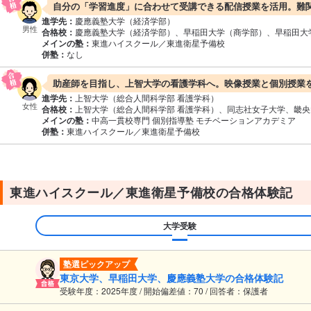
自分の「学習進度」に合わせて受講できる配信授業を活用。難
進学先：
慶應義塾大学（経済学部）
男性
合格校：
慶應義塾大学（経済学部）、早稲田大学（商学部）、早稲田大
メインの塾：
東進ハイスクール／東進衛星予備校
併塾：
なし
助産師を目指し、上智大学の看護学科へ。映像授業と個別授業
進学先：
上智大学（総合人間科学部 看護学科）
女性
合格校：
上智大学（総合人間科学部 看護学科）、同志社女子大学、畿
メインの塾：
中高一貫校専門 個別指導塾 モチベーションアカデミア
併塾：
東進ハイスクール／東進衛星予備校
東進ハイスクール／東進衛星予備校の合格体験記
大学受験
塾選ピックアップ
東京大学、早稲田大学、慶應義塾大学の合格体験記
受験年度：2025年度 / 開始偏差値：70 / 回答者：保護者