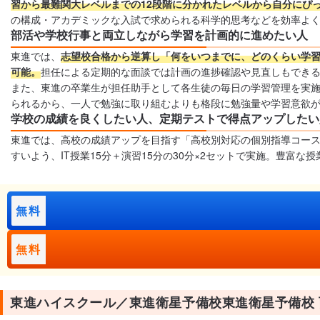
習から最難関大レベルまでの12段階に分かれたレベルから自分にぴ
の構成・アカデミックな入試で求められる科学的思考などを効率よ
部活や学校行事と両立しながら学習を計画的に進めたい人
東進では、
志望校合格から逆算し「何をいつまでに、どのくらい学
可能。
担任による定期的な面談では計画の進捗確認や見直しもでき
また、東進の卒業生が担任助手として各生徒の毎日の学習管理を実施
られるから、一人で勉強に取り組むよりも格段に勉強量や学習意欲
学校の成績を良くしたい人、定期テストで得点アップしたい
東進では、高校の成績アップを目指す「高校別対応の個別指導コー
すいよう、IT授業15分＋演習15分の30分×2セットで実施。豊
無料
無料
東進ハイスクール／東進衛星予備校東進衛星予備校