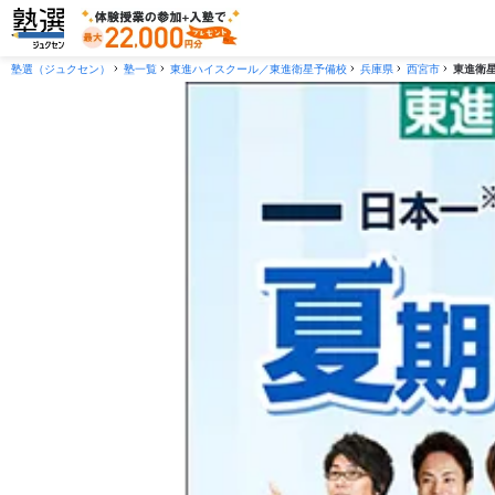
塾選（ジュクセン）
塾一覧
東進ハイスクール／東進衛星予備校
兵庫県
西宮市
東進衛星