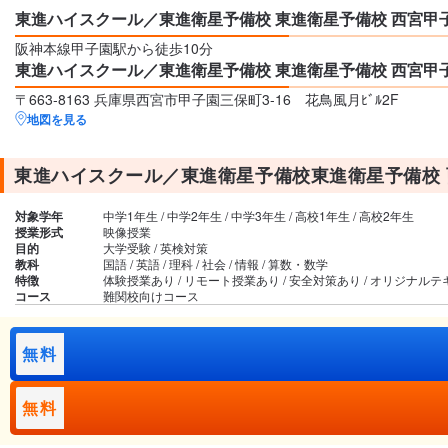
東進ハイスクール／東進衛星予備校 東進衛星予備校 西宮甲
阪神本線甲子園駅から徒歩10分
東進ハイスクール／東進衛星予備校 東進衛星予備校 西宮甲
〒663-8163 兵庫県西宮市甲子園三保町3-16 花鳥風月ﾋﾞﾙ2F
地図を見る
東進ハイスクール／東進衛星予備校東進衛星予備校
対象学年
中学1年生 / 中学2年生 / 中学3年生 / 高校1年生 / 高校2年生
授業形式
映像授業
目的
大学受験 / 英検対策
教科
国語 / 英語 / 理科 / 社会 / 情報 / 算数・数学
特徴
体験授業あり / リモート授業あり / 安全対策あり / オリジナル
コース
難関校向けコース
無料
無料