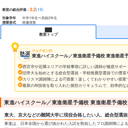
3.2
(16)
教室の総合評価：
対象学年
中学1年生〜高校2年生
授業形式
映像授業
教室トップ
ジュクセンの
東進ハイスクール／東進衛星予備校 東進衛星
西宮市や近隣エリアの学校事情に詳しい講師が徹底サポー
旧帝大を始めとする総合型選抜・学校推薦型選抜での豊富
カリスマ講師陣によるIT授業！楽しくてわかりやすい授業
最新のAI技術を取り入れた個別カリキュラムで、効率的な
東進ハイスクール／東進衛星予備校 東進衛星予備校
東大、京大などの難関大学に現役合格したい人、総合型選抜
東進は、日本全国から選び抜かれた入試を熟知したプロ講師陣によ