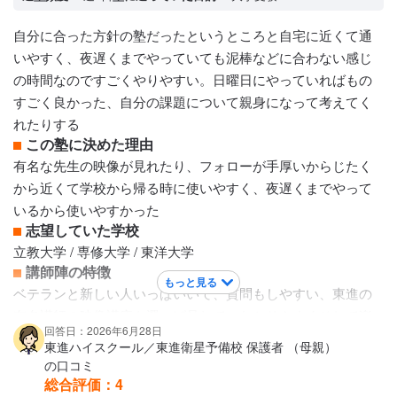
うスモールステップできるようにしてくだっています。途中
で修正してくださるので、そこも大変助かっています。 まだ
自分に合った方針の塾だったというところと自宅に近くて通
まだ、目標にしてには遠い様ですが、諦めずに取り組んでい
いやすく、夜遅くまでやっていても泥棒などに合わない感じ
ます。
の時間なのですごくやりやすい。日曜日にやっていればもの
保護者への連絡手段
すごく良かった、自分の課題について親身になって考えてく
電話連絡
れたりする
アクセス・周りの環境
この塾に決めた理由
駅近で明るい
有名な先生の映像が見れたり、フォローが手厚いからじたく
から近くて学校から帰る時に使いやすく、夜遅くまでやって
いるから使いやすかった
志望していた学校
立教大学 / 専修大学 / 東洋大学
講師陣の特徴
もっと見る
ベテランと新しい人いっぱいいて、質問もしやすい、東進の
有名講師の映像講座を選べば見れて、わかりやすくそして楽
回答日：2026年6月28日
しくいろんなことが学べる、担任助手の人がたくさんいて、
東進ハイスクール／東進衛星予備校 保護者 （母親）
その人の受験談などが聞けたり、手厚くやることを指導して
の口コミ
いただける。
総合評価：
4