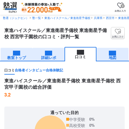
0
塾選（ジュクセン）
塾一覧
東進ハイスクール／東進衛星予備校
兵庫県
西宮市
東進衛星
東進ハイスクール／東進衛星予備校 東進衛星予備
校 西宮甲子園校の口コミ・評判一覧
お気に入り
口コミ
教室トップ
詳細レポ
地図
口コミ
合格者インタビュー
合格体験記
東進ハイスクール／東進衛星予備校 東進衛星予備校 西
宮甲子園校の総合評価
3.2
通っていた目的
中学受験
0%
高校受験
0%