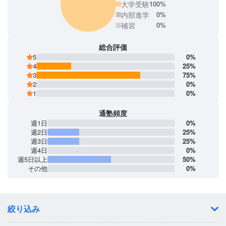
大学受験
100%
内部進学
0%
補習
0%
総合評価
5
0%
4
25%
3
75%
2
0%
1
0%
通塾頻度
週1日
0%
週2日
25%
週3日
25%
週4日
0%
週5日以上
50%
その他
0%
絞り込み