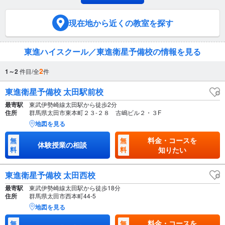
現在地
から近くの教室を探す
東進ハイスクール／東進衛星予備校の情報を見る
2
1～2
件目/全
件
東進衛星予備校 太田駅前校
最寄駅
東武伊勢崎線太田駅から徒歩2分
住所
群馬県太田市東本町２３-２８ 古嶋ビル２・３F
地図を見る
料金・コースを
無
無
体験授業の相談
料
料
知りたい
東進衛星予備校 太田西校
最寄駅
東武伊勢崎線太田駅から徒歩18分
住所
群馬県太田市西本町44-5
地図を見る
料金・コースを
無
無