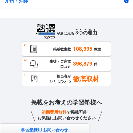
九州・沖縄
3
つ
の
理
由
が選ばれる
108,995
掲載教室数
教室
生徒・ご家族
396,879
件
口コミ
担当者が
徹底取材
ひとつひとつ
掲載をお考えの学習塾様へ
初期費用無料
で掲載可能
お気軽にお問い合わせください
学習塾様用 お問い合わせ