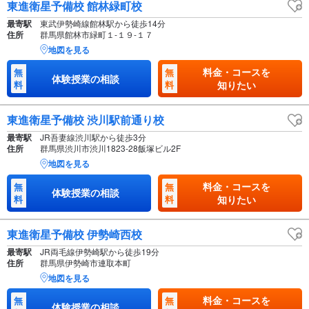
東進衛星予備校 館林緑町校
最寄駅
東武伊勢崎線館林駅から徒歩14分
住所
群馬県館林市緑町１-１９-１７
地図を見る
料金・コースを
無
無
体験授業の相談
料
料
知りたい
東進衛星予備校 渋川駅前通り校
最寄駅
JR吾妻線渋川駅から徒歩3分
住所
群馬県渋川市渋川1823-28飯塚ビル2F
地図を見る
料金・コースを
無
無
体験授業の相談
料
料
知りたい
東進衛星予備校 伊勢崎西校
最寄駅
JR両毛線伊勢崎駅から徒歩19分
住所
群馬県伊勢崎市連取本町
地図を見る
料金・コースを
無
無
体験授業の相談