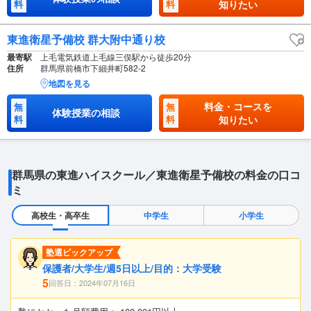
料
料
知りたい
東進衛星予備校 群大附中通り校
最寄駅
上毛電気鉄道上毛線三俣駅から徒歩20分
住所
群馬県前橋市下細井町582-2
地図を見る
料金・コースを
無
無
体験授業の相談
料
料
知りたい
群馬県の東進ハイスクール／東進衛星予備校の料金の口コ
ミ
高校生・高卒生
中学生
小学生
塾選ピックアップ
保護者/大学生/週5日以上/目的：大学受験
5
回答日：2024年07月16日