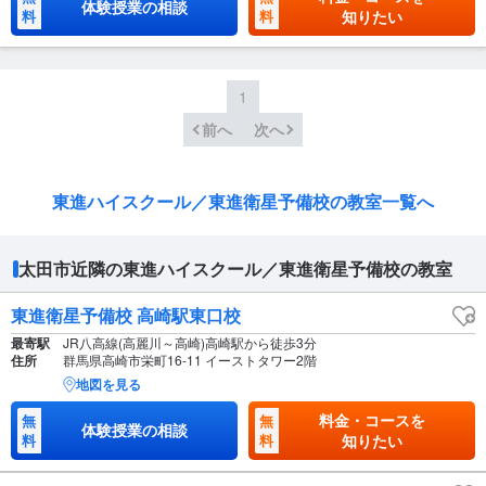
体験授業の相談
料
料
知りたい
1
前へ
次へ
東進ハイスクール／東進衛星予備校の教室一覧へ
太田市近隣の東進ハイスクール／東進衛星予備校の教室
東進衛星予備校 高崎駅東口校
最寄駅
JR八高線(高麗川～高崎)高崎駅から徒歩3分
住所
群馬県高崎市栄町16-11 イーストタワー2階
地図を見る
料金・コースを
無
無
体験授業の相談
料
料
知りたい