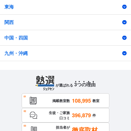
東海
関西
中国・四国
九州・沖縄
3
つ
の
理
由
が選ばれる
108,995
掲載教室数
教室
生徒・ご家族
396,879
件
口コミ
担当者が
徹底取材