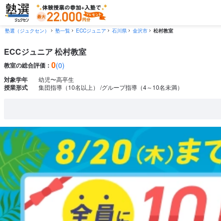
塾選（ジュクセン）
塾一覧
ECCジュニア
石川県
金沢市
松村教室
ECCジュニア 松村教室
0
(0)
教室の総合評価：
対象学年
幼児〜高卒生
授業形式
集団指導（10名以上）
グループ指導（4～10名未満）