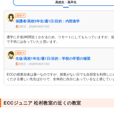
高校生・高卒生
通塾中
保護者/高校3年生/週1日/目的：内部進学
4
回答日：2026年06月16日
通学に片道2時間近くかかるため、リモートにしてもらっていますが、
で子供には合っていたと思います。
通塾中
生徒/高校1年生/週1日/目的：学校の学習の補習
5
回答日：2026年06月13日
ECCの授業自体は週一なのですが、授業がない日でも自習室を利用し
くださる優しい先生ばかりで、全体的に自分にあっているなと感じてい
ECCジュニア 松村教室の近くの教室