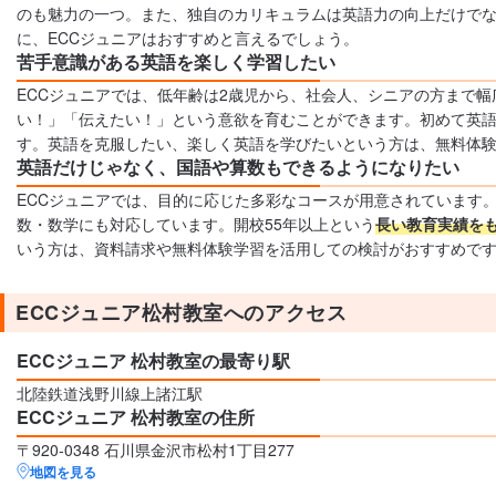
のも魅力の一つ。また、独自のカリキュラムは英語力の向上だけで
に、ECCジュニアはおすすめと言えるでしょう。
苦手意識がある英語を楽しく学習したい
ECCジュニアでは、低年齢は2歳児から、社会人、シニアの方まで
い！」「伝えたい！」という意欲を育むことができます。初めて英
す。英語を克服したい、楽しく英語を学びたいという方は、無料体
英語だけじゃなく、国語や算数もできるようになりたい
ECCジュニアでは、目的に応じた多彩なコースが用意されています
数・数学にも対応しています。開校55年以上という
長い教育実績を
いう方は、資料請求や無料体験学習を活用しての検討がおすすめで
ECCジュニア松村教室へのアクセス
ECCジュニア 松村教室の最寄り駅
北陸鉄道浅野川線上諸江駅
ECCジュニア 松村教室の住所
〒920-0348 石川県金沢市松村1丁目277
地図を見る