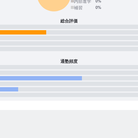
内部進学
0%
補習
0%
総合評価
通塾頻度