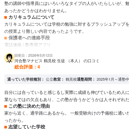
塾の講師や指導員にはいろいろなタイプの人がいたらしいが、
あったかどうかはわかりません。
カリキュラムについて
カリキュラムについては学校の勉強に対するブラッシュアップ
の授業より難しい内容であったようです。
保護者への連絡手段
電話連絡 / 塾専用アプリ
アクセス・周りの環境
回答日：2026年5月12日
兎に角、自宅から近い事がよかった。鶴見は住宅街であり治安
河合塾マナビス 鶴見校 生徒 （本人） の口コミ
総合評価：
4
通っていた学校種別：
公立
教室：
鶴見校
通塾期間：
2025年1月～通塾
自分には合っていると感じるし実際に成績も伸びているため人
業ならではの欠点もあり、この塾が合うかどうかは人それぞれ
この塾に決めた理由
家から近く、通学路にあるから。 一般受験向けの予備校に通い
ったから。
志望していた学校