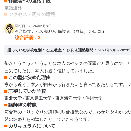
保護者への連絡手段
電話連絡
アクセス・周りの環境
駅前でアクセスがよかった
回答日：2024年6月8日
河合塾マナビス 鶴見校 保護者 （母親） の口コミ
総合評価：
3
通っていた学校種別：
公立
教室：
鶴見校
通塾期間：
2021年9月～2023
塾がどうこうというよりは本人のやる気の問題だと思うので、ど
囲気でしたし、本人も親も信頼していました。
この塾に決めた理由
家から近く、本人が自分から行きたいと言ってきたからです。 
志望していた学校
東北大学 / 東京農工大学 / 東京海洋大学 / 信州大学
講師陣の特徴
河合塾のよりすぐりの講師の映像授業なので、わかりやすかった
習の進め方を相談したりしていたそうです。
カリキュラムについて