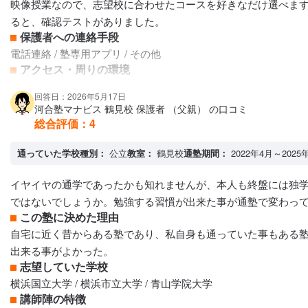
映像授業なので、志望校に合わせたコースを好きなだけ選べます
ると、確認テストがありました。
保護者への連絡手段
電話連絡 / 塾専用アプリ / その他
アクセス・周りの環境
学校からの帰り道にあり、通いやすかったです。 駅前なので治
回答日：2026年5月17日
河合塾マナビス 鶴見校 保護者 （父親） の口コミ
総合評価：
4
通っていた学校種別：
公立
教室：
鶴見校
通塾期間：
2022年4月～2025
イヤイヤの通学であったかも知れませんが、本人も終盤には独
ではないでしょうか。勉強する習慣が出来た事が通塾で変わっ
この塾に決めた理由
自宅に近く昔からある塾であり、私自身も通っていた事もある
出来る事がよかった。
志望していた学校
横浜国立大学 / 横浜市立大学 / 青山学院大学
講師陣の特徴