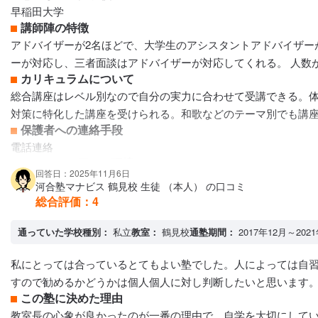
早稲田大学
講師陣の特徴
アドバイザーが2名ほどで、大学生のアシスタントアドバイザー
ーが対応し、三者面談はアドバイザーが対応してくれる。 人数
カリキュラムについて
総合講座はレベル別なので自分の実力に合わせて受講できる。体
対策に特化した講座を受けられる。和歌などのテーマ別でも講
保護者への連絡手段
電話連絡
アクセス・周りの環境
回答日：2025年11月6日
駅にあるので電車が通る音がする
河合塾マナビス 鶴見校 生徒 （本人） の口コミ
総合評価：
4
通っていた学校種別：
私立
教室：
鶴見校
通塾期間：
2017年12月～202
私にとっては合っているとてもよい塾でした。人によっては自
すので勧めるかどうかは個人個人に対し判断したいと思います
この塾に決めた理由
教室長の心象が良かったのが一番の理由で、自学を大切にして