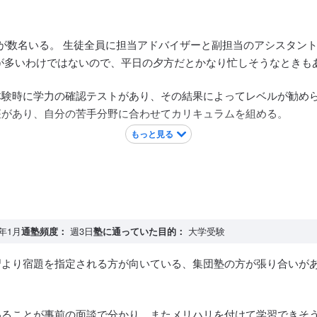
が数名いる。 生徒全員に担当アドバイザーと副担当のアシスタン
が多いわけではないので、平日の夕方だとかなり忙しそうなときも
験時に学力の確認テストがあり、その結果によってレベルが勧めら
座があり、自分の苦手分野に合わせてカリキュラムを組める。
もっと見る
1年1月
通塾頻度：
週3日
塾に通っていた目的：
大学受験
習より宿題を指定される方が向いている、集団塾の方が張り合いが
。
いることが事前の面談で分かり、またメリハリを付けて学習できそ