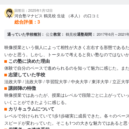
回答日：2025年1月12日
河合塾マナビス 鶴見校 生徒 （本人） の口コミ
総合評価：
3
通っていた学校種別：
公立
教室：
鶴見校
通塾期間：
2017年6月～2021
映像授業という個人によって相性が大きく左右する形態である
いかと思う。しかし、トータルで考えると良い塾なのではない
この塾に決めた理由
体験で自分のペースで進められるのを知って魅力に感じた。ま
志望していた学校
法政大学 / 法政大学 / 学習院大学 / 中央大学 / 東洋大学 / 立正大
講師陣の特徴
映像授業ではあったが、授業はレベルで段階ごとに上がってい
いくことができたように感じる。
カリキュラムについて
レベルで分けられていて1歩1歩確実に成長できた。各々のペー
スピードが変わっていた。そこも1つの大きな魅力ではあると思