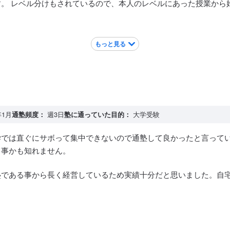
。 レベル分けもされているので、本人のレベルにあった授業から
もっと見る
安も心配ありませんでした。
年1月
通塾頻度：
週3日
塾に通っていた目的：
大学受験
学では直ぐにサボって集中できないので通塾して良かったと言って
て事かも知れません。
塾である事から長く経営しているため実績十分だと思いました。自