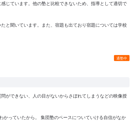
に感じています。他の塾と比較できないため、指導として適切で
いたと聞いています。また、宿題も出ており宿題については学校
通塾中
配だったが自宅から近くて安全に通学する事が出来た。
質問ができない、人の目がないからさぼれてしまうなどの映像授
わかっていたから。 集団塾のペースについていける自信がなか