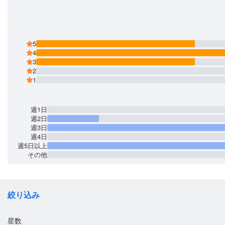
5
4
3
2
1
週1日
週2日
週3日
週4日
週5日以上
その他
絞り込み
星数