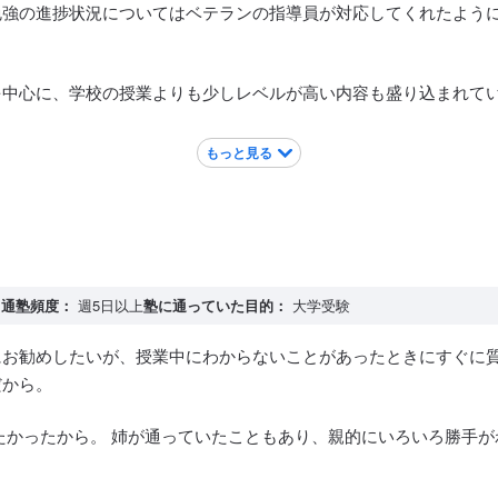
勉強の進捗状況についてはベテランの指導員が対応してくれたよう
を中心に、学校の授業よりも少しレベルが高い内容も盛り込まれて
もっと見る
もとても良いがそれでも中学生の間は夜に一人で通学させる事は心
中
通塾頻度：
週5日以上
塾に通っていた目的：
大学受験
にお勧めしたいが、授業中にわからないことがあったときにすぐに
だから。
たかったから。 姉が通っていたこともあり、親的にいろいろ勝手が