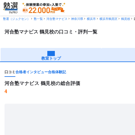
塾選（ジュクセン）
塾一覧
河合塾マナビス
神奈川県
横浜市
横浜市鶴見区
鶴見校
河合塾マナビス 鶴見校の口コミ・評判一覧
教室トップ
口コミ
合格者インタビュー
合格体験記
河合塾マナビス 鶴見校の総合評価
4