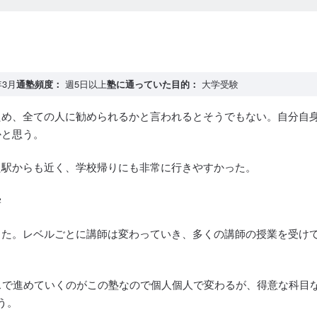
年3月
通塾頻度：
週5日以上
塾に通っていた目的：
大学受験
ため、全ての人に勧められるかと言われるとそうでもない。自分自
かと思う。
た駅からも近く、学校帰りにも非常に行きやすかった。
学
った。レベルごとに講師は変わっていき、多くの講師の授業を受け
スで進めていくのがこの塾なので個人個人で変わるが、得意な科目
う。