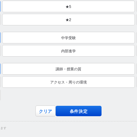
★5
★2
中学受験
内部進学
講師・授業の質
アクセス・周りの環境
クリア
条件決定
います