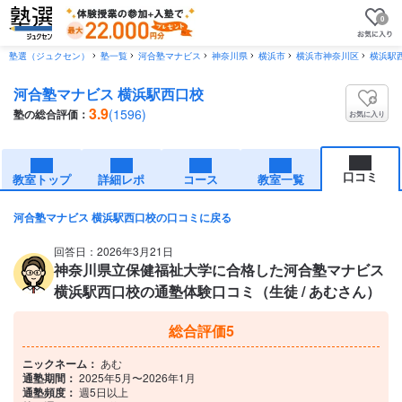
0
塾選（ジュクセン）
塾一覧
河合塾マナビス
神奈川県
横浜市
横浜市神奈川区
横浜駅
河合塾マナビス 横浜駅西口校
3.9
(1596)
塾の総合評価：
お気に入り
口コミ
教室トップ
詳細レポ
コース
教室一覧
河合塾マナビス 横浜駅西口校の口コミに戻る
回答日：2026年3月21日
神奈川県立保健福祉大学に合格した河合塾マナビス
横浜駅西口校の通塾体験口コミ（生徒 / あむさん）
総合評価
5
ニックネーム：
あむ
通塾期間：
2025年5月〜2026年1月
通塾頻度：
週5日以上