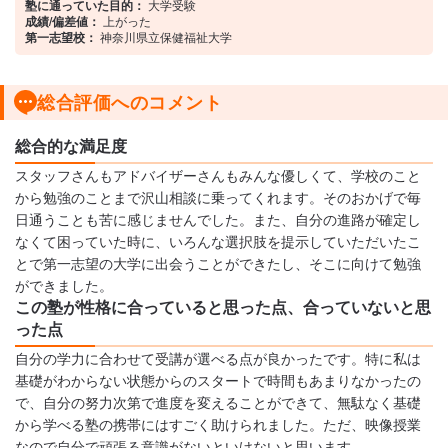
塾に通っていた目的：
大学受験
成績/偏差値：
上がった
第一志望校：
神奈川県立保健福祉大学
総合評価へのコメント
総合的な満足度
スタッフさんもアドバイザーさんもみんな優しくて、学校のこと
から勉強のことまで沢山相談に乗ってくれます。そのおかげで毎
日通うことも苦に感じませんでした。また、自分の進路が確定し
なくて困っていた時に、いろんな選択肢を提示していただいたこ
とで第一志望の大学に出会うことができたし、そこに向けて勉強
ができました。
この塾が性格に合っていると思った点、合っていないと思
った点
自分の学力に合わせて受講が選べる点が良かったです。特に私は
基礎がわからない状態からのスタートで時間もあまりなかったの
で、自分の努力次第で進度を変えることができて、無駄なく基礎
から学べる塾の携帯にはすごく助けられました。ただ、映像授業
なので自分で頑張る意識がないといけないと思います。