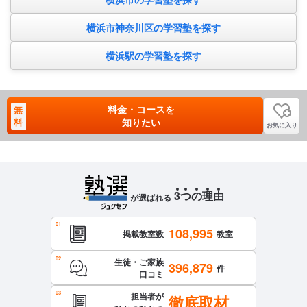
横浜市神奈川区の学習塾を探す
横浜駅の学習塾を探す
料金・コースを
無
料
知りたい
お気に入り
3
つ
の
理
由
が選ばれる
108,995
掲載教室数
教室
生徒・ご家族
396,879
件
口コミ
担当者が
徹底取材