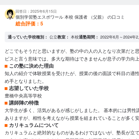
回答日：2025年6月15日
個別学習塾エスポワール 本校 保護者 （父親） の口コミ
総合評価：
5
通っていた学校種別：
公立
教室：
本校
通塾期間：
2022年6月～2024年
どこでもそうだと思いますが、塾の中の人の人となり次第だと思
ビスと言う意味では、多大な期待はできませんが息子の学力向
この塾に決めた理由
知人の紹介で体験授業を受けたが、授業の後の面談で科目の適
め手となりました。
志望していた学校
豊橋中央高等学校
講師陣の特徴
大学生が多く、活気があるが感じがしました。 基本的には男性
ありますが、相性を考えながら授業を組まれていることが多く
カリキュラムについて
カリキュラムと絶対的なものがあるわけではないが、塾長が立て