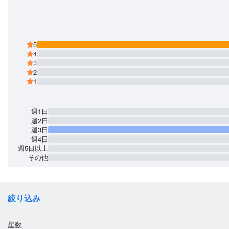
5
4
3
2
1
週1日
週2日
週3日
週4日
週5日以上
その他
絞り込み
星数