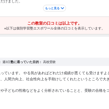
ただけました。
もっと見る
この教室の口コミは以上です。
るので車での送迎が必要。 羽田中、花田小の子は自転車でもいい
※以下は個別学習塾エスポワール全体の口コミを表示しています。
：
週3日
塾に通っていた目的：
高校受験
っています。 やる気があればどれだけ成績が悪くても受けますよ
上、人間力向上、社会性向上を手助けしてくれたというところで大
性や子どもの性格などをよく分析されていることと、受験の合格を