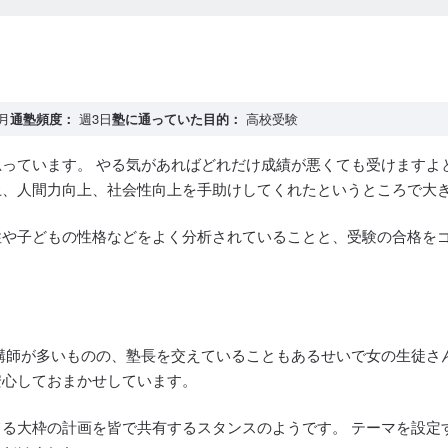
2月
通塾頻度：
週3日
塾に通っていた目的：
高校受験
っています。 やる気があればどれだけ成績が悪くても受けますよ
上、人間力向上、社会性向上を手助けしてくれたというところで大
性や子どもの性格などをよく分析されていることと、受験の合格を
講師が多いものの、塾長を交えていることもあるせいで女の生徒さ
安心しておまかせしています。
る大枠の計画を皆で共有するスタンスのようです。 テーマを設定