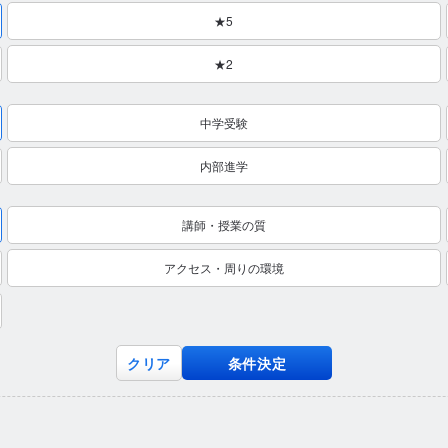
★5
★2
中学受験
内部進学
講師・授業の質
アクセス・周りの環境
クリア
条件決定