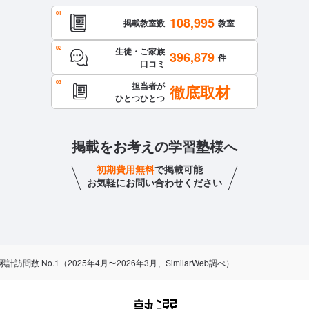
108,995
掲載教室数
教室
生徒・ご家族
396,879
件
口コミ
担当者が
徹底取材
ひとつひとつ
掲載をお考えの学習塾様へ
初期費用無料
で掲載可能
お気軽にお問い合わせください
数 No.1（2025年4月〜2026年3月、SimilarWeb調べ）