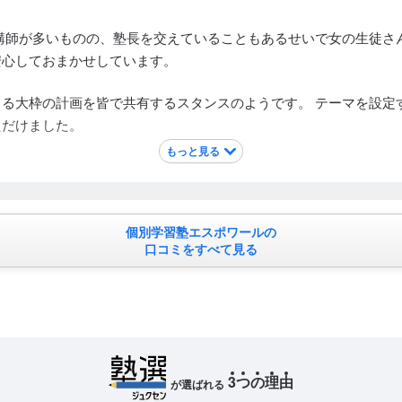
講師が多いものの、塾長を交えていることもあるせいで女の生徒さ
安心しておまかせしています。
る大枠の計画を皆で共有するスタンスのようです。 テーマを設定
ただけました。
もっと見る
るので車での送迎が必要。 羽田中、花田小の子は自転車でもいい
個別学習塾エスポワールの
口コミをすべて見る
3
つ
の
理
由
が選ばれる