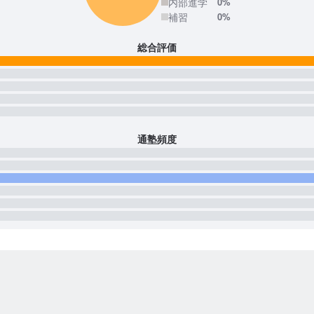
内部進学
0%
補習
0%
総合評価
通塾頻度