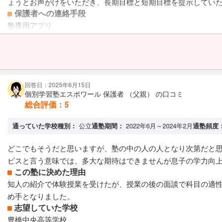
ょうとお声がけをいただき、長期目標と短期目標を提示してい
保護者への連絡手段
塾専用アプリ
アクセス・周りの環境
最寄りの中学より極めて近い距離にあるが分かりにくい場所にあ
回答日：2025年6月15日
個別学習塾エスポワール 保護者 （父親） の口コミ
総合評価：
5
通っていた学校種別：
公立
通塾期間：
2022年6月～2024年2月
通塾頻度
どこでもそうだと思いますが、塾の中の人の人となり次第だと思
ビスと言う意味では、多大な期待はできませんが息子の学力向
この塾に決めた理由
知人の紹介で体験授業を受けたが、授業の後の面談で科目の適
め手となりました。
志望していた学校
豊橋中央高等学校