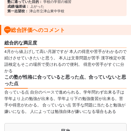
塾に通っていた目的：
学校の学習の補習
成績/偏差値：
上がった
第一志望校：
津山市立津山東中学校
総合評価へのコメント
総合的な満足度
4月から値上げして高い月謝ですが 本人の得意や苦手がわかるので
続けさせていきたいと思う。 本人は文章問題が苦手 漢字検定や英
語検定もそこの場所で受けれるので便利。 得意や苦手がすぐに分
かる
この塾が性格に合っていると思った点、合っていないと思
った点
合っている点 自分のペースで進められる。学年問わず出来る子は
学年より上の勉強が出来る。学年より下の勉強復習が出来る。苦
手や得意がわかる。 合っていない点 苦手な問題に当たると勉強が
嫌いになる。 人によっては勉強自体が嫌いになる場合もある
目次