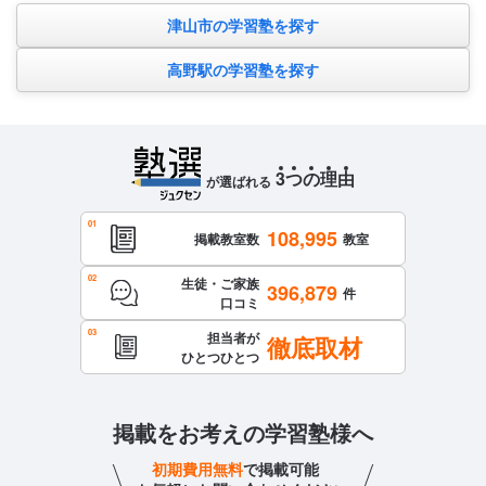
津山市の学習塾を探す
高野駅の学習塾を探す
3
つ
の
理
由
が選ばれる
108,995
掲載教室数
教室
生徒・ご家族
396,879
件
口コミ
担当者が
徹底取材
ひとつひとつ
掲載をお考えの学習塾様へ
初期費用無料
で掲載可能