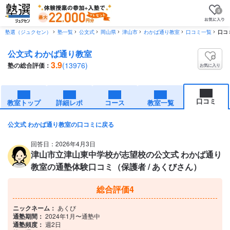
0
塾選（ジュクセン）
塾一覧
公文式
岡山県
津山市
わかば通り教室
口コミ一覧
口コ
公文式 わかば通り教室
3.9
(13976)
塾の総合評価：
お気に入り
口コミ
教室トップ
詳細レポ
コース
教室一覧
公文式 わかば通り教室の口コミに戻る
回答日：2026年4月3日
津山市立津山東中学校が志望校の公文式 わかば通り
教室の通塾体験口コミ（保護者 / あくびさん）
総合評価
4
ニックネーム：
あくび
通塾期間：
2024年1月〜通塾中
通塾頻度：
週2日