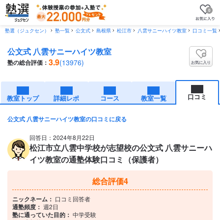
0
塾選（ジュクセン）
塾一覧
公文式
島根県
松江市
八雲サニーハイツ教室
口コミ一覧
公文式 八雲サニーハイツ教室
3.9
(13976)
塾の総合評価：
お気に入り
口コミ
教室トップ
詳細レポ
コース
教室一覧
公文式 八雲サニーハイツ教室の口コミに戻る
回答日：2024年8月22日
松江市立八雲中学校が志望校の公文式 八雲サニーハ
イツ教室の通塾体験口コミ（保護者）
総合評価
4
ニックネーム：
口コミ回答者
通塾頻度：
週2日
塾に通っていた目的：
中学受験