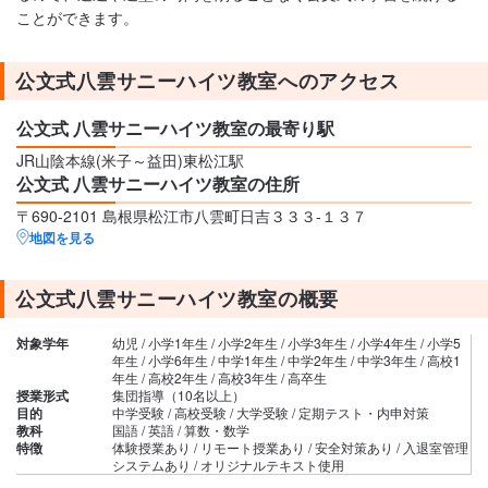
ことができます。
公文式八雲サニーハイツ教室へのアクセス
公文式 八雲サニーハイツ教室の最寄り駅
JR山陰本線(米子～益田)東松江駅
公文式 八雲サニーハイツ教室の住所
〒690-2101 島根県松江市八雲町日吉３３３‐１３７
地図を見る
公文式八雲サニーハイツ教室の概要
対象学年
幼児 / 小学1年生 / 小学2年生 / 小学3年生 / 小学4年生 / 小学5
年生 / 小学6年生 / 中学1年生 / 中学2年生 / 中学3年生 / 高校1
年生 / 高校2年生 / 高校3年生 / 高卒生
授業形式
集団指導（10名以上）
目的
中学受験 / 高校受験 / 大学受験 / 定期テスト・内申対策
教科
国語 / 英語 / 算数・数学
特徴
体験授業あり / リモート授業あり / 安全対策あり / 入退室管理
システムあり / オリジナルテキスト使用