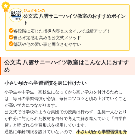
ジュクセンの
公文式 八雲サニーハイツ教室のおすすめポイン
ト
各段階に応じた指導内容＆スタイルで成績アップ！
自己肯定感を高める公文式メソッド
部活や他の習い事と両立させやすい
公文式 八雲サニーハイツ教室はこんな人におすす
め
小さい頃から学習習慣を身に付けたい
小学生や中学生、高校生になってから高い学力を付けるために
は、毎日の学習習慣が必須。毎日コツコツと積み上げていくこと
が高い学力につながります。
公文式では学校のような集団での授業は行わず、生徒一人ひとり
が自分に与えられた教材を自分で考えて解き進んでいく「自学自
習」と呼ばれる学習形式を採用しています。
通塾に年齢制限を設けていないので、
小さい頃から学習習慣を身