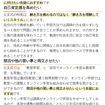
に付けたい生徒におすすめ
です。
自己肯定感を高めたい
公文式の特長は、
解き方を教わるのではなく「解き方を理解して
いくスタイル」
にあります。
自分の力で教材を解いていく学習方法では講師の力を借りずにな
るべく自分で問題に向き合うことが求められますが、その分でき
た後の達成感を味わうことで、勉強や社会生活に役立つ自己肯定
感を高めることが可能です。
また、現在の年齢や学年に関係なく自分自身の能力に応じた段階
から始めることができるので、無理なく自分のペースで学習を進
めることができます。
部活や他の習い事と両立させたい
公文式では、「教室学習」と「自宅でオンライン学習＆教室学
習」を実施しています。
教室学習は週2回教室に通う指導形態ですが、オンライン学習では
教室への通塾とオンライン学習を組み合わせて指導を受けること
ができるので、
部活や他の習い事と両立させたいという生徒にお
すすめ
です。
オンライン学習では講師がオンラインで学習をサポートしてくれ
るので、送迎や通塾の時間を削ることなく公文式の学習を続ける