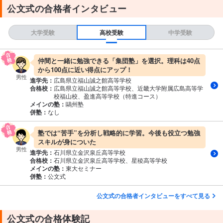
公文式の合格者インタビュー
大学受験
高校受験
中学受験
仲間と一緒に勉強できる「集団塾」を選択。理科は40点
から100点に近い得点にアップ！
男性
進学先：
広島県立福山誠之館高等学校
合格校：
広島県立福山誠之館高等学校、近畿大学附属広島高等学
校福山校、盈進高等学校（特進コース）
メインの塾：
鷗州塾
併塾：
なし
塾では“苦手”を分析し戦略的に学習。今後も役立つ勉強
スキルが身についた
男性
進学先：
石川県立金沢泉丘高等学校
合格校：
石川県立金沢泉丘高等学校、星稜高等学校
メインの塾：
東大セミナー
併塾：
公文式
公文式の合格者インタビューをすべて見る
公文式の合格体験記