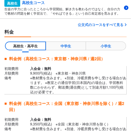
高校生コース
高校生
生徒の学力に合ったところから学習開始。解き方を教わるのではなく、自分の力
で教材の問題を解く学習法で、「やればできる」という自己肯定感を育みます。
公文式のコースをすべて見る
料金
高校生・高卒生
中学生
小学生
料金例（高校生コース：東京都・神奈川県 / 週2回）
初期費用
入会金：無料
月額費用
9,900円(税込) ※東京都・神奈川県
備考
※教材費を含みます。 ※別途、冷暖房費を申し受ける場合があ
ります。 ※教室との通信学習(日本国内)の場合は、学習教科
数にかかわらず、郵送費(通信費)として別途月額1,100円(税
込)が必要です。
料金例（高校生コース：全国（東京都・神奈川県を除く）/ 週2
回）
初期費用
入会金：無料
月額費用
9,350円(税込) ※全国（東京都・神奈川県を除く）
備考
※教材費を含みます。 ※別途、冷暖房費を申し受ける場合があ