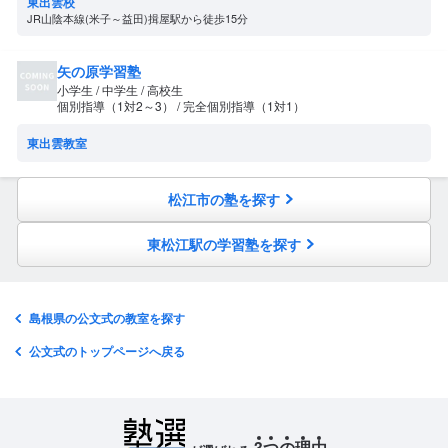
東出雲校
JR山陰本線(米子～益田)揖屋駅から徒歩15分
矢の原学習塾
小学生 / 中学生 / 高校生
個別指導（1対2～3） / 完全個別指導（1対1）
東出雲教室
松江市の塾を探す
東松江駅の学習塾を探す
島根県の公文式の教室を探す
公文式のトップページへ戻る
3
つ
の
理
由