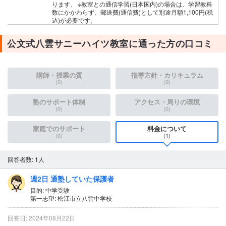
ります。 ※教室との通信学習(日本国内)の場合は、学習教科
数にかかわらず、郵送費(通信費)として別途月額1,100円(税
込)が必要です。
公文式八雲サニーハイツ教室に通った方の口コミ
講師・授業の質
指導方針・カリキュラム
(0)
(0)
塾のサポート体制
アクセス・周りの環境
(0)
(0)
家庭でのサポート
料金について
(0)
(1)
回答者数: 1人
週2日 通塾していた保護者
目的: 中学受験
第一志望: 松江市立八雲中学校
回答日: 2024年08月22日