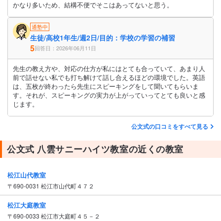
かなり多いため、結構不便でそこはあってないと思う。
通塾中
生徒/高校1年生/週2日/目的：学校の学習の補習
5
回答日：2026年06月11日
先生の教え方や、対応の仕方が私にはとても合っていて、あまり人
前で話せない私でも打ち解けて話し合えるほどの環境でした。英語
は、五枚が終わったら先生にスピーキングをして聞いてもらいま
す。それが、スピーキングの実力が上がっていってとても良いと感
じます。
公文式の口コミをすべて見る
公文式 八雲サニーハイツ教室の近くの教室
松江山代教室
〒690-0031 松江市山代町４７２
松江大庭教室
〒690-0033 松江市大庭町４５－２