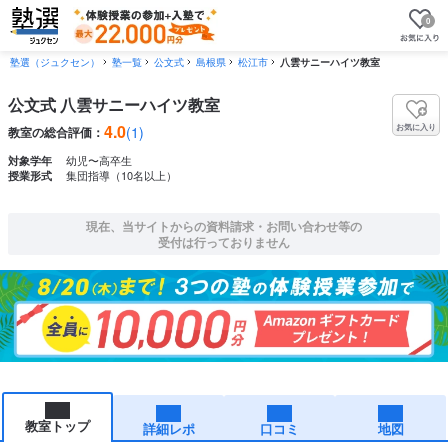
0
塾選（ジュクセン）
塾一覧
公文式
島根県
松江市
八雲サニーハイツ教室
公文式 八雲サニーハイツ教室
4.0
お気に入り
(1)
教室の総合評価：
幼児〜高卒生
対象学年
集団指導（10名以上）
授業形式
現在、当サイトからの資料請求・お問い合わせ等の
受付は行っておりません
教室トップ
詳細レポ
口コミ
地図