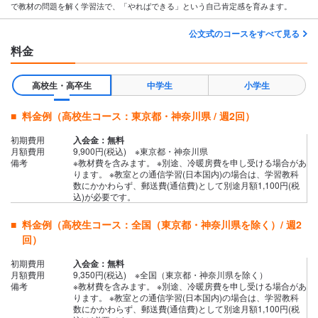
で教材の問題を解く学習法で、「やればできる」という自己肯定感を育みます。
公文式のコースをすべて見る
料金
高校生・高卒生
中学生
小学生
料金例（高校生コース：東京都・神奈川県 / 週2回）
初期費用
入会金：無料
月額費用
9,900円(税込) ※東京都・神奈川県
備考
※教材費を含みます。 ※別途、冷暖房費を申し受ける場合があ
ります。 ※教室との通信学習(日本国内)の場合は、学習教科
数にかかわらず、郵送費(通信費)として別途月額1,100円(税
込)が必要です。
料金例（高校生コース：全国（東京都・神奈川県を除く）/ 週2
回）
初期費用
入会金：無料
月額費用
9,350円(税込) ※全国（東京都・神奈川県を除く）
備考
※教材費を含みます。 ※別途、冷暖房費を申し受ける場合があ
ります。 ※教室との通信学習(日本国内)の場合は、学習教科
数にかかわらず、郵送費(通信費)として別途月額1,100円(税