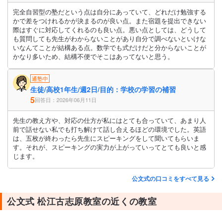
完全自習型の塾だという点は自分にあっていて、どれだけ勉強する
かで差をつけれるかが決まるのが良い点。また宿題を提出できない
際はすぐに対応してくれるのも良い点。悪い点としては、どうして
も質問しても先生がわからないことがあり自分で調べないといけな
いなんてことが結構ある点。数学でも式だけだと分からないことが
かなり多いため、結構不便でそこはあってないと思う。
通塾中
生徒/高校1年生/週2日/目的：学校の学習の補習
5
回答日：2026年06月11日
先生の教え方や、対応の仕方が私にはとても合っていて、あまり人
前で話せない私でも打ち解けて話し合えるほどの環境でした。英語
は、五枚が終わったら先生にスピーキングをして聞いてもらいま
す。それが、スピーキングの実力が上がっていってとても良いと感
じます。
公文式の口コミをすべて見る
公文式 松江古志原教室の近くの教室