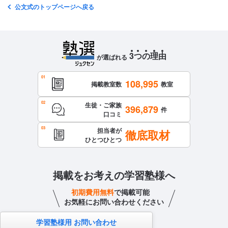
公文式のトップページへ戻る
3
つ
の
理
由
が選ばれる
108,995
掲載教室数
教室
生徒・ご家族
396,879
件
口コミ
担当者が
徹底取材
ひとつひとつ
掲載をお考えの学習塾様へ
初期費用無料
で掲載可能
お気軽にお問い合わせください
学習塾様用 お問い合わせ