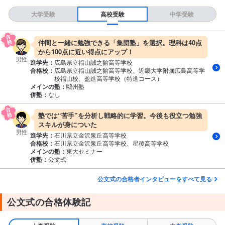
大学受験
高校受験
中学受験
仲間と一緒に勉強できる「集団塾」を選択。理科は40点
から100点に近い得点にアップ！
男性
進学先：
広島県立福山誠之館高等学校
合格校：
広島県立福山誠之館高等学校、近畿大学附属広島高等学
校福山校、盈進高等学校（特進コース）
メインの塾：
鷗州塾
併塾：
なし
塾では“苦手”を分析し戦略的に学習。今後も役立つ勉強
スキルが身についた
男性
進学先：
石川県立金沢泉丘高等学校
合格校：
石川県立金沢泉丘高等学校、星稜高等学校
メインの塾：
東大セミナー
併塾：
公文式
公文式の合格者インタビューをすべて見る
公文式の合格体験記