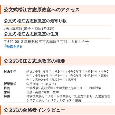
公文式松江古志原教室へのアクセス
公文式 松江古志原教室の最寄り駅
JR山陰本線(米子～益田)乃木駅
公文式 松江古志原教室の住所
〒690-0012 島根県松江市古志原７丁目１５番１９号
地図を見る
公文式松江古志原教室の概要
対象学年
幼児 / 小学1年生 / 小学2年生 / 小学3年生 / 小学4年生 / 小学5
年生 / 小学6年生 / 中学1年生 / 中学2年生 / 中学3年生 / 高校1
年生 / 高校2年生 / 高校3年生 / 高卒生
授業形式
集団指導（10名以上）
目的
中学受験 / 高校受験 / 大学受験 / 定期テスト・内申対策
教科
国語 / 英語 / 算数・数学
特徴
体験授業あり / リモート授業あり / 安全対策あり / 入退室管理
システムあり / オリジナルテキスト使用
公文式の合格者インタビュー