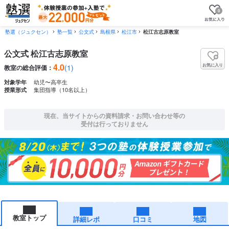
0
塾選（ジュクセン）
塾一覧
公文式
島根県
松江市
松江古志原教室
公文式 松江古志原教室
4.0
お気に入り
(1)
教室の総合評価：
幼児〜高卒生
対象学年
集団指導（10名以上）
授業形式
現在、当サイトからの資料請求・お問い合わせ等の
受付は行っておりません
教室トップ
詳細レポ
口コミ
地図