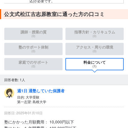
込)が必要です。
公文式松江古志原教室に通った方の口コミ
講師・授業の質
指導方針・カリキュラム
(0)
(0)
塾のサポート体制
アクセス・周りの環境
(0)
(0)
家庭でのサポート
料金について
(0)
(1)
回答者数: 1人
週1日 通塾していた保護者
目的: 大学受験
第一志望: 島根大学
回答日: 2025年01月10日
塾にかかった月額費用：
10,000円以下
塾にかかった年間費用：
100,000円以下