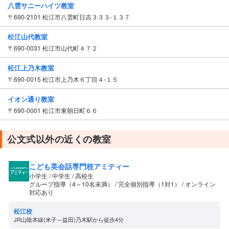
八雲サニーハイツ教室
〒690-2101 松江市八雲町日吉３３３‐１３７
松江山代教室
〒690-0031 松江市山代町４７２
松江上乃木教室
〒690-0015 松江市上乃木６丁目４‐１５
イオン通り教室
〒690-0001 松江市東朝日町６６
公文式以外の近くの教室
こども英会話専門校アミティー
小学生 / 中学生 / 高校生
グループ指導（4～10名未満） / 完全個別指導（1対1） / オンライン
対応あり
松江校
JR山陰本線(米子～益田)乃木駅から徒歩4分