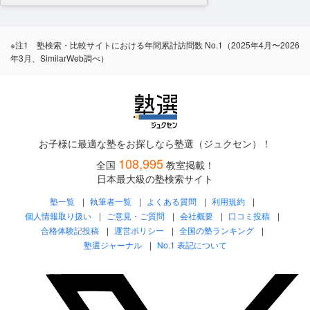
※注1 塾検索・比較サイトにおける年間累計訪問数 No.1（2025年4月〜2026
年3月、SimilarWeb調べ）
お子様に最適な塾をお探しなら塾選（ジュクセン）！
108,995
全国
教室掲載！
日本最大級の塾検索サイト
塾一覧
執筆者一覧
よくある質問
利用規約
個人情報取り扱い
ご意見・ご質問
会社概要
口コミ投稿
合格体験記投稿
運営ポリシー
全国の塾ランキング
塾選ジャーナル
No.1 表記について