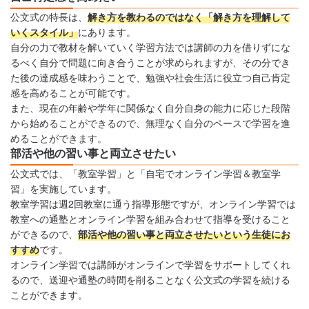
公文式の特長は、
解き方を教わるのではなく「解き方を理解して
いくスタイル」
にあります。
自分の力で教材を解いていく学習方法では講師の力を借りずにな
るべく自分で問題に向き合うことが求められますが、その分でき
た後の達成感を味わうことで、勉強や社会生活に役立つ自己肯定
感を高めることが可能です。
また、現在の年齢や学年に関係なく自分自身の能力に応じた段階
から始めることができるので、無理なく自分のペースで学習を進
めることができます。
部活や他の習い事と両立させたい
公文式では、「教室学習」と「自宅でオンライン学習＆教室学
習」を実施しています。
教室学習は週2回教室に通う指導形態ですが、オンライン学習では
教室への通塾とオンライン学習を組み合わせて指導を受けること
ができるので、
部活や他の習い事と両立させたいという生徒にお
すすめ
です。
オンライン学習では講師がオンラインで学習をサポートしてくれ
るので、送迎や通塾の時間を削ることなく公文式の学習を続ける
ことができます。