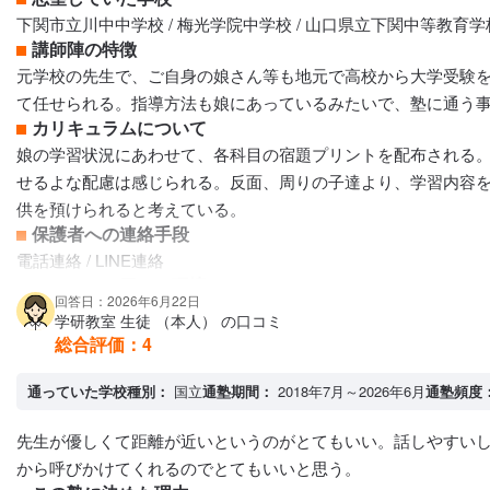
下関市立川中中学校 / 梅光学院中学校 / 山口県立下関中等教育学
講師陣の特徴
元学校の先生で、ご自身の娘さん等も地元で高校から大学受験
て任せられる。指導方法も娘にあっているみたいで、塾に通う
カリキュラムについて
娘の学習状況にあわせて、各科目の宿題プリントを配布される
せるよな配慮は感じられる。反面、周りの子達より、学習内容
供を預けられると考えている。
保護者への連絡手段
電話連絡 / LINE連絡
アクセス・周りの環境
回答日：2026年6月22日
家から歩いて行ける距離、学校からも歩いて行ける距離で家、
学研教室 生徒 （本人） の口コミ
総合評価：
4
通っていた学校種別：
国立
通塾期間：
2018年7月～2026年6月
通塾頻度
先生が優しくて距離が近いというのがとてもいい。話しやすい
から呼びかけてくれるのでとてもいいと思う。