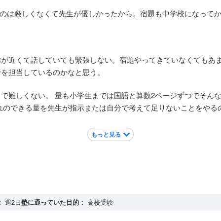
たのは厳しくなくて先生が優しかったから。宿題も中学校になって
離が近くて話していても緊張しない。宿題やってきていなくてもあ
野を担当しているのかなと思う。
で難しくない。 量も小学生までは国語と算数2ページずつでそん
れのできる量を先生が指示または自分で考えて足りないことをやる
もっと見る
いといけないので少し難しいかも。
：
週2日
塾に通っていた目的：
高校受験