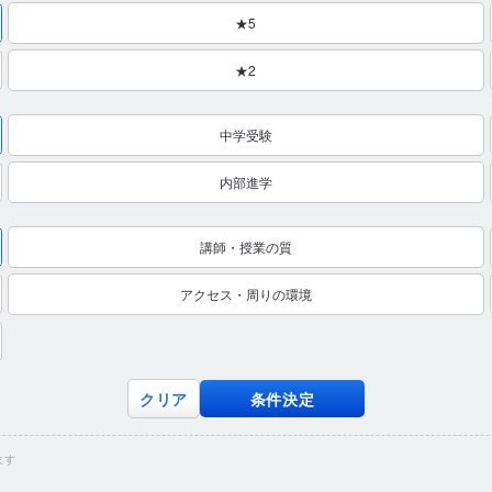
★5
★2
中学受験
内部進学
講師・授業の質
アクセス・周りの環境
クリア
条件決定
ます