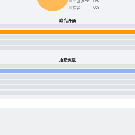
内部進学
0%
補習
0%
総合評価
通塾頻度