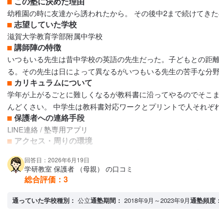
この塾に決めた理由
幼稚園の時に友達から誘われたから。 その後中2まで続けてき
志望していた学校
滋賀大学教育学部附属中学校
講師陣の特徴
いつもいる先生は昔中学校の英語の先生だった。子どもとの距
る。その先生は日によって異なるがいつもいる先生の苦手な分
カリキュラムについて
学年が上がるごとに難しくなるが教科書に沿ってやるのでそこま
んどくさい。 中学生は教科書対応ワークとプリントで人それぞ
保護者への連絡手段
LINE連絡 / 塾専用アプリ
アクセス・周りの環境
膳所駅からとても近いので行きやすい。 車だと細い道を通らな
回答日：2026年6月19日
学研教室 保護者 （母親） の口コミ
総合評価：
3
通っていた学校種別：
公立
通塾期間：
2018年9月～2023年9月
通塾頻度