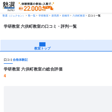
塾選（ジュクセン）
塾一覧
学研教室
群馬県
前橋市
六供町教室
口コミ一覧
学研教室 六供町教室の口コミ・評判一覧
教室トップ
口コミ
合格体験記
学研教室 六供町教室の総合評価
4