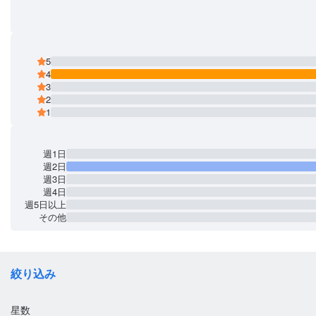
5
4
3
2
1
週1日
週2日
週3日
週4日
週5日以上
その他
絞り込み
星数