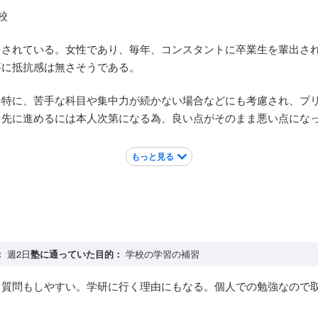
校
をされている。女性であり、毎年、コンスタントに卒業生を輩出さ
事に抵抗感は無さそうである。
。特に、苦手な科目や集中力が続かない場合などにも考慮され、プ
を先に進めるには本人次第になる為、良い点がそのまま悪い点にな
もっと見る
学研、学校が三角形で結べる範囲にある。周辺にも同年代の子供達
：
週2日
塾に通っていた目的：
学校の学習の補習
し質問もしやすい。学研に行く理由にもなる。個人での勉強なので