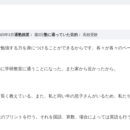
023年3月
通塾頻度：
週2日
塾に通っていた目的：
高校受験
で勉強する力を身につけることができるからです。各々が各々のペ
的に学研教室に通うことになった。また家から近かったから。
ど長く教えている。また、私と同い年の息子さんがいるため、私た
枚のプリントを行う。それを国語、算数、場合によっては英語も行