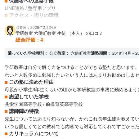
保護者への連絡手段
LINE連絡 / 塾専用アプリ
アクセス・周りの環境
徒歩でも5分程度で学校からも近い
回答日：2026年2月24日
学研教室 六供町教室 生徒 （本人） の口コミ
総合評価：
4
通っていた学校種別：
公立
教室：
六供町教室
通塾期間：
2018年4月～2
学研教室は自分で解く力をつけることができる塾だと思います
わいと人数多めに勉強したいという人にはあまりお勧めはしま
この塾に決めた理由
母親が小学生3年生くらいの頃から学研教室の事務に勤めるよう
志望していた学校
共愛学園高等学校 / 前橋育英高等学校
講師陣の特徴
先生についてはあまり知らないが、かれこれ長年生徒を教えて
いつも優しくてどの教科でも内容でも対応してくれてすごかっ
カリキュラムについて