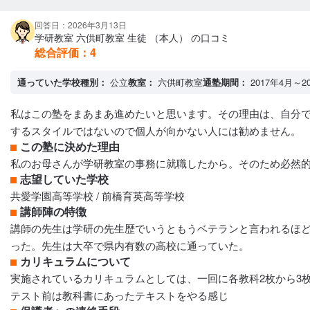
回答日：2026年3月13日
学研教室 六供町教室 生徒 （本人） の口コミ
総合評価：
4
通っていた学校種別：
公立
教室：
六供町教室
通塾期間：
2017年4月～2
私はこの塾をまあまあ進めたいと思います。その理由は、自分
するスタイルではないので個人が向かない人には勧めません。
この塾に決めた理由
私のお母さんが学研教室の事務に就職したから。そのため必然
志望していた学校
共愛学園高等学校 / 前橋育英高等学校
講師陣の特徴
講師の先生は学研の先生歴でいうともうベテランと言われるほ
った。先生は大卒で県内有数の高校に通っていた。
カリキュラムについて
実施されているカリキュラムとしては、一回に各教科2枚から3
テスト前は教科書にあったテキストをやる感じ