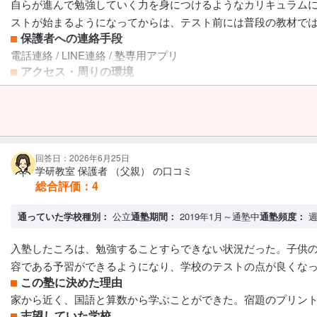
自らが進んで勉強していく力を身につけるようなカリキュラム
ストが始まるようになってからは、テスト前には普段の教材で
保護者への連絡手段
電話連絡 / LINE連絡 / 塾専用アプリ
アクセス・周りの環境
家から徒歩五分以内で、かつ学校からも五分以内で行ける距離
回答日：2026年6月25日
学研教室 保護者 （父親） の口コミ
総合評価：
4
通っていた学校種別：
公立
通塾期間：
2019年1月～通塾中
通塾頻度：
週
入塾したころは、勉強することすらできない状況だった。子供
容である予習ができるようになり、学校のテストの点が良くな
この塾に決めた理由
家から近く、国語と算数から学ぶことができた。宿題のプリン
志望していた学校