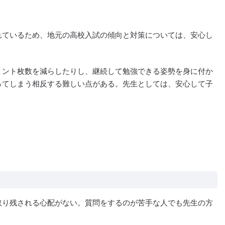
れているため、地元の高校入試の傾向と対策については、安心し
リント枚数を減らしたりし、継続して勉強できる姿勢を身に付か
ってしまう相反する難しい点がある。先生としては、安心して子
も多く、学研内でも知り合いができた。
取り残される心配がない。質問をするのが苦手な人でも先生の方