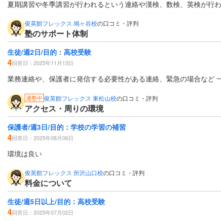
夏期講習や冬季講習が行われるという連絡や漢検、数検、英検が行
俊英館フレックス 鳩ヶ谷校
の口コミ・評判
塾のサポート体制
生徒/週2日/目的：高校受験
4
回答日：2025年11月13日
業務連絡や、保護者に発信する必要性がある連絡、緊急の場合など 
俊英館フレックス 東松山校
の口コミ・評判
通塾中
アクセス・周りの環境
保護者/週3日/目的：学校の学習の補習
4
回答日：2025年08月06日
環境は良い
俊英館フレックス 所沢山口校
の口コミ・評判
料金について
生徒/週5日以上/目的：高校受験
4
回答日：2025年07月02日