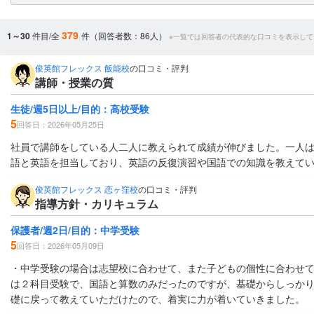
379
1～30
件目/全
件（回答者数：86人）
※一覧では回答者の代表的な口コミを表示して
俊英館フレックス 飯能校
の口コミ・評判
講師・授業の質
生徒/週5日以上/目的：高校受験
5
回答日：2026年05月25日
社員で講師をしている人二人に教えられて成績が伸びました。一人
語と英語を担当しており、英語の反復演習や国語での知識を教えて
俊英館フレックス 恋ヶ窪校
の口コミ・評判
指導方針・カリキュラム
保護者/週2日/目的：中学受験
5
回答日：2026年05月09日
・中学受験の場合は志望校に合わせて、また子どもの個性に合わせて
は２科目受験で、国語と算数のみだったのですが、基礎からしっか
礎に戻って教えていただけたので、着実に力が着いていきました。