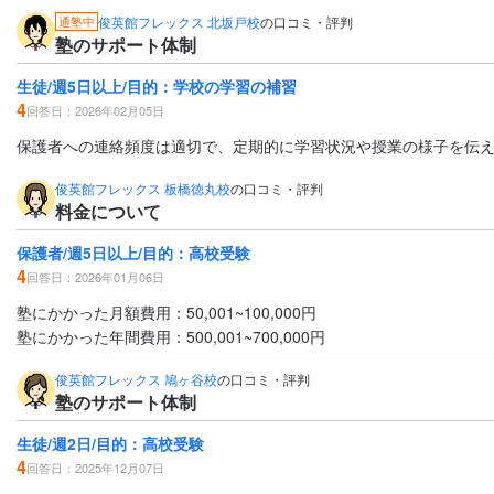
俊英館フレックス 北坂戸校
の口コミ・評判
通塾中
塾のサポート体制
生徒/週5日以上/目的：学校の学習の補習
4
回答日：2026年02月05日
保護者への連絡頻度は適切で、定期的に学習状況や授業の様子を伝
俊英館フレックス 板橋徳丸校
の口コミ・評判
料金について
保護者/週5日以上/目的：高校受験
4
回答日：2026年01月06日
塾にかかった月額費用：50,001~100,000円
塾にかかった年間費用：500,001~700,000円
俊英館フレックス 鳩ヶ谷校
の口コミ・評判
塾のサポート体制
生徒/週2日/目的：高校受験
4
回答日：2025年12月07日