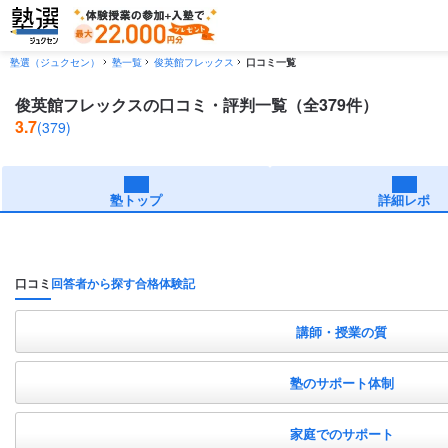
塾選（ジュクセン）
塾一覧
俊英館フレックス
口コミ一覧
俊英館フレックスの口コミ・評判一覧（全379件）
3.7
(379)
塾トップ
詳細レポ
口コミ
回答者から探す
合格体験記
講師・授業の質
塾のサポート体制
家庭でのサポート