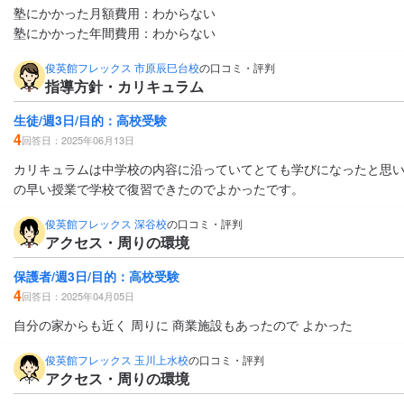
塾にかかった月額費用：わからない
塾にかかった年間費用：わからない
俊英館フレックス 市原辰巳台校
の口コミ・評判
指導方針・カリキュラム
生徒/週3日/目的：高校受験
4
回答日：2025年06月13日
カリキュラムは中学校の内容に沿っていてとても学びになったと思い
の早い授業で学校で復習できたのでよかったです。
俊英館フレックス 深谷校
の口コミ・評判
アクセス・周りの環境
保護者/週3日/目的：高校受験
4
回答日：2025年04月05日
自分の家からも近く 周りに 商業施設もあったので よかった
俊英館フレックス 玉川上水校
の口コミ・評判
アクセス・周りの環境