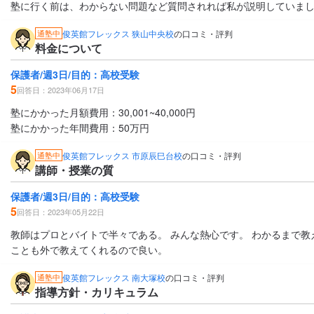
塾に行く前は、わからない問題など質問されれば私が説明していま
俊英館フレックス 狭山中央校
の口コミ・評判
通塾中
料金について
保護者/週3日/目的：高校受験
5
回答日：2023年06月17日
塾にかかった月額費用：30,001~40,000円
塾にかかった年間費用：50万円
俊英館フレックス 市原辰巳台校
の口コミ・評判
通塾中
講師・授業の質
保護者/週3日/目的：高校受験
5
回答日：2023年05月22日
教師はプロとバイトで半々である。 みんな熱心です。 わかるまで教
ことも外で教えてくれるので良い。
俊英館フレックス 南大塚校
の口コミ・評判
通塾中
指導方針・カリキュラム