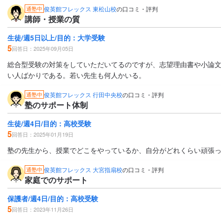
俊英館フレックス 東松山校
の口コミ・評判
通塾中
講師・授業の質
生徒/週5日以上/目的：大学受験
5
回答日：2025年09月05日
総合型受験の対策をしていただいてるのですが、志望理由書や小論
い人ばかりである。若い先生も何人かいる。
俊英館フレックス 行田中央校
の口コミ・評判
通塾中
塾のサポート体制
生徒/週4日/目的：高校受験
5
回答日：2025年01月19日
塾の先生から、授業でどこをやっているか、自分がどれくらい頑張
俊英館フレックス 大宮指扇校
の口コミ・評判
通塾中
家庭でのサポート
保護者/週4日/目的：高校受験
5
回答日：2023年11月26日