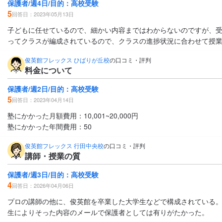
保護者/週4日/目的：高校受験
5
回答日：2023年05月13日
子どもに任せているので、細かい内容まではわからないのですが、
ってクラスが編成されているので、クラスの進捗状況に合わせて授
俊英館フレックス ひばりが丘校
の口コミ・評判
料金について
保護者/週2日/目的：高校受験
5
回答日：2023年04月14日
塾にかかった月額費用：10,001~20,000円
塾にかかった年間費用：50
俊英館フレックス 行田中央校
の口コミ・評判
講師・授業の質
保護者/週3日/目的：高校受験
4
回答日：2026年04月06日
プロの講師の他に、俊英館を卒業した大学生などで構成されている。
生によりそった内容のメールで保護者としては有りがたかった。