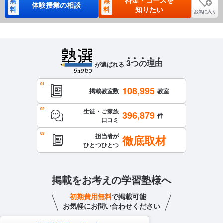
料金・コースを
無
無
体験授業の相談
料
料
知りたい
お気に入り
3
つ
の
理
由
が選ばれる
108,995
掲載教室数
教室
生徒・ご家族
396,879
件
口コミ
担当者が
徹底取材
ひとつひとつ
掲載をお考えの学習塾様へ
初期費用無料
で掲載可能
お気軽にお問い合わせください