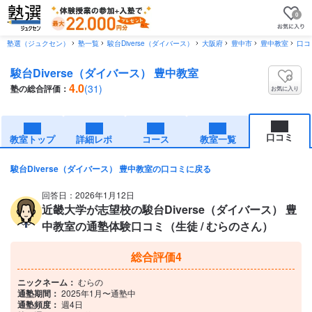
0
塾選（ジュクセン）
塾一覧
駿台Diverse（ダイバース）
大阪府
豊中市
豊中教室
口コ
駿台Diverse（ダイバース） 豊中教室
4.0
(31)
塾の総合評価：
お気に入り
口コミ
教室トップ
詳細レポ
コース
教室一覧
駿台Diverse（ダイバース） 豊中教室の口コミに戻る
回答日：2026年1月12日
近畿大学が志望校の駿台Diverse（ダイバース） 豊
中教室の通塾体験口コミ（生徒 / むらのさん）
総合評価
4
ニックネーム：
むらの
通塾期間：
2025年1月〜通塾中
通塾頻度：
週4日