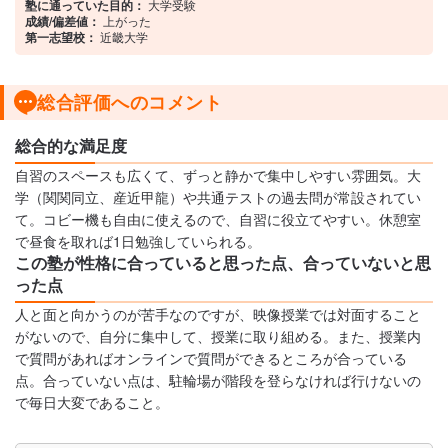
塾に通っていた目的：
大学受験
成績/偏差値：
上がった
第一志望校：
近畿大学
総合評価へのコメント
総合的な満足度
自習のスペースも広くて、ずっと静かで集中しやすい雰囲気。大
学（関関同立、産近甲龍）や共通テストの過去問が常設されてい
て。コビー機も自由に使えるので、自習に役立てやすい。休憩室
で昼食を取れば1日勉強していられる。
この塾が性格に合っていると思った点、合っていないと思
った点
人と面と向かうのが苦手なのですが、映像授業では対面すること
がないので、自分に集中して、授業に取り組める。また、授業内
で質問があればオンラインで質問ができるところが合っている
点。合っていない点は、駐輪場が階段を登らなければ行けないの
で毎日大変であること。