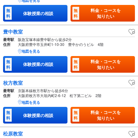
地図を見る
料金・コースを
無
無
体験授業の相談
料
料
知りたい
豊中教室
最寄駅
阪急宝塚本線豊中駅から徒歩2分
住所
大阪府豊中市玉井町1-10-30 豊中かのうビル 4階
地図を見る
料金・コースを
無
無
体験授業の相談
料
料
知りたい
枚方教室
最寄駅
京阪本線枚方市駅から徒歩6分
住所
大阪府枚方市大垣内町2-6-12 松下第二ビル 2階
地図を見る
料金・コースを
無
無
体験授業の相談
料
料
知りたい
松原教室