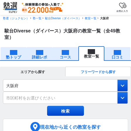
0
塾選（ジュクセン）
塾一覧
駿台Diverse（ダイバース）
教室一覧
大阪府
駿台Diverse（ダイバース）大阪府の教室一覧（全49教
室）
教室一覧
塾トップ
詳細レポ
コース
口コミ
エリアから探す
フリーワードから探す
大阪府
市区町村をお選びください
現在地
から近くの教室を探す