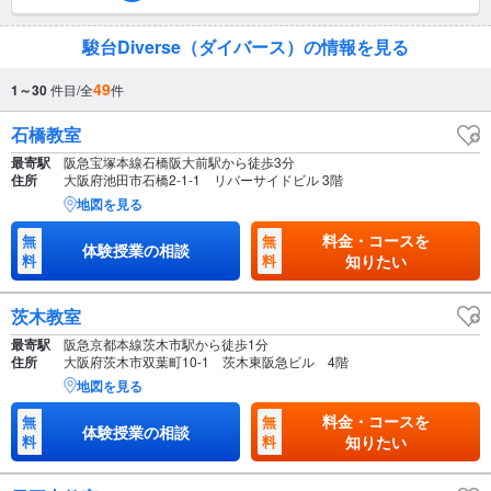
駿台Diverse（ダイバース）の情報を見る
49
1～30
件目/全
件
石橋教室
最寄駅
阪急宝塚本線石橋阪大前駅から徒歩3分
住所
大阪府池田市石橋2-1-1 リバーサイドビル 3階
地図を見る
料金・コースを
無
無
体験授業の相談
料
料
知りたい
茨木教室
最寄駅
阪急京都本線茨木市駅から徒歩1分
住所
大阪府茨木市双葉町10-1 茨木東阪急ビル 4階
地図を見る
料金・コースを
無
無
体験授業の相談
料
料
知りたい