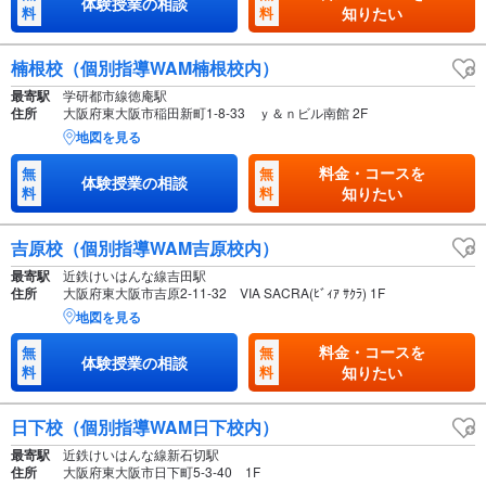
体験授業の相談
料
料
知りたい
楠根校（個別指導WAM楠根校内）
最寄駅
学研都市線徳庵駅
住所
大阪府東大阪市稲田新町1-8-33 ｙ＆ｎビル南館 2F
地図を見る
料金・コースを
無
無
体験授業の相談
料
料
知りたい
吉原校（個別指導WAM吉原校内）
最寄駅
近鉄けいはんな線吉田駅
住所
大阪府東大阪市吉原2-11-32 VIA SACRA(ﾋﾞｨｱ ｻｸﾗ) 1F
地図を見る
料金・コースを
無
無
体験授業の相談
料
料
知りたい
日下校（個別指導WAM日下校内）
最寄駅
近鉄けいはんな線新石切駅
住所
大阪府東大阪市日下町5-3-40 1F