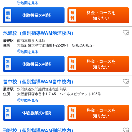
地図を見る
料金・コースを
無
無
体験授業の相談
料
料
知りたい
池浦校（個別指導WAM池浦校内）
最寄駅
南海本線泉大津駅
住所
大阪府泉大津市池浦町1-22-20-1 GRECARE 2F
地図を見る
料金・コースを
無
無
体験授業の相談
料
料
知りたい
畠中校（個別指導WAM畠中校内）
最寄駅
水間鉄道水間線貝塚市役所前駅
住所
大阪府貝塚市畠中1-7-45 ハイネスピヴァット105号
地図を見る
料金・コースを
無
無
体験授業の相談
料
料
知りたい
刑部校（個別指導WAM刑部校内）