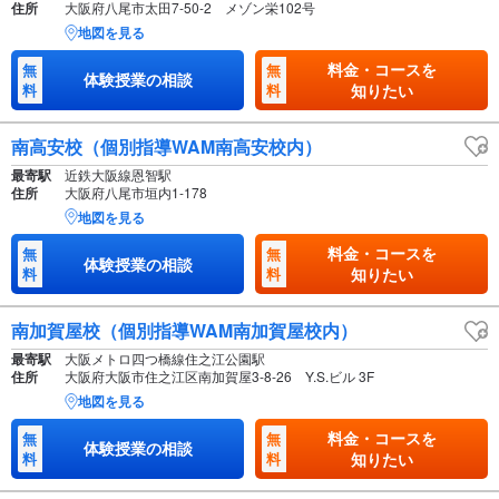
住所
大阪府八尾市太田7-50-2 メゾン栄102号
地図を見る
料金・コースを
無
無
体験授業の相談
料
料
知りたい
南高安校（個別指導WAM南高安校内）
最寄駅
近鉄大阪線恩智駅
住所
大阪府八尾市垣内1-178
地図を見る
料金・コースを
無
無
体験授業の相談
料
料
知りたい
南加賀屋校（個別指導WAM南加賀屋校内）
最寄駅
大阪メトロ四つ橋線住之江公園駅
住所
大阪府大阪市住之江区南加賀屋3-8-26 Y.S.ビル 3F
地図を見る
料金・コースを
無
無
体験授業の相談
料
料
知りたい