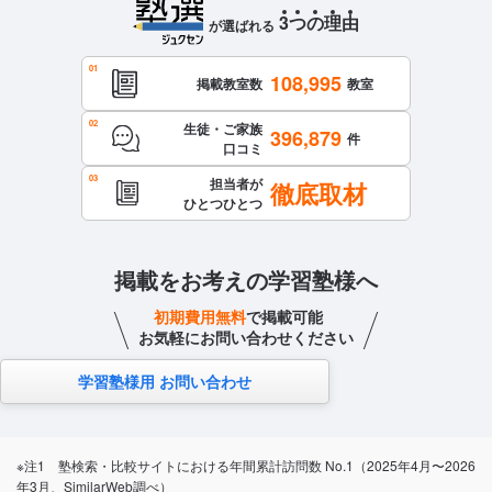
3
つ
の
理
由
が選ばれる
108,995
掲載教室数
教室
生徒・ご家族
396,879
件
口コミ
担当者が
徹底取材
ひとつひとつ
掲載をお考えの学習塾様へ
初期費用無料
で掲載可能
お気軽にお問い合わせください
学習塾様用 お問い合わせ
※注1 塾検索・比較サイトにおける年間累計訪問数 No.1（2025年4月〜2026
年3月、SimilarWeb調べ）