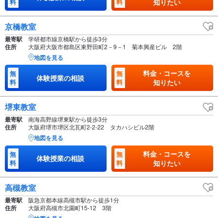
料
料
知りたい
京橋教室
最寄駅
学研都市線京橋駅から徒歩3分
住所
大阪府大阪市都島区東野田町2－9－1 菊本興産ビル 2階
地図を見る
料金・コースを
無
無
体験授業の相談
料
料
知りたい
堺東教室
最寄駅
南海高野線堺東駅から徒歩3分
住所
大阪府堺市堺区北瓦町2-2-22 タカハシビル2階
地図を見る
料金・コースを
無
無
体験授業の相談
料
料
知りたい
高槻教室
最寄駅
阪急京都本線高槻市駅から徒歩1分
住所
大阪府高槻市北園町15-12 3階