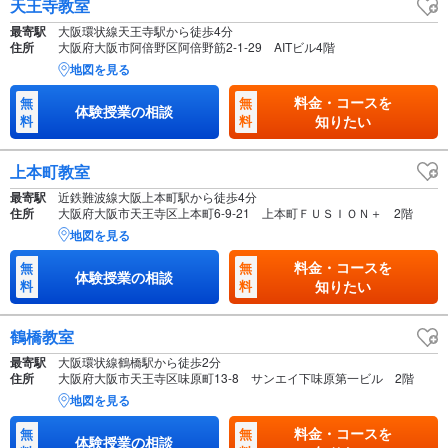
天王寺教室
最寄駅
大阪環状線天王寺駅から徒歩4分
住所
大阪府大阪市阿倍野区阿倍野筋2-1-29 AITビル4階
地図を見る
料金・コースを
無
無
体験授業の相談
料
料
知りたい
上本町教室
最寄駅
近鉄難波線大阪上本町駅から徒歩4分
住所
大阪府大阪市天王寺区上本町6-9-21 上本町ＦＵＳＩＯＮ＋ 2階
地図を見る
料金・コースを
無
無
体験授業の相談
料
料
知りたい
鶴橋教室
最寄駅
大阪環状線鶴橋駅から徒歩2分
住所
大阪府大阪市天王寺区味原町13-8 サンエイ下味原第一ビル 2階
地図を見る
料金・コースを
無
無
体験授業の相談