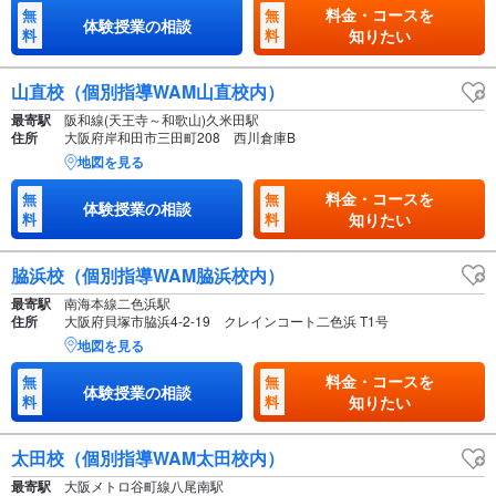
料金・コースを
無
無
体験授業の相談
料
料
知りたい
山直校（個別指導WAM山直校内）
最寄駅
阪和線(天王寺～和歌山)久米田駅
住所
大阪府岸和田市三田町208 西川倉庫B
地図を見る
料金・コースを
無
無
体験授業の相談
料
料
知りたい
脇浜校（個別指導WAM脇浜校内）
最寄駅
南海本線二色浜駅
住所
大阪府貝塚市脇浜4-2-19 クレインコート二色浜 T1号
地図を見る
料金・コースを
無
無
体験授業の相談
料
料
知りたい
太田校（個別指導WAM太田校内）
最寄駅
大阪メトロ谷町線八尾南駅