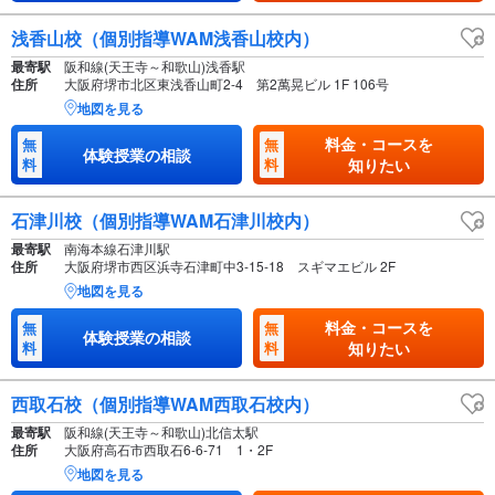
浅香山校（個別指導WAM浅香山校内）
最寄駅
阪和線(天王寺～和歌山)浅香駅
住所
大阪府堺市北区東浅香山町2-4 第2萬晃ビル 1F 106号
地図を見る
料金・コースを
無
無
体験授業の相談
料
料
知りたい
石津川校（個別指導WAM石津川校内）
最寄駅
南海本線石津川駅
住所
大阪府堺市西区浜寺石津町中3-15-18 スギマエビル 2F
地図を見る
料金・コースを
無
無
体験授業の相談
料
料
知りたい
西取石校（個別指導WAM西取石校内）
最寄駅
阪和線(天王寺～和歌山)北信太駅
住所
大阪府高石市西取石6-6-71 1・2F
地図を見る