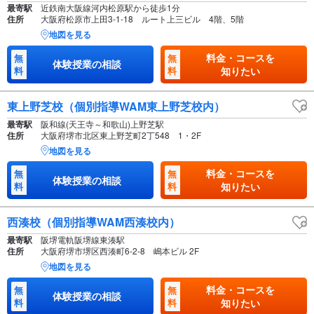
最寄駅
近鉄南大阪線河内松原駅から徒歩1分
住所
大阪府松原市上田3-1-18 ルート上三ビル 4階、5階
地図を見る
料金・コースを
無
無
体験授業の相談
料
料
知りたい
東上野芝校（個別指導WAM東上野芝校内）
最寄駅
阪和線(天王寺～和歌山)上野芝駅
住所
大阪府堺市北区東上野芝町2丁548 1・2F
地図を見る
料金・コースを
無
無
体験授業の相談
料
料
知りたい
西湊校（個別指導WAM西湊校内）
最寄駅
阪堺電軌阪堺線東湊駅
住所
大阪府堺市堺区西湊町6-2-8 嶋本ビル 2F
地図を見る
料金・コースを
無
無
体験授業の相談
料
料
知りたい