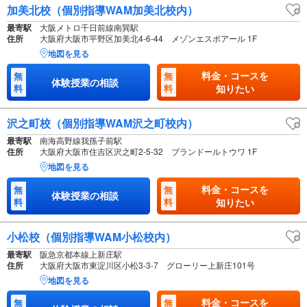
加美北校（個別指導WAM加美北校内）
最寄駅
大阪メトロ千日前線南巽駅
住所
大阪府大阪市平野区加美北4-6-44 メゾンエスポアール 1F
地図を見る
料金・コースを
無
無
体験授業の相談
料
料
知りたい
沢之町校（個別指導WAM沢之町校内）
最寄駅
南海高野線我孫子前駅
住所
大阪府大阪市住吉区沢之町2-5-32 ブランドールトウワ 1F
地図を見る
料金・コースを
無
無
体験授業の相談
料
料
知りたい
小松校（個別指導WAM小松校内）
最寄駅
阪急京都本線上新庄駅
住所
大阪府大阪市東淀川区小松3-3-7 グローリー上新庄101号
地図を見る
料金・コースを
無
無