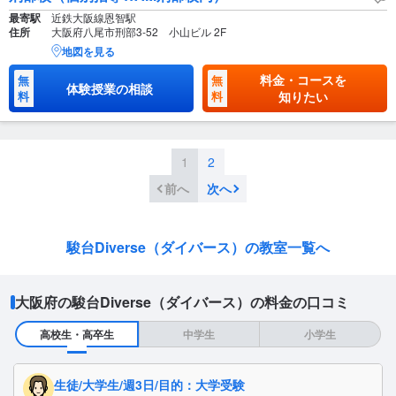
最寄駅
近鉄大阪線恩智駅
住所
大阪府八尾市刑部3-52 小山ビル 2F
地図を見る
料金・コースを
無
無
体験授業の相談
料
料
知りたい
1
2
前へ
次へ
駿台Diverse（ダイバース）の教室一覧へ
大阪府の駿台Diverse（ダイバース）の料金の口コミ
高校生・高卒生
中学生
小学生
生徒/大学生/週3日/目的：大学受験