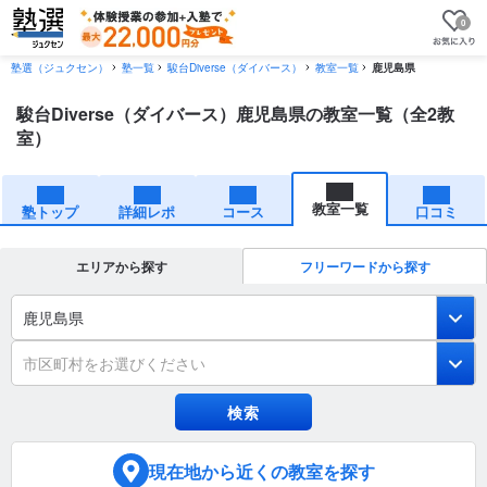
0
塾選（ジュクセン）
塾一覧
駿台Diverse（ダイバース）
教室一覧
鹿児島県
駿台Diverse（ダイバース）鹿児島県の教室一覧（全2教
室）
教室一覧
塾トップ
詳細レポ
コース
口コミ
エリアから探す
フリーワードから探す
鹿児島県
市区町村をお選びください
現在地
から近くの教室を探す