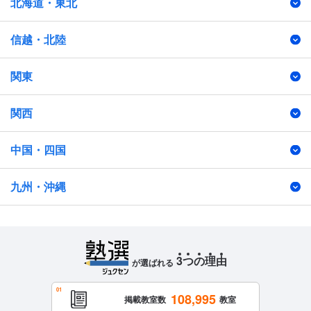
北海道・東北
信越・北陸
関東
関西
中国・四国
九州・沖縄
3
つ
の
理
由
が選ばれる
108,995
掲載教室数
教室