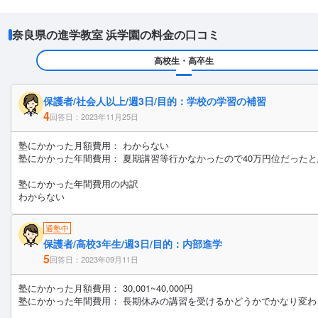
奈良県の進学教室 浜学園の料金の口コミ
高校生・高卒生
保護者/社会人以上/週3日/目的：学校の学習の補習
4
回答日：2023年11月25日
塾にかかった月額費用： わからない
塾にかかった年間費用： 夏期講習等行かなかったので40万円位だった
塾にかかった年間費用の内訳
わからない
通塾中
保護者/高校3年生/週3日/目的：内部進学
5
回答日：2023年09月11日
塾にかかった月額費用： 30,001~40,000円
塾にかかった年間費用： 長期休みの講習を受けるかどうかでかなり変わ