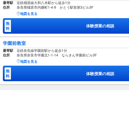
最寄駅
近鉄橿原線大和八木駅から徒歩1分
住所
奈良県橿原市内膳町1-4-9 かとう駅前第3ビル3F
地図を見る
無
体験授業の相談
料
学園前教室
最寄駅
近鉄奈良線学園前駅から徒歩1分
住所
奈良県奈良市学園北1-1-14 ならきん学園前ビル3F
地図を見る
無
体験授業の相談
料