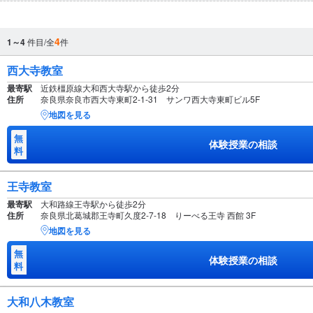
4
1～4
件目/全
件
西大寺教室
最寄駅
近鉄橿原線大和西大寺駅から徒歩2分
住所
奈良県奈良市西大寺東町2-1-31 サンワ西大寺東町ビル5F
地図を見る
無
体験授業の相談
料
王寺教室
最寄駅
大和路線王寺駅から徒歩2分
住所
奈良県北葛城郡王寺町久度2-7-18 りーべる王寺 西館 3F
地図を見る
無
体験授業の相談
料
大和八木教室