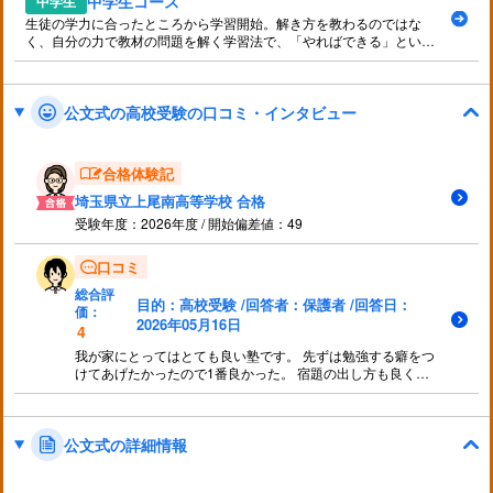
中学生コース
中学生
生徒の学力に合ったところから学習開始。解き方を教わるのではな
く、自分の力で教材の問題を解く学習法で、「やればできる」という
自己肯定感を育みます。
公文式の高校受験の口コミ・インタビュー
合格体験記
埼玉県立上尾南高等学校 合格
受験年度：2026年度 / 開始偏差値：49
口コミ
総合評
目的：高校受験 /回答者：保護者 /回答日：
価：
2026年05月16日
4
我が家にとってはとても良い塾です。 先ずは勉強する癖をつ
けてあげたかったので1番良かった。 宿題の出し方も良く、
家でも短い時間でも毎日机に向かってくれるようになったの
で親としては、狙いが当てはまったと感じています。 とても
良い塾と感じています。
公文式の詳細情報