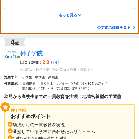
もっと見る
公文式の詳細を見る
神子学院
2.8
(14)
口コミ評価：
※上記は、神子学院全体の口コミ評価・件数です
小学生
中学生
高校生
対象学年
集団指導（10名以上）
グループ指導（4～10名未満）
授業形式
個別指導（1対2～3）
完全個別指導（1対1）
幼児から高校生までの一貫教育を実現！地域密着型の学習塾
神子学院
おすすめポイント
幼児からの一貫教育を実現！
通塾している学校に合わせたカリキュラム
1対1〜3の個別指導にも対応！