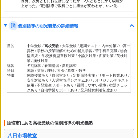
長男、次男ともにお世話になったが、2人ともとにかく成績が
上がった。個別指導で教科ごとに担当が変わるが、いい先生
で教え方が上手な先生ばかりなのでおすすめできる。特に英
語は塾長に教えていただくのがおすすめです。
個別指導の明光義塾の詳細情報
目的
中学受験 /
高校受験
/ 大学受験 / 定期テスト・内申対策 / 中高一
貫校 / 学校の授業理解のための補足学習 / 苦手科目克服 / 総合
型選抜・学校推薦型選抜対策 / 小論文対策 / 面接対策 / 英検対
策 / 漢検対策
講習
冬期講習 / 春期講習 / 夏期講習
科目
国語 / 英語 / 理科 / 社会 / 算数・数学
特徴
体験授業あり / 自習室あり / 定期面談実施 / リモート授業あり /
安全対策あり / 入退室管理システムあり / オリジナルテキスト
使用 / 不登校生サポートあり / 質問しやすい環境 / 宿題チェッ
クあり / 自宅学習サポートあり / 兄弟姉妹割引制度あり
匝瑳市にある高校受験の個別指導の明光義塾
八日市場教室