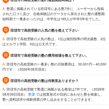
A.
塾選に掲載されている匝瑳市にある塾7件に、ユーザーから投稿
された口コミ及び、合格体験記のデータから算出された塾の通塾開
始時期で一番多かったのは、中学生は185人が中学3年生でした。
匝瑳市で高校受験の人気の塾を教えて下さい
A.
匝瑳市で高校受験の人気の塾は、1位は個別指導の明光義塾、2位
はエルヴェ学院、3位は公文式です。
匝瑳市で高校受験の塾の費用相場を教えて下さい。
A.
匝瑳市の高校受験の一番多い塾の月額費用は、30,001円～40,000
円です。（2026年08月現在）
匝瑳市の高校受験の塾は何教室ありますか？
A.
匝瑳市の高校受験で塾選に掲載がある教室は7件です。（2026年
08月09日現在）
塾選
では授業形式や目的に合わせた塾を検索し、
塾へ資料請求や体験授業の申し込みをすることができます。