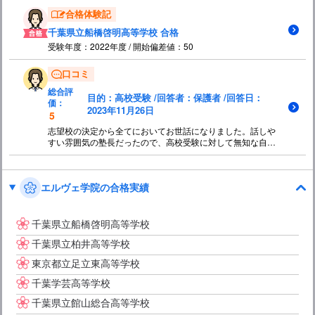
合格体験記
千葉県立船橋啓明高等学校 合格
受験年度：2022年度 / 開始偏差値：50
口コミ
総合評
目的：高校受験 /回答者：保護者 /回答日：
価：
2023年11月26日
5
志望校の決定から全てにおいてお世話になりました。話しや
すい雰囲気の塾長だったので、高校受験に対して無知な自分
を曝け出す事もできました。子供の成績もどんどん上がって
いったので一教科のみの通塾だったのにも関わらず、全体的
に成績を伸ばす事もできました。大手の塾ではない方が1人1
エルヴェ学院の合格実績
人をしっかりみてくれるのではないかと思います。
千葉県立船橋啓明高等学校
千葉県立柏井高等学校
東京都立足立東高等学校
千葉学芸高等学校
千葉県立館山総合高等学校