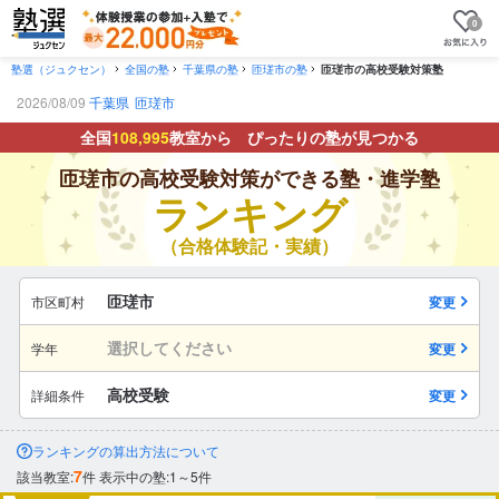
0
塾選（ジュクセン）
全国の塾
千葉県の塾
匝瑳市の塾
匝瑳市の高校受験対策塾
2026/08/09
千葉県
匝瑳市
全国
108,995
教室から ぴったりの塾が見つかる
匝瑳市の高校受験対策ができる塾・進学塾
ランキング
（合格体験記・実績）
匝瑳市
市区町村
変更
選択してください
学年
変更
高校受験
詳細条件
変更
ランキングの算出方法について
7
該当教室:
件
表示中の塾:1～5件