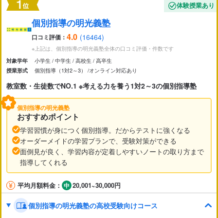
体験授業あり
市区町村
から探す
個別指導の明光義塾
4.0
(16464)
口コミ評価：
駅・路線
から探す
※上記は、個別指導の明光義塾全体の口コミ評価・件数です
小学生
中学生
高校生
高卒生
対象学年
個別指導（1対2～3）
オンライン対応あり
授業形式
教室数・生徒数でNO.1 ※考える力を養う1対2～3の個別指導塾
個別指導の明光義塾
おすすめポイント
学習習慣が身につく個別指導。だからテストに強くなる
オーダーメイドの学習プランで、受験対策ができる
面倒見が良く、学習内容が定着しやすいノートの取り方まで
指導してくれる
平均月額料金：
20,001~30,000円
個別指導の明光義塾の高校受験向けコース