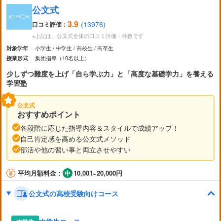
公文式
3.9
(13976)
口コミ評価：
※上記は、公文式全体の口コミ評価・件数です
小学生
中学生
高校生
高卒生
対象学年
集団指導（10名以上）
授業形式
少しずつ難度を上げ「自ら学ぶ力」と「高度な基礎学力」を養える
学習塾
公文式
おすすめポイント
各段階に応じた指導内容＆スタイルで成績アップ！
自己肯定感を高める公文式メソッド
部活や他の習い事と両立させやすい
平均月額料金：
10,001~20,000円
公文式の高校受験向けコース