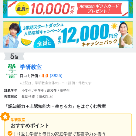
学研教室
4.0
(3825)
口コミ評価：
※上記は、学研教室全体の口コミ評価・件数です
小学生
中学生
高校生
高卒生
対象学年
集団指導（10名以上）
授業形式
「認知能力＋非認知能力＝生きる力」をはぐくむ教室
学研教室
おすすめポイント
くり返し学習と毎日の家庭学習で基礎学力を養う