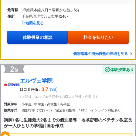
最寄駅
JR総武本線八日市場駅から徒歩6分
住所
千葉県匝瑳市八日市場ｲ2467
地図を見る
体験授業の相談
料金を知りたい
個別指導の明光義塾の詳細を見る
体験授業あり
エルヴェ学院
3.7
(96)
口コミ評価：
※上記は、エルヴェ学院全体の口コミ評価・件数です
小学生
中学生
高校生
高卒生
対象学年
個別指導（1対2～3）
完全個別指導（1対1）
オンライン対応あり
授業形式
講師1名に生徒最大2名までの個別指導！地域密着のベテラン教室長
が一人ひとりの学習計画を作成