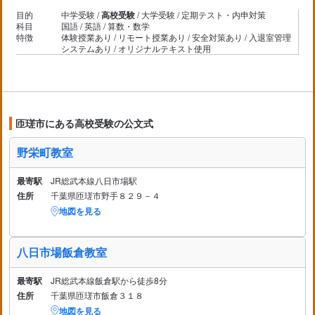
目的
中学受験 /
高校受験
/ 大学受験 / 定期テスト・内申対策
科目
国語 / 英語 / 算数・数学
特徴
体験授業あり / リモート授業あり / 安全対策あり / 入退室管理
システムあり / オリジナルテキスト使用
匝瑳市にある高校受験の公文式
野栄町教室
最寄駅
JR総武本線八日市場駅
住所
千葉県匝瑳市野手８２９－４
地図を見る
八日市場飯倉教室
最寄駅
JR総武本線飯倉駅から徒歩8分
住所
千葉県匝瑳市飯倉３１８
地図を見る