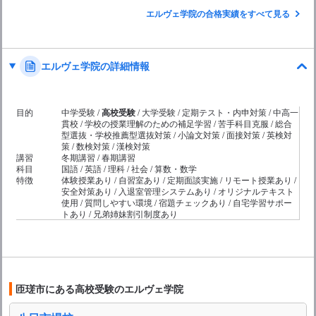
エルヴェ学院の合格実績をすべて見る
エルヴェ学院の詳細情報
目的
中学受験 /
高校受験
/ 大学受験 / 定期テスト・内申対策 / 中高一
貫校 / 学校の授業理解のための補足学習 / 苦手科目克服 / 総合
型選抜・学校推薦型選抜対策 / 小論文対策 / 面接対策 / 英検対
策 / 数検対策 / 漢検対策
講習
冬期講習 / 春期講習
科目
国語 / 英語 / 理科 / 社会 / 算数・数学
特徴
体験授業あり / 自習室あり / 定期面談実施 / リモート授業あり /
安全対策あり / 入退室管理システムあり / オリジナルテキスト
使用 / 質問しやすい環境 / 宿題チェックあり / 自宅学習サポー
トあり / 兄弟姉妹割引制度あり
匝瑳市にある高校受験のエルヴェ学院