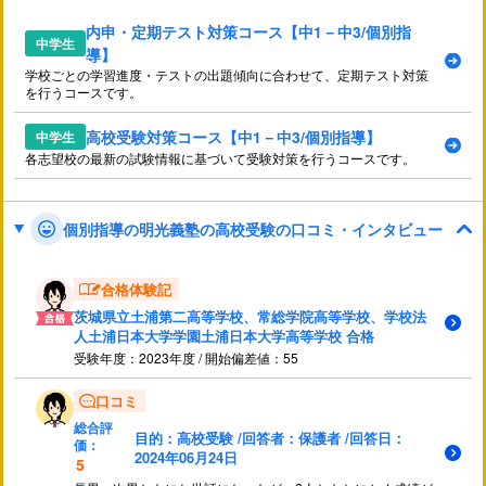
内申・定期テスト対策コース【中1－中3/個別指
中学生
導】
学校ごとの学習進度・テストの出題傾向に合わせて、定期テスト対策
を行うコースです。
高校受験対策コース【中1－中3/個別指導】
中学生
各志望校の最新の試験情報に基づいて受験対策を行うコースです。
個別指導の明光義塾の高校受験の口コミ・インタビュー
合格体験記
茨城県立土浦第二高等学校、常総学院高等学校、学校法
人土浦日本大学学園土浦日本大学高等学校 合格
受験年度：2023年度 / 開始偏差値：55
口コミ
総合評
目的：高校受験 /回答者：保護者 /回答日：
価：
2024年06月24日
5