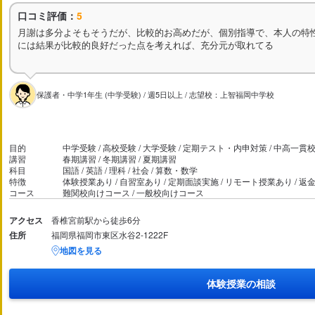
口コミ評価：
5
月謝は多分よそもそうだが、比較的お高めだが、個別指導で、本人の特
には結果が比較的良好だった点を考えれば、充分元が取れてる
保護者・中学1年生 (中学受験) / 週5日以上 / 志望校：上智福岡中学校
目的
中学受験 / 高校受験 / 大学受験 / 定期テスト・内申対策 / 中高一貫
講習
春期講習 / 冬期講習 / 夏期講習
科目
国語 / 英語 / 理科 / 社会 / 算数・数学
特徴
体験授業あり / 自習室あり / 定期面談実施 / リモート授業あり / 
コース
難関校向けコース / 一般校向けコース
アクセス
香椎宮前駅から徒歩6分
住所
福岡県福岡市東区水谷2-1222F
地図を見る
体験授業の相談