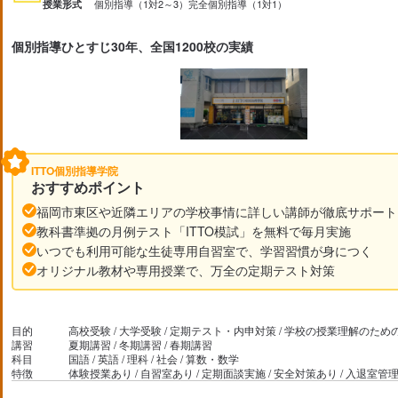
個別指導（1対2～3）
完全個別指導（1対1）
授業形式
個別指導ひとすじ30年、全国1200校の実績
ITTO個別指導学院
おすすめポイント
福岡市東区や近隣エリアの学校事情に詳しい講師が徹底サポート
教科書準拠の月例テスト「ITTO模試」を無料で毎月実施
いつでも利用可能な生徒専用自習室で、学習習慣が身につく
オリジナル教材や専用授業で、万全の定期テスト対策
目的
高校受験 / 大学受験 / 定期テスト・内申対策 / 学校の授業理解のための補
講習
夏期講習 / 冬期講習 / 春期講習
科目
国語 / 英語 / 理科 / 社会 / 算数・数学
特徴
体験授業あり / 自習室あり / 定期面談実施 / 安全対策あり / 入退