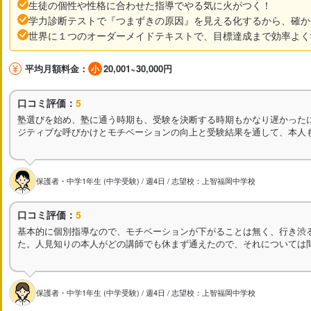
生徒の個性や性格に合わせた指導でやる気に火がつく！
学力診断テストで『つまずきの原因』を見える化するから、確か
世界に１つのオーダーメイドテキストで、目標達成まで効率よく
平均月額料金：
20,001~30,000円
口コミ評価：
5
塾選びを始め、塾に通う時期も、受験を決断する時期もかなり遅かった
ジティブな呼びかけとモチベーションの向上と受験結果を通して、本人
保護者・中学1年生 (中学受験) / 週4日 / 志望校：上智福岡中学校
口コミ評価：
5
基本的に個別指導なので、モチベーションが下がることは無く、行き渋
た。人見知りの本人がどの講師でも休まず通えたので、それについては
保護者・中学1年生 (中学受験) / 週4日 / 志望校：上智福岡中学校