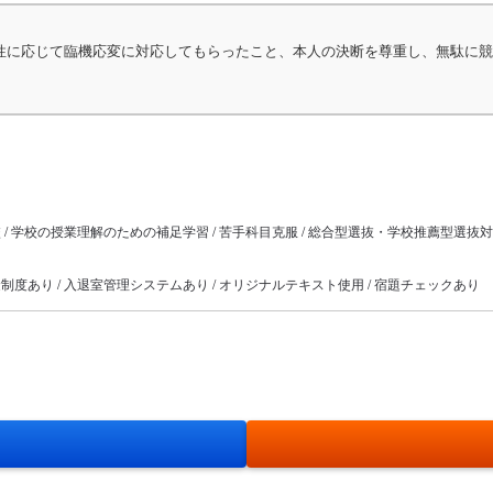
性に応じて臨機応変に対応してもらったこと、本人の決断を尊重し、無駄に競
校 / 学校の授業理解のための補足学習 / 苦手科目克服 / 総合型選抜・学校推薦型選抜対策 /
返金制度あり / 入退室管理システムあり / オリジナルテキスト使用 / 宿題チェックあり