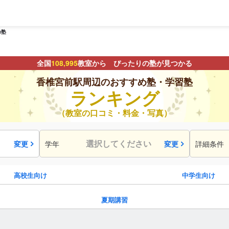
の塾
全国
108,995
教室から ぴったりの塾が見つかる
香椎宮前駅周辺のおすすめ塾・学習塾
ランキング
（教室の口コミ・料金・写真）
選択してください
変更
学年
変更
詳細条件
高校生向け
中学生向け
夏期講習
駅・路線
から探す