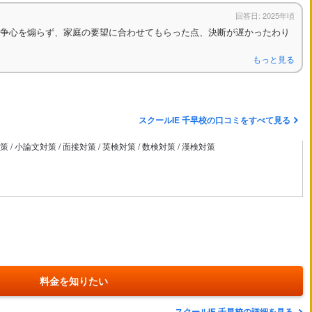
回答日: 2025年頃
争心を煽らず、家庭の要望に合わせてもらった点、決断が遅かったわり
もっと見る
スクールIE 千早校の口コミをすべて見る
 小論文対策 / 面接対策 / 英検対策 / 数検対策 / 漢検対策
料金を知りたい
スクールIE 千早校の詳細を見る