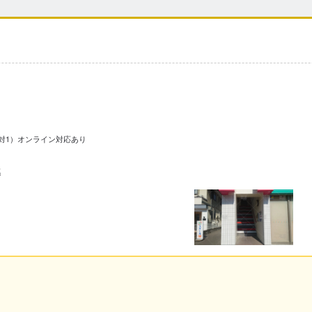
個別指導（1対2～3）
完全個別指導（1対1）
映像授業
自立学習
個別指導（1対4～）
スト・内申対策
中高一貫校
英語専門塾
数学専門塾
県
型選抜・学校推薦型選抜対策
小論文対策
面接対策
対1）
オンライン対応あり
導
愛媛県
高知県
県
沖縄県
のみ
リモート授業あり
成績保証制度あり
オリジナルテキスト使用
不登校生サポートあり
トあり
特待生制度あり
兄弟姉妹割引制度あり