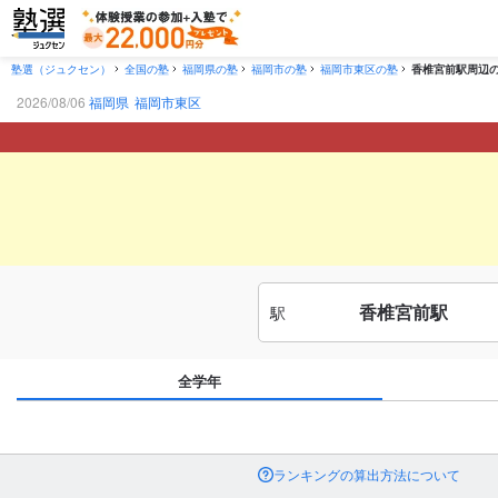
塾選（ジュクセン）
全国の塾
福岡県の塾
福岡市の塾
福岡市東区の塾
香椎宮前駅周辺
2026/08/06
福岡県
福岡市東区
香椎宮前駅
駅
全学年
ランキングの算出方法について
市区町村
から探す