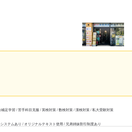
足学習 / 苦手科目克服 / 英検対策 / 数検対策 / 漢検対策 / 私大受験対策
室管理システムあり / オリジナルテキスト使用 / 兄弟姉妹割引制度あり