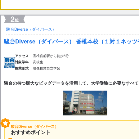
駿台Diverse（ダイバース）
駿台Diverse（ダイバース） 香椎本校（１対１ネッ
香椎宮前駅から徒歩5分
アクセス
高校生
対象学年
映像授業
自立学習
授業形式
駿台の持つ膨大なビッグデータを活用して、大学受験に必要なすべて
駿台Diverse（ダイバース）
おすすめポイント