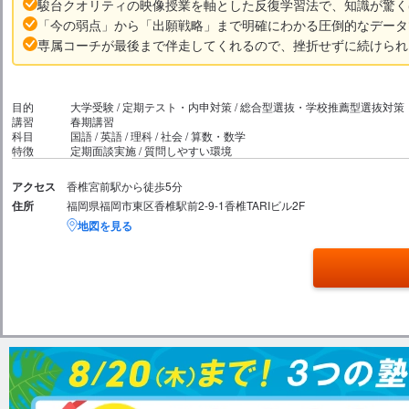
駿台クオリティの映像授業を軸とした反復学習法で、知識が驚く
「今の弱点」から「出願戦略」まで明確にわかる圧倒的なデータ
専属コーチが最後まで伴走してくれるので、挫折せずに続けられ
目的
大学受験 / 定期テスト・内申対策 / 総合型選抜・学校推薦型選抜対策
講習
春期講習
科目
国語 / 英語 / 理科 / 社会 / 算数・数学
特徴
定期面談実施 / 質問しやすい環境
アクセス
香椎宮前駅から徒歩5分
住所
福岡県福岡市東区香椎駅前2-9-1香椎TARIビル2F
地図を見る