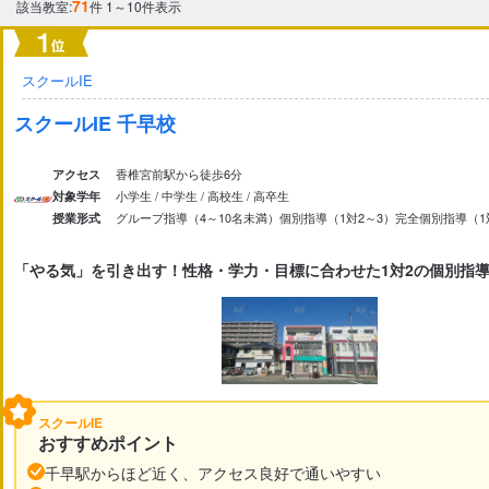
71
該当教室:
件
1～10件表示
集団指導（10名以上）
グループ指導（4～10名未満）
家庭教師
オンライン校あり
オンライン対応あり
北海道
青森県
岩手県
宮城県
秋田県
山形県
福島県
スクールIE
新潟県
富山県
石川県
福井県
山梨県
長野県
スクールIE 千早校
小学校受験
中学受験
高校受験
大学受験
定期テ
茨城県
栃木県
群馬県
埼玉県
千葉県
東京都
神奈川
学校の授業理解のための補足学習
苦手科目克服
総合
香椎宮前駅から徒歩6分
アクセス
英検対策
数検対策
漢検対策
私大受験対策
小学生 / 中学生 / 高校生 / 高卒生
対象学年
岐阜県
静岡県
愛知県
三重県
グループ指導（4～10名未満）
個別指導（1対2～3）
完全個別指導（1
授業形式
滋賀県
京都府
大阪府
兵庫県
奈良県
和歌山県
「やる気」を引き出す！性格・学力・目標に合わせた1対2の個別指
国語
英語
理科
社会
算数・数学
情報
鳥取県
島根県
岡山県
広島県
山口県
徳島県
香川県
福岡県
佐賀県
長崎県
熊本県
大分県
宮崎県
鹿児島
体験授業あり
自習室あり
定期面談実施
社員講師
返金制度あり
安全対策あり
入退室管理システムあり
スクールIE
質問しやすい環境
宿題チェックあり
自宅学習サポー
おすすめポイント
発達障害サポートあり
千早駅からほど近く、アクセス良好で通いやすい