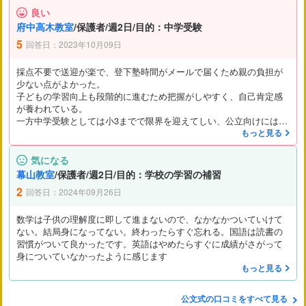
良い
府中高木教室
/保護者/週2日/目的：中学受験
5
回答日：2023年10月09日
採点不要で送迎が楽で、登下塾時間がメールで届くため親の負担が
少ない点がよかった。
子どもの学習向上も段階的に進むため把握がしやすく、自己肯定感
が養われている。
一方中学受験としては小3までで限界を迎えてしい、公立向けには英
語を勧められる。
もっと見る
気になる
幕山教室
/保護者/週2日/目的：学校の学習の補習
2
回答日：2024年09月26日
数学は子供の理解度に即して進まないので、なかなかついていけて
ない。結局身になってない。終わったらすぐ忘れる。国語は読書の
習慣がついて良かったです。英語はやめたらすぐに成績がさがって
身についていなかったように感じます
もっと見る
公文式の口コミをすべて見る