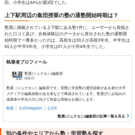
回、小学生は44%が週3回でした。
上下駅周辺の集団授業の塾の通塾開始時期は？
塾選に掲載されている上下駅にある塾1件に、ユーザーから投稿さ
れた口コミ及び、合格体験記のデータから算出された塾の通塾開
始時期で一番多かったのは、高校生は30人が高校3年生、中学生は
60人が中学3年生、小学生は51人が小学4年生でした。
執筆者プロフィール
塾選(ジュクセン)編集部
編集部
塾選（ジュクセン）編集部です。実際に学習塾の運営経験がある者や大手
メディアの編集経験がある者などで構成されています。塾選びにお悩みの
保護者や学生の方に向けて有益な情報をお届けします。
塾選
公式Instagram
公式X
塾選(ジュクセン)編集部の記事一覧を見る
別の条件やエリアから塾・学習塾を探す