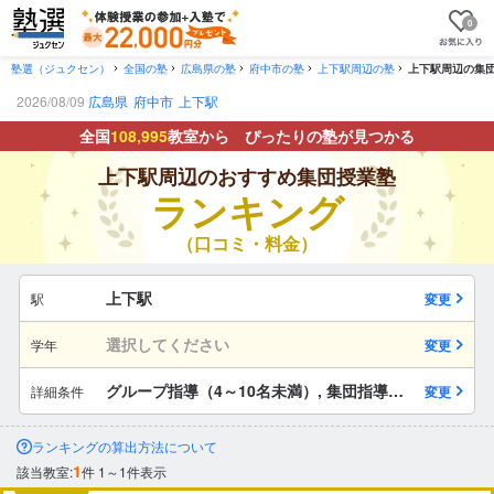
0
塾選（ジュクセン）
全国の塾
広島県の塾
府中市の塾
上下駅周辺の塾
上下駅周辺の集
2026/08/09
広島県
府中市
上下駅
全国
108,995
教室から ぴったりの塾が見つかる
上下駅周辺のおすすめ集団授業塾
ランキング
（口コミ・料金）
上下駅
駅
変更
選択してください
学年
変更
グループ指導（4～10名未満）, 集団指導（10名以上）
詳細条件
変更
ランキングの算出方法について
1
該当教室:
件
1～1件表示