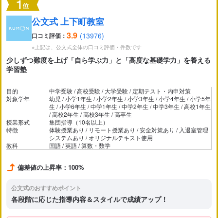
市区町村
から探す
公文式 上下町教室
3.9
(13976)
口コミ評価：
駅・路線
※上記は、公文式全体の口コミ評価・件数です
から探す
少しずつ難度を上げ「自ら学ぶ力」と「高度な基礎学力」を養える
学習塾
目的
中学受験 / 高校受験 / 大学受験 / 定期テスト・内申対策
対象学年
幼児 / 小学1年生 / 小学2年生 / 小学3年生 / 小学4年生 / 小学5年
生 / 小学6年生 / 中学1年生 / 中学2年生 / 中学3年生 / 高校1年生
/ 高校2年生 / 高校3年生 / 高卒生
授業形式
集団指導（10名以上）
特徴
体験授業あり / リモート授業あり / 安全対策あり / 入退室管理
システムあり / オリジナルテキスト使用
教科
国語 / 英語 / 算数・数学
偏差値の上昇率：
100%
公文式のおすすめポイント
各段階に応じた指導内容＆スタイルで成績アップ！