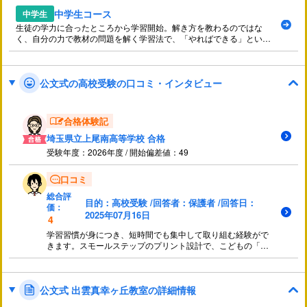
中学生コース
中学生
生徒の学力に合ったところから学習開始。解き方を教わるのではな
く、自分の力で教材の問題を解く学習法で、「やればできる」という
自己肯定感を育みます。
公文式の高校受験の口コミ・インタビュー
合格体験記
埼玉県立上尾南高等学校 合格
受験年度：2026年度 / 開始偏差値：49
口コミ
総合評
目的：高校受験 /回答者：保護者 /回答日：
価：
2025年07月16日
4
学習習慣が身につき、短時間でも集中して取り組む経験がで
きます。スモールステップのプリント設計で、こどもの「で
きた！」を効果的に演出てわきると思います。結果、継続の
意欲につながり、基礎学力の向上につながります。
公文式 出雲真幸ヶ丘教室の詳細情報