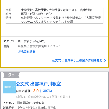
目的
中学受験 /
高校受験
/ 大学受験 / 定期テスト・内申対策
科目
国語 / 英語 / 算数・数学
特徴
体験授業あり / リモート授業あり / 安全対策あり / 入退室管理
システムあり / オリジナルテキスト使用
アクセス
西出雲駅から徒歩2分
住所
島根県出雲市知井宮町９６９－１
地図を見る
公文式 出雲真幸ヶ丘教室の詳細を見る
公文式 出雲神戸川教室
3.9
(13976)
口コミ評価：
※上記は、公文式全体の口コミ評価・件数です
西出雲駅から徒歩13分
アクセス
小学生
中学生
高校生
高卒生
対象学年