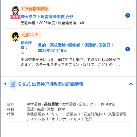
合格体験記
埼玉県立上尾南高等学校 合格
受験年度：2026年度 / 開始偏差値：49
口コミ
総合評
目的：高校受験 /回答者：保護者 /回答日：
価：
2025年07月16日
4
学習習慣が身につき、短時間でも集中して取り組む経験がで
きます。スモールステップのプリント設計で、こどもの「で
きた！」を効果的に演出てわきると思います。結果、継続の
意欲につながり、基礎学力の向上につながります。
公文式 出雲神戸川教室の詳細情報
目的
中学受験 /
高校受験
/ 大学受験 / 定期テスト・内申対策
科目
国語 / 英語 / 算数・数学
特徴
体験授業あり / リモート授業あり / 安全対策あり / 入退室管理
システムあり / オリジナルテキスト使用