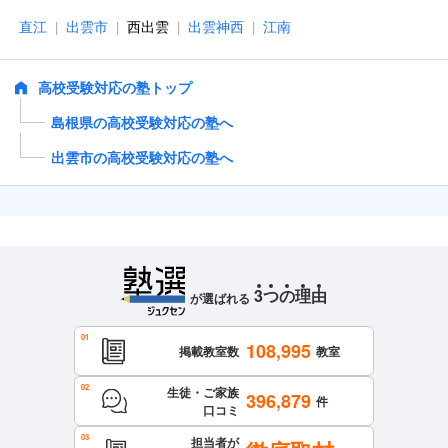
直江
出雲市
西出雲
出雲神西
江南
|
|
|
|
高校受験対応の塾トップ
島根県の高校受験対応の塾へ
出雲市の高校受験対応の塾へ
3
つ
の
理
由
が選ばれる
108,995
掲載教室数
教室
生徒・ご家族
396,879
件
口コミ
担当者が