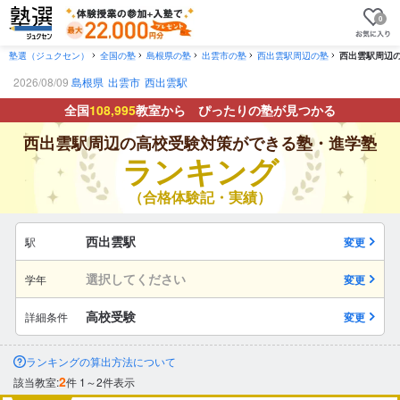
0
塾選（ジュクセン）
全国の塾
島根県の塾
出雲市の塾
西出雲駅周辺の塾
西出雲駅周辺
2026/08/09
島根県
出雲市
西出雲駅
全国
108,995
教室から ぴったりの塾が見つかる
西出雲駅周辺の高校受験対策ができる塾・進学塾
ランキング
（合格体験記・実績）
西出雲駅
駅
変更
選択してください
学年
変更
高校受験
詳細条件
変更
ランキングの算出方法について
2
該当教室:
件
1～2件表示