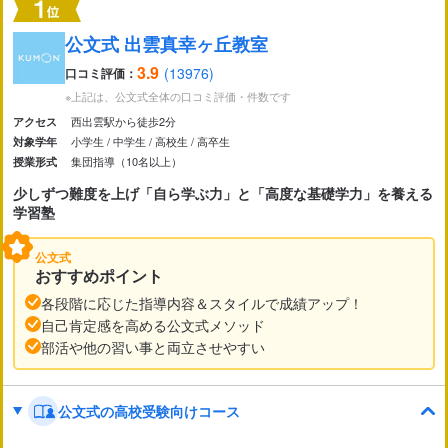
市区町村
から探す
公文式 出雲真幸ヶ丘教室
3.9
(13976)
口コミ評価：
駅・路線
※上記は、公文式全体の口コミ評価・件数です
から探す
西出雲駅から徒歩2分
アクセス
小学生
中学生
高校生
高卒生
対象学年
集団指導（10名以上）
授業形式
少しずつ難度を上げ「自ら学ぶ力」と「高度な基礎学力」を養える
学習塾
公文式
おすすめポイント
各段階に応じた指導内容＆スタイルで成績アップ！
自己肯定感を高める公文式メソッド
部活や他の習い事と両立させやすい
公文式の高校受験向けコース