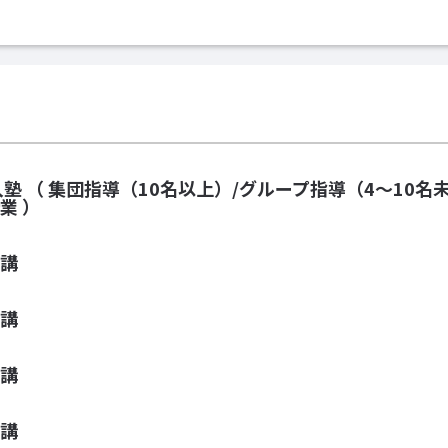
入塾
（ 集団指導（10名以上）/グループ指導（4～10名
業 ）
講
講
講
講