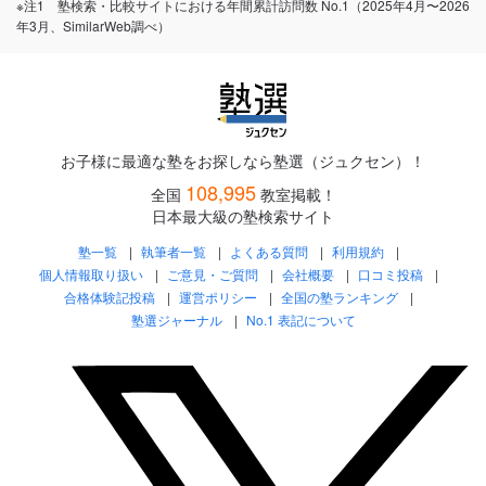
※注1 塾検索・比較サイトにおける年間累計訪問数 No.1（2025年4月〜2026
年3月、SimilarWeb調べ）
お子様に最適な塾をお探しなら塾選（ジュクセン）！
108,995
全国
教室掲載！
日本最大級の塾検索サイト
塾一覧
執筆者一覧
よくある質問
利用規約
個人情報取り扱い
ご意見・ご質問
会社概要
口コミ投稿
合格体験記投稿
運営ポリシー
全国の塾ランキング
塾選ジャーナル
No.1 表記について