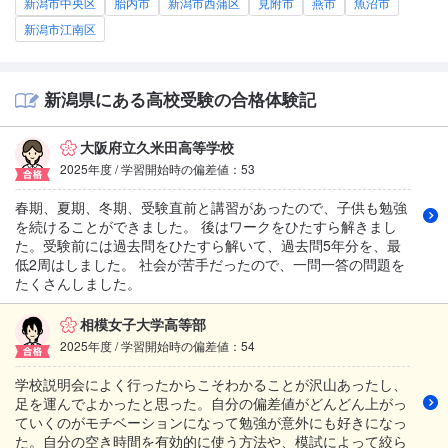
新潟市中央区
胎内市
新潟市西蒲区
見附市
燕市
魚沼市
新潟市江南区
新潟県にある高校受験の合格体験記
大阪府立久米田高等学校
2025年度 / 学習開始時の偏差値：53
春期、夏期、冬期、受験直前と講習があったので、子供も勉強
を続けることができました。 後はワークをひたすら解きまし
た。受験前には過去問をひたすら解いて、過去問5年分を、最
低2周はしました。 社会が苦手だったので、一問一答の問題を
たくさんしました。
相模女子大学高等部
2025年度 / 学習開始時の偏差値：54
学校説明会によく行ったからこそわかることが沢山あったし、
足を運んでよかったと思った。自分の偏差値がどんどん上がっ
ていくのがモチベーションになって勉強が意外にも好きになっ
た。自分の空き時間を有効的に使う方法や、模試によって絞ら