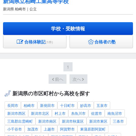
新潟県立柏崎工業高等学校
新潟県 柏崎市｜公立
学校・受験情報
合格体験記
合格者の塾
(1件)
1
前へ
次へ
新潟県の市区町村から高校を探す
長岡市
柏崎市
新発田市
十日町市
妙高市
五泉市
新潟市西区
新潟市北区
村上市
糸魚川市
佐渡市
南魚沼市
三島郡出雲崎町
新潟市南区
新潟市秋葉区
新潟市東区
三条市
小千谷市
加茂市
上越市
阿賀野市
東蒲原郡阿賀町