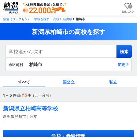
0
塾選（ジュクセン）
学校を探す
高校
新潟県
柏崎市
新潟県柏崎市の高校を探す
検索
柏崎市
市区町村
変更
すべて
国公立
私立
市区町村
5
1～ 5
件目/全
件（五十音順）
から探す
新潟県立柏崎高等学校
新潟県 柏崎市｜公立
駅・路線
から探す
学校・受験情報