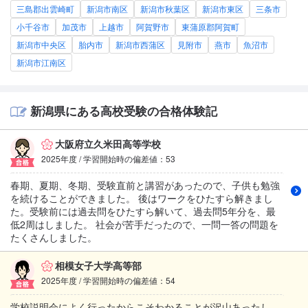
三島郡出雲崎町
新潟市南区
新潟市秋葉区
新潟市東区
三条市
小千谷市
加茂市
上越市
阿賀野市
東蒲原郡阿賀町
新潟市中央区
胎内市
新潟市西蒲区
見附市
燕市
魚沼市
新潟市江南区
新潟県にある高校受験の合格体験記
大阪府立久米田高等学校
2025年度 / 学習開始時の偏差値：53
春期、夏期、冬期、受験直前と講習があったので、子供も勉強
を続けることができました。 後はワークをひたすら解きまし
た。受験前には過去問をひたすら解いて、過去問5年分を、最
低2周はしました。 社会が苦手だったので、一問一答の問題を
たくさんしました。
相模女子大学高等部
2025年度 / 学習開始時の偏差値：54
学校説明会によく行ったからこそわかることが沢山あったし、