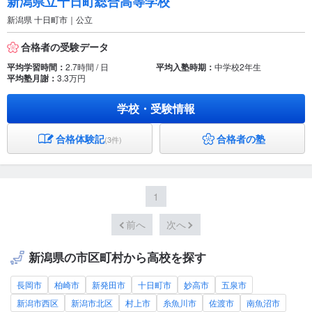
新潟県立十日町総合高等学校
新潟県 十日町市｜公立
合格者の受験データ
平均学習時間：
2.7時間 / 日
平均入塾時期：
中学校2年生
平均塾月謝：
3.3万円
学校・受験情報
合格体験記
合格者の塾
(3件)
1
前へ
次へ
新潟県の市区町村から高校を探す
長岡市
柏崎市
新発田市
十日町市
妙高市
五泉市
新潟市西区
新潟市北区
村上市
糸魚川市
佐渡市
南魚沼市