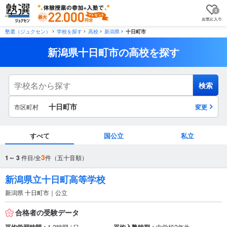
0
塾選（ジュクセン）
学校を探す
高校
新潟県
十日町市
新潟県十日町市の高校を探す
検索
十日町市
市区町村
変更
すべて
国公立
私立
市区町村
3
1～ 3
件目/全
件（五十音順）
から探す
新潟県立十日町高等学校
新潟県 十日町市｜公立
駅・路線
から探す
合格者の受験データ
1.2時間 / 日
中学校2年生