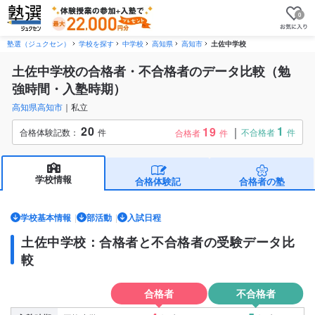
0
塾選（ジュクセン）
学校を探す
中学校
高知県
高知市
土佐中学校
土佐中学校の合格者・不合格者のデータ比較（勉
強時間・入塾時期）
高知県高知市
私立
20
1
19
合格体験記数：
件
不合格者
件
合格者
件
学校情報
合格体験記
合格者の塾
学校基本情報
部活動
入試日程
土佐中学校：合格者と不合格者の受験データ比
較
合格者
不合格者