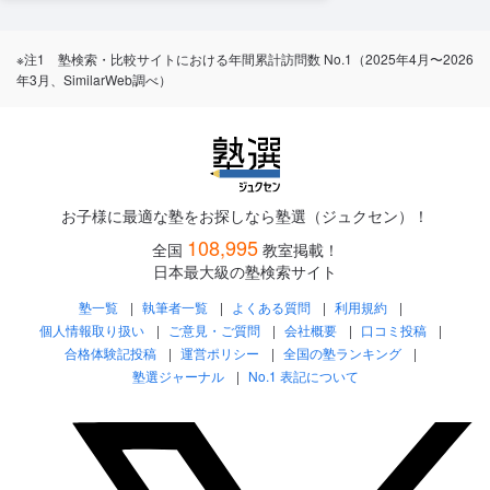
※注1 塾検索・比較サイトにおける年間累計訪問数 No.1（2025年4月〜2026
年3月、SimilarWeb調べ）
お子様に最適な塾をお探しなら塾選（ジュクセン）！
108,995
全国
教室掲載！
日本最大級の塾検索サイト
塾一覧
執筆者一覧
よくある質問
利用規約
個人情報取り扱い
ご意見・ご質問
会社概要
口コミ投稿
合格体験記投稿
運営ポリシー
全国の塾ランキング
塾選ジャーナル
No.1 表記について