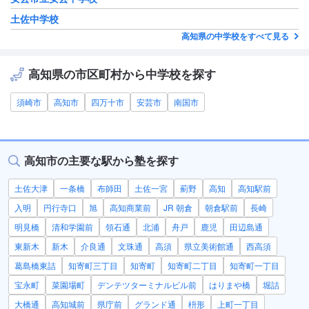
土佐中学校
高知県の中学校をすべて見る
高知県の市区町村から中学校を探す
須崎市
高知市
四万十市
安芸市
南国市
高知市の主要な駅から塾を探す
土佐大津
一条橋
布師田
土佐一宮
薊野
高知
高知駅前
入明
円行寺口
旭
高知商業前
JR 朝倉
朝倉駅前
長崎
明見橋
清和学園前
領石通
北浦
舟戸
鹿児
田辺島通
東新木
新木
介良通
文珠通
高須
県立美術館通
西高須
葛島橋東詰
知寄町三丁目
知寄町
知寄町二丁目
知寄町一丁目
宝永町
菜園場町
デンテツターミナルビル前
はりまや橋
堀詰
大橋通
高知城前
県庁前
グランド通
枡形
上町一丁目