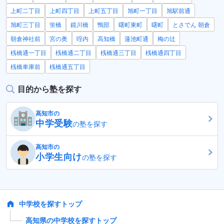
上町二丁目
上町四丁目
上町五丁目
旭町一丁目
旭駅前通
旭町三丁目
蛍橋
鏡川橋
鴨部
曙町東町
曙町
とさでん 朝倉
朝倉神社前
宮の奥
咥内
高知橋
蓮池町通
梅の辻
桟橋通一丁目
桟橋通二丁目
桟橋通三丁目
桟橋通四丁目
桟橋車庫前
桟橋通五丁目
目的から塾を探す
高知市の
中学受験
の塾を探す
高知市の
小学生向け
の塾を探す
中学校を探すトップ
高知県の中学校を探すトップ