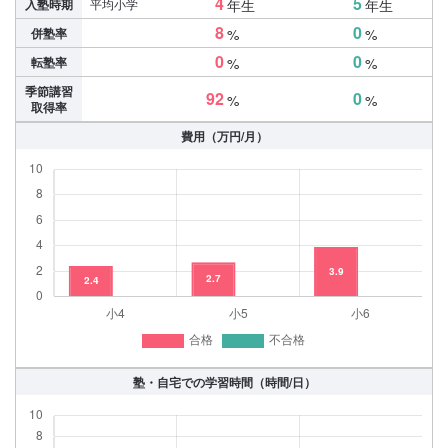
4
5
入塾時期
平均小学
年生
年生
8
0
併塾率
%
%
0
0
転塾率
%
%
季節講習
92
0
%
%
取得率
費用（万円/月）
塾・自宅での学習時間（時間/日）