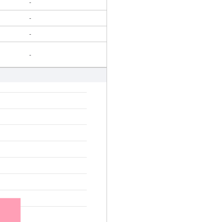
-
-
-
-