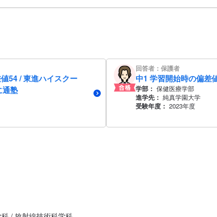
回答者：保護者
値54 / 東進ハイスクー
中1 学習開始時の偏差値
学部：
保健医療学部
に通塾
進学先：
純真学園大学
受験年度：
2023年度
学科 / 放射線技術科学科