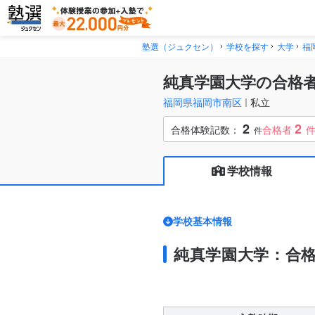
塾選（ジュクセン）
学校を探す
大学
福
純真学園大学の合格
福岡県福岡市南区
私立
2
2
合格体験記数：
合格者
件
学校情報
学校基本情報
純真学園大学：合