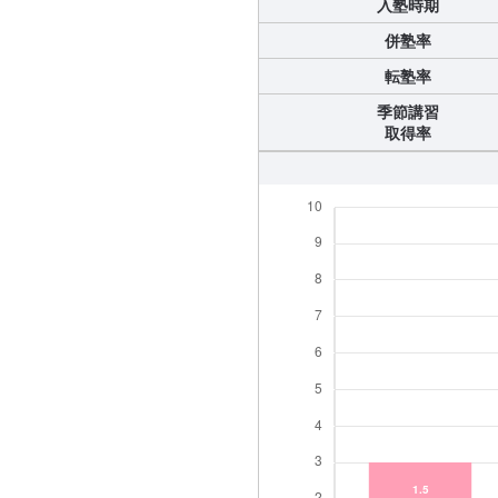
入塾時期
併塾率
転塾率
季節講習
取得率