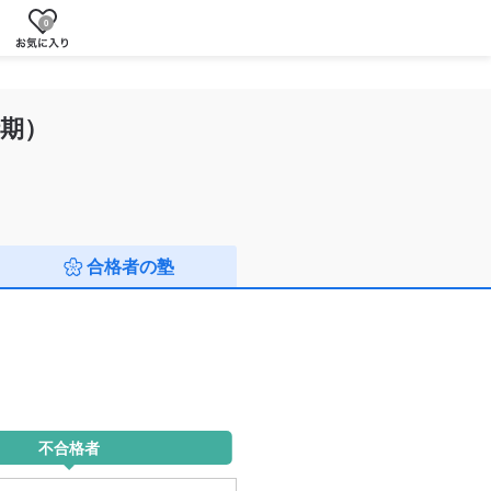
0
期）
合格者の塾
不合格者