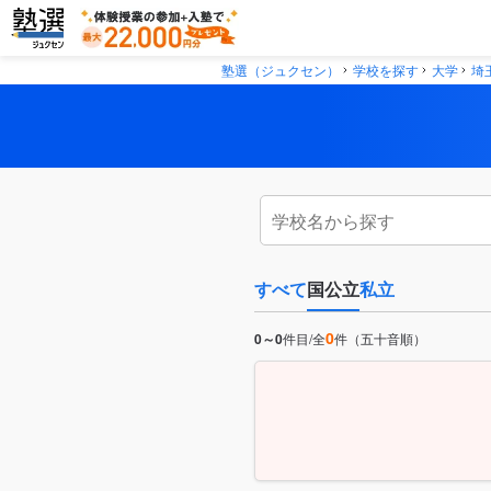
塾選（ジュクセン）
学校を探す
大学
埼
すべて
国公立
私立
0
0～0
件目/全
件（五十音順）