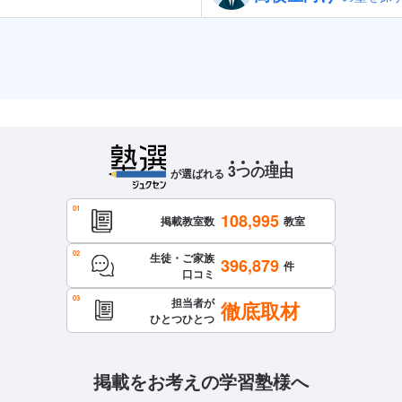
3
つ
の
理
由
が選ばれる
108,995
掲載教室数
教室
生徒・ご家族
396,879
件
口コミ
担当者が
徹底取材
ひとつひとつ
掲載をお考えの学習塾様へ