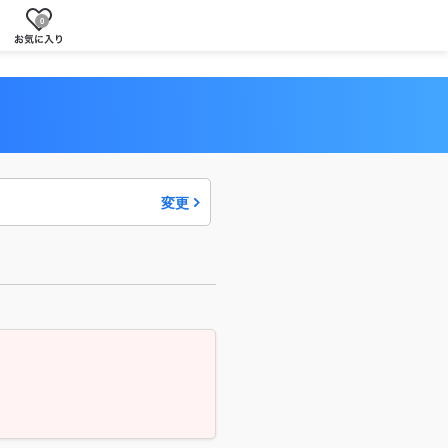
0
変更
駅・
から
路線
探す