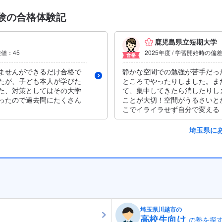
験の合格体験記
鹿児島県立短期大学
差値：45
2025年度 / 学習開始時の偏
ませんができるだけ合格で
静かな空間での勉強が苦手だっ
たが、子ども本人が学びた
ところでやったりしました。ま
た、対策としてはその大学
て、集中してきたら消したりし
ったので過去問にたくさん
ことが大切！空間がうるさいと
こでイライラせず自分で変える
埼玉県に
埼玉県川越市の
高校生向け
の塾を探