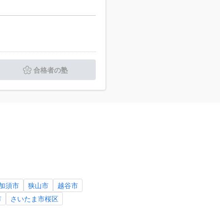
合格者の塾
加須市
狭山市
越谷市
市
さいたま市桜区