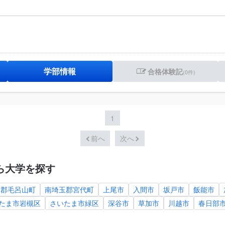
学部情報
合格体験記
(0件)
1
前へ
次へ
ら大学を探す
間郡毛呂山町
南埼玉郡宮代町
上尾市
入間市
坂戸市
飯能市
たま市岩槻区
さいたま市緑区
深谷市
草加市
川越市
春日部