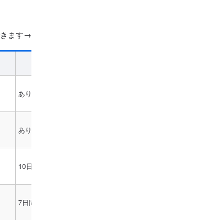
きます→
月額料金
無料体験
※税込
あり
10,560円～
あり
18,480円～
10日間無料
4,840円～
7日間無料
2,980円～