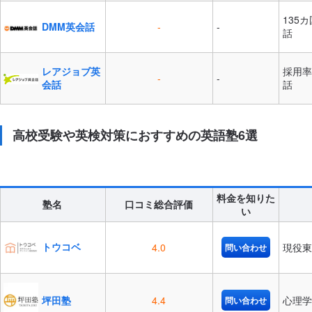
135
DMM英会話
-
-
話
レアジョブ英
採用率
-
-
会話
話
高校受験や英検対策におすすめの英語塾6選
料金を知りた
塾名
口コミ総合評価
い
トウコベ
4.0
現役東
問い合わせ
坪田塾
4.4
心理学
問い合わせ