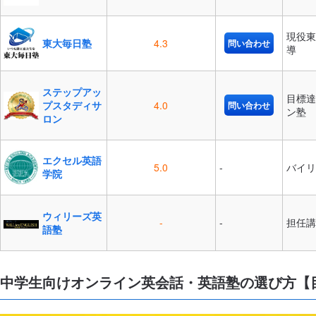
現役東
東大毎日塾
4.3
問い合わせ
導
ステップアッ
目標達
プスタディサ
4.0
問い合わせ
ン塾
ロン
エクセル英語
5.0
-
バイリ
学院
ウィリーズ英
-
-
担任講
語塾
中学生向けオンライン英会話・英語塾の選び方【