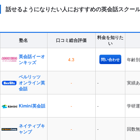
話せるようになりたい人におすすめの英会話スクール
料金を知りた
塾名
口コミ総合評価
い
英会話イーオ
4.3
年齢別
問い合わせ
ンキッズ
ベルリッツ
オンライン英
-
-
実績あ
会話
Kimini英会話
-
-
学研運
ネイティブキ
-
-
回数無
ャンプ