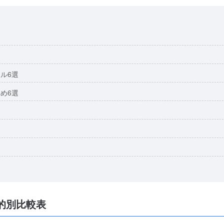
ル6選
め6選
的別比較表