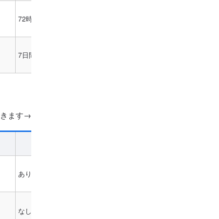
72時間（3日間）無料
1,220円～
7日間無料
4,980円～
きます→
月額料金
無料体験
※税込
あり
要問合せ
なし
39,360円～～