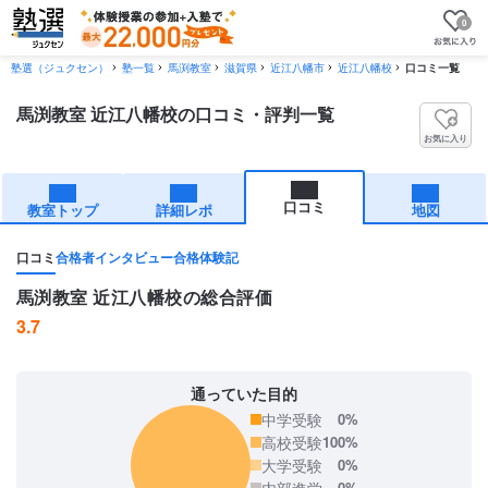
0
塾選（ジュクセン）
塾一覧
馬渕教室
滋賀県
近江八幡市
近江八幡校
口コミ一覧
馬渕教室 近江八幡校の口コミ・評判一覧
お気に入り
口コミ
教室トップ
詳細レポ
地図
口コミ
合格者インタビュー
合格体験記
馬渕教室 近江八幡校の総合評価
3.7
通っていた目的
中学受験
0%
高校受験
100%
大学受験
0%
内部進学
0%