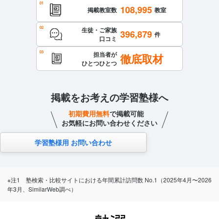
108,995
さる感じでもなく､あくまでも家庭で志望校は決めて下さい､
掲載教室数
教室
本人の努力次第ですと言う感じで相談しても明確なアドバイ
生徒・ご家族
396,879
スをくださる先生は誰一人おられませんでした。
件
口コミ
カリキュラムについて
担当者が
徹底取材
授業内容はさすが馬渕教室と思う感じでスピードもはやく集
ひとつひとつ
中していないとどんどんおいていかれる感じでした。コロナ
禍なのか塾の方針なのか授業を見る事はなかったので全くわ
かりませんでしたが､何度かzoomでの授業がコロナ禍だった
掲載をお考えの学習塾様へ
ので仕方なく行われたのか､親も家で見ている事が出来た時に
初期費用無料
で掲載可能
とてもはやいスピードで進んで行くことに子どもは本当にわ
お気軽にお問い合わせください
かっているのだろうか？その確認してはされているのかとと
学習塾様用 お問い合わせ
ても不安に感じた事が何回もあり､これが親の知らない教室内
で行われている内容なのかと思いました。
保護者への連絡手段
塾専用アプリ
※注1 塾検索・比較サイトにおける年間累計訪問数 No.1（2025年4月〜2026
アクセス・周りの環境
年3月、SimilarWeb調べ）
当時は駅から少しありましたが徒歩で行けましたし、大通り
を通るので安全なところにありました。