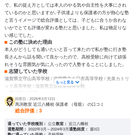
けるのかと思った事がありました。カリキュラムも独自のも
で、私の捉え方としては本人のやる気や自主性を大事にされ
のをたぶんお持ちなのだと思いますがあまり私にはわかりま
ているのかと思いますが､子供達よりも保護者の方が熱心な塾
せんでした。子どもが理解してくれていたら良いかと気楽に
と言うイメージで総合評価としては、子どもに合うか合わな
思っていましたが､もっと聞けば良かったです
いかでとても評価が変わる塾だと思いました。私は物足りな
保護者への連絡手段
い感じでした。
電話連絡 / 塾専用アプリ
この塾に決めた理由
アクセス・周りの環境
本人がどうしても通いたいと言って来たので私が塾に行き塾
最初は駅から少し距離があり車での送迎も駐車場もあって便
長さんから話を聞いて良かったので、高校受験に向けて頑張
利だったのですが､家からは近くなったのですが駅前に新校舎
れそうな雰囲気が気に入ったので入塾することにしました。
が建てられ治安もよく綺麗でしたが駐車場がなく不便でした
志望していた学校
滋賀県立守山高等学校 / 滋賀県立八日市高等学校 / 光泉カトリ
もっと見る
ック高等学校 / 滋賀県立彦根東高等学校
講師陣の特徴
回答日：2026年3月12日
あまり厳しくなく、志望校に向けてのV模試などの結果が悪く
馬渕教室 近江八幡校 保護者 （母親） の口コミ
ても怒られることがなかったと思います。保護者がもう少し
総合評価：
3
厳しく怒って下さいとお願いしてもあまり聞いてもらえずと
にかく本人任せと言う感じなのだと思いますが少しもの足り
通っていた学校種別：
公立
教室：
近江八幡校
通塾期間：
2022年3月～2024年3月
通塾頻度：
週3日
ない感じでした。
塾に通っていた目的：
高校受験