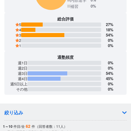
補習
0%
総合評価
5
27%
4
18%
3
54%
2
0%
1
0%
通塾頻度
週1日
0%
週2日
0%
週3日
54%
週4日
45%
週5日以上
0%
その他
0%
絞り込み
62
1～10
件目/全
件（回答者数：11人）