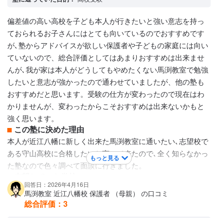
カリキュラムについて
内容のレベルは市内にある塾より高いレベルだったと思いま
偏差値の高い高校を子ども本人が行きたいと強い意志を持っ
す。毎回授業前に小テストがあり合格しないと授業後残って
ておられるお子さんにはとても向いているのでおすすめです
再テストや補習があったと思います。カリキュラムとしては
が､塾からアドバイスが欲しい保護者や子どもの家庭には向い
しっかりされていて､勉強勉強と言うイメージがあります。
ていないので、総合評価としてはあまりおすすめは出来ませ
保護者への連絡手段
んが､我が家は本人がどうしてもやめたくない馬渕教室で勉強
塾専用アプリ
したいと意志が強かったので通わせていましたが、他の塾も
アクセス・周りの環境
おすすめだと思います。受験の仕方が変わったので現在はわ
駅前で、便利ですが駐車場がなく送迎に困りますが子ども1人
かりませんが、変わったからこそおすすめは出来ないかもと
でも安心して通塾するには便利だと思います
強く思います。
この塾に決めた理由
本人が近江八幡に新しく出来た馬渕教室に通いたい､志望校で
ある守山高校に合格したいと言って来たので､全く知らなかっ
もっと見る
た塾なので色々調べて面談に行きました。
志望していた学校
回答日：2026年4月16日
滋賀県立守山高等学校 / 滋賀県立八日市高等学校 / 光泉カトリ
馬渕教室 近江八幡校 保護者 （母親） の口コミ
ック高等学校 / 滋賀県立彦根東高等学校
総合評価：
3
講師陣の特徴