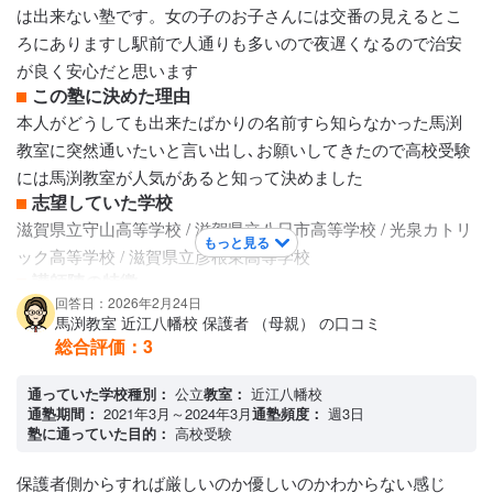
ような感じではありませんでした。塾が決めているならそれ
は出来ない塾です。女の子のお子さんには交番の見えるとこ
が合格への道なのだと思っていました
ろにありますし駅前で人通りも多いので夜遅くなるので治安
保護者への連絡手段
が良く安心だと思います
電話連絡 / 塾専用アプリ
この塾に決めた理由
アクセス・周りの環境
本人がどうしても出来たばかりの名前すら知らなかった馬渕
自宅から徒歩で行くなら便利なのですが車での送迎は駐車場
教室に突然通いたいと言い出し､お願いしてきたので高校受験
がなかったのでとても不便でした バスがあるのでもっと活用
には馬渕教室が人気があると知って決めました
してほしかったです
志望していた学校
滋賀県立守山高等学校 / 滋賀県立八日市高等学校 / 光泉カトリ
もっと見る
ック高等学校 / 滋賀県立彦根東高等学校
講師陣の特徴
回答日：2026年2月24日
他の塾に比べてあっさりされていると思いました。駄目なも
馬渕教室 近江八幡校 保護者 （母親） の口コミ
のは駄目。良いものは良い。や模試の結果が悪くても絶対に
総合評価：
3
子供や保護者に何か言われる事はありません。次は頑張れ
よ！程度だと思います。少し物足りない事も何回もありこち
通っていた学校種別：
公立
教室：
近江八幡校
通塾期間：
2021年3月～2024年3月
通塾頻度：
週3日
らから塾に色々聞きに行く事もありました。
塾に通っていた目的：
高校受験
カリキュラムについて
とてもしっかりされていてこれを学校と併用してこなしてい
保護者側からすれば厳しいのか優しいのかわからない感じ