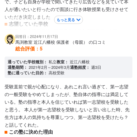
で、子ども自身が学校で聞いてきたり広告などを見ていて本
人が通いたいと行ったので面談に行き体験授業も受けさせて
いただき決定しました
もっと見る
志望していた学校
滋賀県立守山高等学校 / 滋賀県立八日市高等学校 / 光泉カトリ
回答日：2024年11月17日
ック高等学校
馬渕教室 近江八幡校 保護者 （母親） の口コミ
講師陣の特徴
総合評価：
5
大学生ではなく、しっかりとされた先生ばかりでとても親身
になって下さる親としては安心出来る方ばかりです。気にな
通っていた学校種別：
私立
教室：
近江八幡校
通塾期間：
2021年2月～2024年3月
通塾頻度：
週3日
ることやわからないことは親も子どももいつでもアプリや対
塾に通っていた目的：
高校受験
面でも質問出来ますし、丁寧に返信や答えて下さいます。自
習室を子どもが利用することが多いのですが、わからないこ
受験直前で親が心配になり、あれこれ言い過ぎて、第一志望
とは自習室から出れば先生がおられたら質問したり、教えて
の一般受験をやめてしまったが、塾自体の指導には満足して
いただけるのでとても親切ですが、もう少し先生の人数がい
いる。塾の指導と本人を信じていれば第一志望校を受験した
らしたらと思うことがあります
と思う。 本人が第一志望校を受験しないと言い出した時、先
カリキュラムについて
生方は本人の気持ちを尊重しつつ、第一志望校を受けたら？
クラスによって違うのですが、レベルは高いと思っていま
と話してくれた。
す。しかし他の塾と比べてそんなに差はないと思いますが保
この塾に決めた理由
護者には良くわかりませんが今まで色々な塾を経験していま