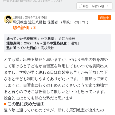
※一覧では回答者の代表的な口コミを表示しています
回答日が古い順
回答日：2024年2月15日
通塾中
馬渕教室 近江八幡校 保護者 （母親） の口コミ
総合評価：
3
通っていた学校種別：
公立
教室：
近江八幡校
通塾期間：
2022年1月～通塾中
通塾頻度：
週3日
塾に通っていた目的：
高校受験
とても満足出来る塾だと思いますが、やはり先生の数を増や
して頂けると子どもが自習室を利用してもいつでも質問出来
ますし、学校が早く終わる日は自習室も早くから開放して下
さると子ども利用しやすくありがたいです。１度帰って来て
しまうと、自習室に行くのもめんどくさいようで家で勉強す
ると言うのでそこは改善して欲しいといつも思っています。
総合的にはとても熱心な塾だと思います
この塾に決めた理由
違う塾に通っていたのですが、新しく馬渕教室が出来たの