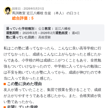
アクセス・周りの環境
ック高等学校 / 滋賀県立彦根東高等学校
近江八幡に出来た時は駅から遠かったのですが､駅前に移転し
回答日：2026年5月31日
講師陣の特徴
馬渕教室 近江八幡校 生徒 （本人） の口コミ
てとても便利で治安も交番のすぐ近くなので安心です
しっかりされてる方が多いですが、子供にアットホームな的
総合評価：
5
な関わりはないのではないかと思っていました。親身になる
と言う感じではなくて、冷静に本人の頑張り次第ですと言う
通っていた学校種別：
公立
教室：
近江八幡校
通塾期間：
2023年3月～2026年2月
通塾頻度：
週4日
感じだと思います。保護者からすれば物足りないと言うか受
塾に通っていた目的：
高校受験
験生の不安な心に寄り添ってくださる感じではなく､本人の頑
張り次第ですと言う感じなので、合う合わないがあるかと思
私はこの塾に通ってなかったら、こんなに良い高等学校に行
いました。
けてなかったし、成績もこんなに上がらなかったと感じたか
カリキュラムについて
らである。小学校の時は成績に△がつくこともあり、全然勉
カリキュラムはとても質が高く､問題も難しいですし、ペース
強もついていけなかったので、中学校に入ってからの勉強に
も早いのでついていくのが大変ではないかと思いましが､流石
は不安を抱いていたが塾に入ってから、成績が伸びたので本
進学校を狙われているお子さんばかりの塾なんだと思いまし
当に入って良かったと感じた。
た。保護者に授業の様子や見学はなかったので全くわかりま
この塾に決めた理由
せんでしたが､コロナ禍だったからからなのか保護者にはわか
友人が通っていたことと、集団で授業を受けることで、成績
らないことが多かったです。
が上がりやすそうであると感じたから。また、合格実績が良
保護者への連絡手段
い塾であったから。
塾専用アプリ
志望していた学校