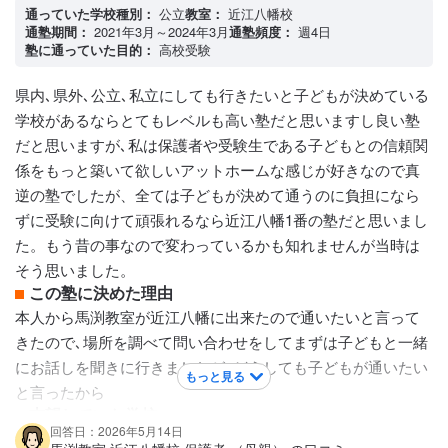
大学生の方などはおられませんでした。当時なので現在はわ
通っていた学校種別：
公立
教室：
近江八幡校
通塾期間：
2021年3月～2024年3月
通塾頻度：
週4日
かりませんが、ベテランの先生や若い先生がおられましたが､
塾に通っていた目的：
高校受験
皆さんとても優秀な講師の方々なんだと思っていました。厳
しい感じもなく優しい感じはしますが、フレンドリーな感じ
県内､県外､公立､私立にしても行きたいと子どもが決めている
とは違うかなも思います。皆さんしっかりされている感じで
学校があるならとてもレベルも高い塾だと思いますし良い塾
いつも忙しそうでした。
だと思いますが､私は保護者や受験生である子どもとの信頼関
カリキュラムについて
係をもっと築いて欲しいアットホームな感じが好きなので真
カリキュラムはとても高いと思いました。しっかりされてい
逆の塾でしたが、全ては子どもが決めて通うのに負担になら
てさすがだと思う事が多かったです。受験生らしいカリキュ
ずに受験に向けて頑張れるなら近江八幡1番の塾だと思いまし
ラムだったと思います。他の塾の事をお母さん同士で良く話
た。もう昔の事なので変わっているかも知れませんが当時は
していましたが､他の塾よりも厳しく難しいカリキュラムの内
そう思いました。
容だったと覚えています。だからこそ偏差値の高い高校に入
この塾に決めた理由
りたいお子さんが通っておられるのだと思いました。
本人から馬渕教室が近江八幡に出来たので通いたいと言って
保護者への連絡手段
きたので､場所を調べて問い合わせをしてまずは子どもと一緒
塾専用アプリ
にお話しを聞きに行きましたが､どうしても子どもが通いたい
アクセス・周りの環境
もっと見る
と言ったから
駅前に移転したので便利です
志望していた学校
回答日：2026年5月14日
滋賀県立守山高等学校 / 滋賀県立八日市高等学校 / 光泉カトリ