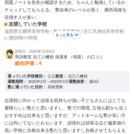
宿題ノートを先生が確認するため、ちゃんと勉強しているか
すが、どこもそんなに差はないと思いますが、トップΣの塾は
チェックしてもらえる。 塾自体のレベルが高く、膳所高校を
学校別にカリキュラムが組まれていて学校の授業とともに、
目指す人が多い。
受験の勉強も出来る点はとても魅力を感じています
志望していた学校
保護者への連絡手段
滋賀県立膳所高等学校 / 東山高等学校 / 近江兄弟社高等学校
もっと見る
塾専用アプリ
講師陣の特徴
アクセス・周りの環境
数学の先生は新人のようだった。しかし、生徒のアンケート
昨年、駅の近くに新校舎が出来て綺麗で治安も良く良いので
回答日：2025年12月9日
が取られ、評価の悪い先生に指導があったり、先生の研修が
馬渕教室 近江八幡校 保護者 （母親） の口コミ
すが、車で送迎するときや面談の時に駐車場がないので徒歩
あったりするので、安心出来た。 成績についての相談や面談
総合評価：
4
か自転車で行くので大変です
をお願いしたら、しっかりやってくれる。
カリキュラムについて
通っていた学校種別：
公立
教室：
近江八幡校
レベルは高いと思う。 塾内の公開テストで偏差値53〜55で、
通塾期間：
2020年2月～2023年3月
通塾頻度：
週4日
塾に通っていた目的：
高校受験
偏差値70前後の進学校を受験出来るレベルなので。 年間カリ
キュラムと宿題が年度始めに決まっているので、わかりやす
志望校に向かって頑張る気持ちが強い子どもさんにはとても
い。 休んだ分は映像で補うことが出来る。 定期テスト前は学
素晴らしい塾だと思いますし、塾での環境､立地も駅から近く
校別の授業になる。
おすすめは出来ると思いますが、アットホームな塾が良い方
保護者への連絡手段
には向いてないとおもいます。頑張れば頑張るほど偏差値の
塾専用アプリ
高い学校に合格出来る塾だと思いますし合格させてもらえる
アクセス・周りの環境