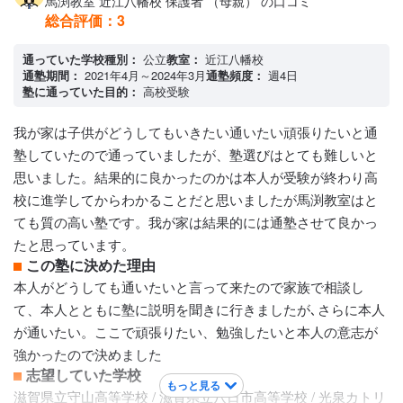
馬渕教室 近江八幡校 保護者 （母親） の口コミ
ック高等学校 / 滋賀県立彦根東高等学校
総合評価：
3
講師陣の特徴
親切ですが､常に忙しそうでバタバタとされておられてあまり
通っていた学校種別：
公立
教室：
近江八幡校
通塾期間：
2021年4月～2024年3月
通塾頻度：
週4日
保護者との会話はないといった 感じで､子どもにも注意する､
塾に通っていた目的：
高校受験
アドバイスするなどは子どもや保護者の方からしないと､講師
からお電話や面談で色々言われることはないので､物足りない
我が家は子供がどうしてもいきたい通いたい頑張りたいと通
感じがとてもしますし、とにかく時間に追われておられる感
塾していたので通っていましたが、塾選びはとても難しいと
じがして親身に相談にのっていただける感じでは当時はあり
思いました。結果的に良かったのかは本人が受験が終わり高
ませんでしたので､私自身はとても不満でした。
校に進学してからわかることだと思いましたが馬渕教室はと
カリキュラムについて
ても質の高い塾です。我が家は結果的には通塾させて良かっ
カリキュラムはしっかりされていて流石としか言いようのな
たと思っています。
い感じなのです。授業の進め方も私が感じた印象では基本が
この塾に決めた理由
わかっていてその上でどんどん進めていく学校とは全く違う
本人がどうしても通いたいと言って来たので家族で相談し
詰め込み教育といった感じで本当に子ども達はわかっている
て、本人とともに塾に説明を聞きに行きましたが､さらに本人
のか､わからないと置いていかれてわからないままなのではと
が通いたい。ここで頑張りたい、勉強したいと本人の意志が
思いました。
強かったので決めました
保護者への連絡手段
志望していた学校
もっと見る
塾専用アプリ
滋賀県立守山高等学校 / 滋賀県立八日市高等学校 / 光泉カトリ