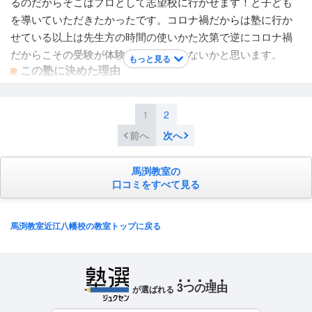
るのだからそこはプロとして志望校に行かせます！と子ども
を導いていただきたかったです。コロナ禍だからは塾に行か
せている以上は先生方の時間の使いかた次第で逆にコロナ禍
だからこその受験が体験出来たんではないかと思います。
もっと見る
この塾に決めた理由
本人からの希望で新しく近江八幡に出来た馬渕教室に通いた
いと言って来たので、本人を連れて教室長様のお話を聞きに
1
2
行き、本人が本当に通いたいのかしっかり確認しましたがど
前へ
次へ
うしても通いたいと言うので､高校受験に向けて決めました。
志望していた学校
馬渕教室の
滋賀県立守山高等学校 / 滋賀県立八日市高等学校 / 光泉カトリ
口コミをすべて見る
ック高等学校 / 滋賀県立彦根東高等学校
講師陣の特徴
優しい、厳しいではなく、子どもの意志優先なのか､コロナ禍
馬渕教室近江八幡校の教室トップに戻る
だったからなのかあまり子どもに接するアットホームな感じ
たではありませんでしたし、模試の結果や校内テストの点数
が悪くても何もアドバイスはなかったと思いますし､保護者に
3
つ
の
理
由
が選ばれる
も連絡があるわけではなかったので全く先生方の事はわから
ない感じで3年間過ぎた感じでした。親身に相談にのってくだ