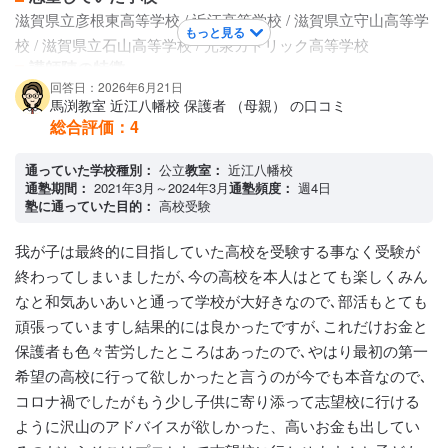
アクセス・周りの環境
滋賀県立彦根東高等学校 / 近江高等学校 / 滋賀県立守山高等学
最初は駅から少し遠いところにありましたが新校舎になって
もっと見る
校 / 滋賀県立石山高等学校 / 光泉カトリック高等学校
からは駅前で交番もすぐに近くにありとても便利です
講師陣の特徴
回答日：2026年6月21日
教師は新人の方もいれば、ベテランの方もいた。授業はどの
馬渕教室 近江八幡校 保護者 （母親） の口コミ
教科も学校よりも分かりやすく、理解をしやすかった。質問
総合評価：
4
にも的確に答えてくれて、とても良かった。厳しい先生もい
れば、優しい先生もおり、人によって性格は様々という感じ
通っていた学校種別：
公立
教室：
近江八幡校
通塾期間：
2021年3月～2024年3月
通塾頻度：
週4日
であった。
塾に通っていた目的：
高校受験
カリキュラムについて
少し授業のペースが学校よりも早く、実施する範囲も学校よ
我が子は最終的に目指していた高校を受験する事なく受験が
りも広かったが全然ついていける程度であると感じた。カリ
終わってしまいましたが､今の高校を本人はとても楽しくみん
キュラムの難易度はクラスのレベルによって違い、難しい単
なと和気あいあいと通って学校が大好きなので､部活もとても
元もあったが、解説を受けたら、理解できる感じであった。
頑張っていますし結果的には良かったですが､これだけお金と
保護者への連絡手段
保護者も色々苦労したところはあったので､やはり最初の第一
電話連絡 / 塾専用アプリ
希望の高校に行って欲しかったと言うのが今でも本音なので､
アクセス・周りの環境
コロナ禍でしたがもう少し子供に寄り添って志望校に行ける
駅に近く、通いやすかった。また、馬渕教室のバスも利用で
ように沢山のアドバイスが欲しかった、高いお金も出してい
きるため、多少遠くても通うことができると感じた。