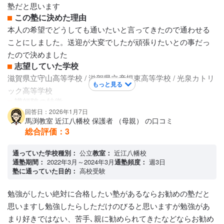
塾だと思います
駅近くに場所を移動したので、車は停めにくい。だが、無料
この塾に決めた理由
の塾バスがある。
本人の希望でどうしても通いたいと言ってきたので通わせる
ことにしました。送迎が大変でしたが頑張りたいとの事だっ
たので決めました
志望していた学校
滋賀県立守山高等学校 / 滋賀県立彦根東高等学校 / 光泉カトリ
もっと見る
ック高等学校
講師陣の特徴
回答日：2026年1月7日
とても親身になってくださったり、親として心強い存在でし
馬渕教室 近江八幡校 保護者 （母親） の口コミ
た。良く校舎の近くを通ると保護者としてどうしたら良いか
総合評価：
3
など色々とアドバイスも頂きました。ただ講師方がかわられ
ると親としては不安になるのでずっと継続してみて欲しかっ
通っていた学校種別：
公立
教室：
近江八幡校
通塾期間：
2022年3月～2024年3月
通塾頻度：
週3日
たです。
塾に通っていた目的：
高校受験
カリキュラムについて
とても厳しくされていたと思います。授業のスピードも早か
勉強がしたい絶対に合格したい塾があるならお勧めの塾だと
ったと思います。カリキュラムについては塾にお任せするし
思いますし勉強したらしただけのびると思いますが勉強があ
かないかなとずっと思っていました。保護者が意見を言える
まり好きではない、苦手､親に勧められてきたなどならお勧め