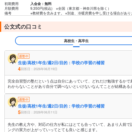
初期費用
入会金：無料
月額費用
9,350円(税込) ※全国（東京都・神奈川県を除く）
備考
※教材費を含みます。 ※別途、冷暖房費を申し受ける場合がありま
公文式の口コミ
高校生・高卒生
通塾中
生徒/高校1年生/週2日/目的：学校の学習の補習
4
回答日：2026年06月19日
完全自習型の塾だという点は自分にあっていて、どれだけ勉強するかで
わからないことがあり自分で調べないといけないなんてことが結構ある
通塾中
生徒/高校1年生/週2日/目的：学校の学習の補習
5
回答日：2026年06月11日
先生の教え方や、対応の仕方が私にはとても合っていて、あまり人前で
ングの実力が上がっていってとても良いと感じます。