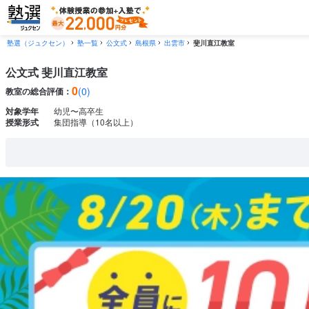
塾選（ジュクセン）
塾一覧
公文式
島根県
出雲市
斐川直江教室
公文式 斐川直江教室
0
(0)
教室の総合評価：
対象学年
幼児〜高卒生
授業形式
集団指導（10名以上）