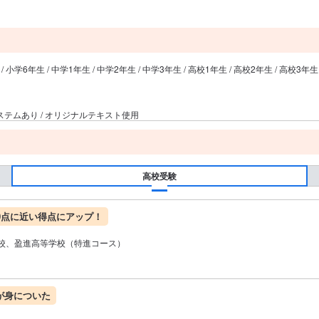
 / 小学6年生 / 中学1年生 / 中学2年生 / 中学3年生 / 高校1年生 / 高校2年生 / 高校3年生
システムあり / オリジナルテキスト使用
高校受験
0点に近い得点にアップ！
校、盈進高等学校（特進コース）
が身についた