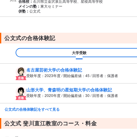
合格校：
石川県立金沢泉丘高等学校、星稜高等学校
メインの塾：
東大セミナー
併塾：
公文式
公文式の合格体験記
大学受験
名古屋芸術大学の合格体験記
受験年度：2023年度 / 開始偏差値：45 / 回答者：保護者
山形大学、青森明の星短期大学の合格体験記
受験年度：2020年度 / 開始偏差値：30 / 回答者：保護者
公文式の合格体験記をすべて見る
公文式 斐川直江教室のコース・料金