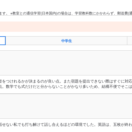
す。 ※教室との通信学習(日本国内)の場合は、学習教科数にかかわらず、郵送費(通信
中学生
差をつけれるかが決まるのが良い点。また宿題を提出できない際はすぐに対
点。数学でも式だけだと分からないことがかなり多いため、結構不便でそこ
話せない私でも打ち解けて話し合えるほどの環境でした。英語は、五枚が終