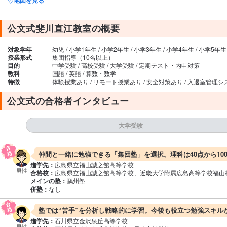
公文式斐川直江教室の概要
対象学年
幼児 / 小学1年生 / 小学2年生 / 小学3年生 / 小学4年生 / 小学5年生
授業形式
集団指導（10名以上）
目的
中学受験 / 高校受験 / 大学受験 / 定期テスト・内申対策
教科
国語 / 英語 / 算数・数学
特徴
体験授業あり / リモート授業あり / 安全対策あり / 入退室管理
公文式の合格者インタビュー
大学受験
仲間と一緒に勉強できる「集団塾」を選択。理科は40点から10
進学先：
広島県立福山誠之館高等学校
男性
合格校：
広島県立福山誠之館高等学校、近畿大学附属広島高等学校福山
メインの塾：
鷗州塾
併塾：
なし
塾では“苦手”を分析し戦略的に学習。今後も役立つ勉強スキル
進学先：
石川県立金沢泉丘高等学校
男性