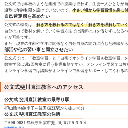
公文式では学校のような集団での授業は行わず、生徒一人ひとりが
通塾に年齢制限を設けていないので、
小さい頃から学習習慣を身に
自己肯定感を高めたい
公文式の特長は、
解き方を教わるのではなく「解き方を理解してい
自分の力で教材を解いていく学習方法では講師の力を借りずになる
とが可能です。
また、現在の年齢や学年に関係なく自分自身の能力に応じた段階か
部活や他の習い事と両立させたい
公文式では、「教室学習」と「自宅でオンライン学習＆教室学習」
教室学習は週2回教室に通う指導形態ですが、オンライン学習では教
オンライン学習では講師がオンラインで学習をサポートしてくれる
公文式斐川直江教室へのアクセス
公文式 斐川直江教室の最寄り駅
JR山陰本線(米子～益田)直江駅から徒歩18分
公文式 斐川直江教室の住所
〒699-0631 島根県出雲市斐川町直江５３９４
地図を見る