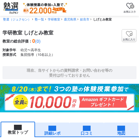
0
塾選（ジュクセン）
塾一覧
学研教室
鹿児島県
姶良市
しげとみ教室
学研教室 しげとみ教室
0
お気に入り
(0)
教室の総合評価：
幼児〜高卒生
対象学年
集団指導（10名以上）
授業形式
現在、当サイトからの資料請求・お問い合わせ等の
受付は行っておりません
教室トップ
詳細レポ
口コミ
地図