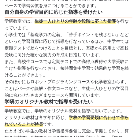
ペースで学習習慣を身につけることができます。
自分自身の学習目的に応じた指導を受けたい
学研教室では、
生徒一人ひとりの年齢や段階に応じた指導
を行な
っています。
小学生では「基礎学力の定着」「苦手ポイントを残さない」など
といった学習目標に応じて指導を行なっているほか、中学生では
定期テストで差をつけることを目標とし、基礎から応用まで高校
受験に向けた確かな実力の育成を目指しています。
また、高校生コースでは定期テストでの高得点獲得や大学受験に
向けた指導を行なっており、短時間集中学習で効果的な学習を続
けることができます。
そのほかにもロボットプログラミングコースや化学教室ぷらす、
ことばパークや読解・作文コースなど、生徒一人ひとりの学習目
的に合わせたさまざまなコースを開講しています。
学研のオリジナル教材で指導を受けたい
学研教室では、学研のオリジナル教材を指導に用いています。
オリジナル教材は各学年に応じ、
学校の学習要領に合わせて作ら
れていることが特長
です。
たとえば小学生の教材は学習指導要領に完全に準拠しており、算