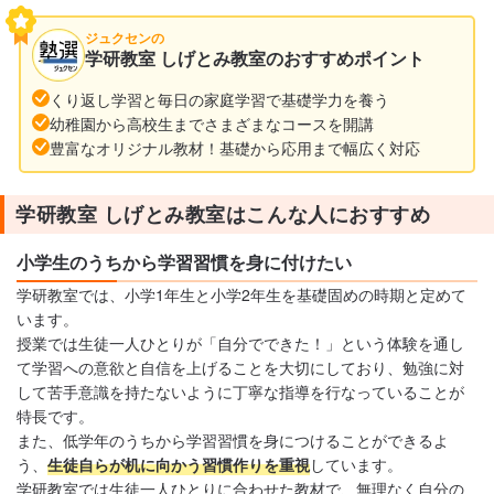
ジュクセンの
学研教室 しげとみ教室のおすすめポイント
くり返し学習と毎日の家庭学習で基礎学力を養う
幼稚園から高校生までさまざまなコースを開講
豊富なオリジナル教材！基礎から応用まで幅広く対応
学研教室 しげとみ教室はこんな人におすすめ
小学生のうちから学習習慣を身に付けたい
学研教室では、小学1年生と小学2年生を基礎固めの時期と定めて
います。
授業では生徒一人ひとりが「自分でできた！」という体験を通し
て学習への意欲と自信を上げることを大切にしており、勉強に対
して苦手意識を持たないように丁寧な指導を行なっていることが
特長です。
また、低学年のうちから学習習慣を身につけることができるよ
う、
生徒自らが机に向かう習慣作りを重視
しています。
学研教室では生徒一人ひとりに合わせた教材で、無理なく自分の