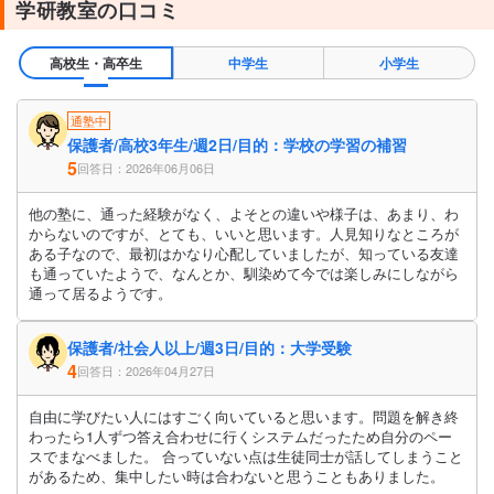
学研教室の口コミ
高校生・高卒生
中学生
小学生
通塾中
保護者/高校3年生/週2日/目的：学校の学習の補習
5
回答日：2026年06月06日
他の塾に、通った経験がなく、よそとの違いや様子は、あまり、わ
からないのですが、とても、いいと思います。人見知りなところが
ある子なので、最初はかなり心配していましたが、知っている友達
も通っていたようで、なんとか、馴染めて今では楽しみにしながら
通って居るようです。
保護者/社会人以上/週3日/目的：大学受験
4
回答日：2026年04月27日
自由に学びたい人にはすごく向いていると思います。問題を解き終
わったら1人ずつ答え合わせに行くシステムだったため自分のペー
スでまなべました。 合っていない点は生徒同士が話してしまうこと
があるため、集中したい時は合わないと思うこともありました。