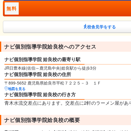
無料
校舎見学をする
ナビ個別指導学院姶良校へのアクセス
ナビ個別指導学院 姶良校の最寄り駅
JR日豊本線(佐伯～鹿児島中央)姶良駅から徒歩3分
ナビ個別指導学院 姶良校の住所
〒899-5652 鹿児島県姶良市平松７２２５－３ １Ｆ
地図を見る
ナビ個別指導学院 姶良校の行き方
青木水流交差点にあります。交差点に2軒のラーメン屋があ
ナビ個別指導学院姶良校の概要