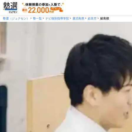
塾選（ジュクセン）
塾一覧
ナビ個別指導学院
鹿児島県
姶良市
姶良校