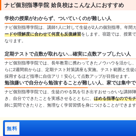
ナビ個別指導学院 姶良校はこんな人におすすめ
学校の授業がわからず、ついていくのが難しい人
ナビ個別指導学院は、講師1人に対して生徒が2人の個別指導。年間
ードや理解度に合わせて何度も反復練習
をします。宿題では、授業で
なります。
定期テストで点数が取れない…確実に点数アップしたい人
ナビ個別指導学院では、長年教育に携わってきたノウハウを活かし
らに2週間前からは、定期テスト対策講座も実施。テスト範囲と生徒
採用するほど指導に自信アリ！安心して点数アップが目指せます。
勉強嫌いで自分から勉強することが難しい人、家では集中で
ナビ個別指導学院では、生徒のやる気を引き出すおせっかいな講師
き、自分でできたことを実感させるとともに、
ほめる指導なのでモ
師に質問できたりと、無理なく学習習慣を身につけることができま
無料