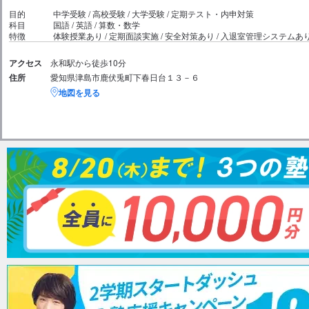
目的
中学受験 / 高校受験 / 大学受験 / 定期テスト・内申対策
科目
国語 / 英語 / 算数・数学
特徴
体験授業あり / 定期面談実施 / 安全対策あり / 入退室管理システムあ
アクセス
永和駅から徒歩10分
住所
愛知県津島市鹿伏兎町下春日台１３－６
地図を見る