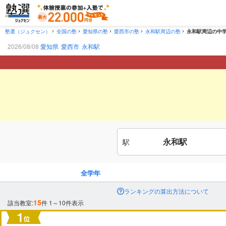
塾選（ジュクセン）
全国の塾
愛知県の塾
愛西市の塾
永和駅周辺の塾
永和駅周辺の中
2026/08/08
愛知県
愛西市
永和駅
永和駅
駅
全学年
ランキングの算出方法について
15
該当教室:
件
1～10件表示
市区町村
から探す