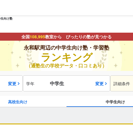
学生向け塾
全国
108,995
教室から ぴったりの塾が見つかる
永和駅周辺の中学生向け塾・学習塾
ランキング
（通塾生の学校データ・口コミあり）
中学生
変更
学年
変更
詳細条件
高校生向け
中学生向け
駅・路線
から探す