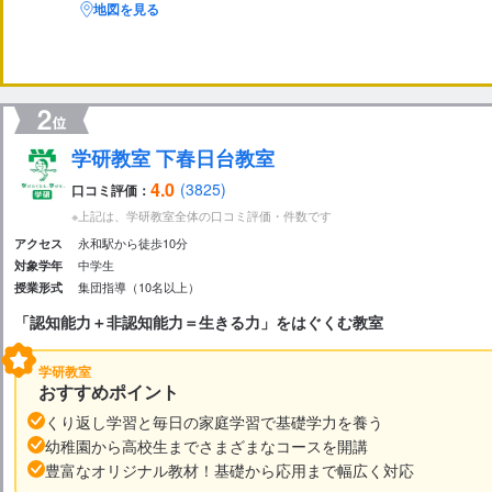
地図を見る
学研教室 下春日台教室
4.0
(3825)
口コミ評価：
※上記は、学研教室全体の口コミ評価・件数です
永和駅から徒歩10分
アクセス
中学生
対象学年
集団指導（10名以上）
授業形式
「認知能力＋非認知能力＝生きる力」をはぐくむ教室
学研教室
おすすめポイント
くり返し学習と毎日の家庭学習で基礎学力を養う
幼稚園から高校生までさまざまなコースを開講
豊富なオリジナル教材！基礎から応用まで幅広く対応