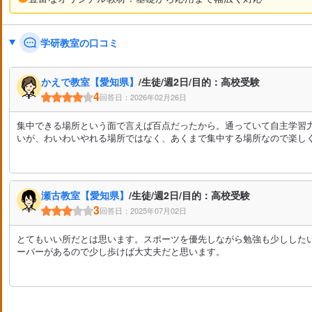
学研教室の口コミ
かえで教室【愛知県】
/生徒/週2日/目的：高校受験
4
回答日：2026年02月26日
集中できる場所という面で言えば百点だったから。通っていて自主学習
いが、わいわいやれる場所ではなく、あくまで集中する場所なので楽し
瀬古教室【愛知県】
/生徒/週2日/目的：高校受験
3
回答日：2025年07月02日
とてもいい所だとは思います。スポーツを優先しながら勉強も少しした
ーパーがあるので少し歩けば大丈夫だと思います。