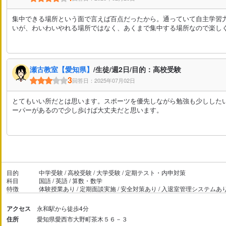
集中できる場所という面で言えば百点だったから。通っていて自主学習
いが、わいわいやれる場所ではなく、あくまで集中する場所なので楽し
瀬古教室【愛知県】
/生徒/週2日/目的：高校受験
3
回答日：2025年07月02日
とてもいい所だとは思います。スポーツを優先しながら勉強も少しした
ーパーがあるので少し歩けば大丈夫だと思います。
目的
中学受験 / 高校受験 / 大学受験 / 定期テスト・内申対策
科目
国語 / 英語 / 算数・数学
特徴
体験授業あり / 定期面談実施 / 安全対策あり / 入退室管理システムあ
アクセス
永和駅から徒歩4分
住所
愛知県愛西市大野町茶木５６－３