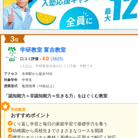
学研教室 富吉教室
4.0
(3825)
口コミ評価：
※上記は、学研教室全体の口コミ評価・件数です
永和駅から徒歩10分
アクセス
中学生
対象学年
集団指導（10名以上）
授業形式
「認知能力＋非認知能力＝生きる力」をはぐくむ教室
学研教室
おすすめポイント
くり返し学習と毎日の家庭学習で基礎学力を養う
幼稚園から高校生までさまざまなコースを開講
豊富なオリジナル教材！基礎から応用まで幅広く対応