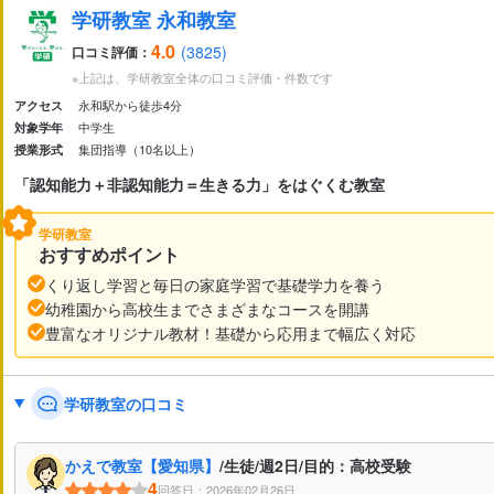
集団指導（10名以上）
グループ指導（4～10名未満）
学研教室 永和教室
家庭教師
オンライン校あり
オンライン対応あり
4.0
(3825)
口コミ評価：
北海道
青森県
岩手県
宮城県
秋田県
山形県
福島県
※上記は、学研教室全体の口コミ評価・件数です
永和駅から徒歩4分
アクセス
新潟県
富山県
石川県
福井県
山梨県
長野県
中学生
対象学年
小学校受験
中学受験
高校受験
大学受験
定期テ
集団指導（10名以上）
授業形式
茨城県
栃木県
群馬県
埼玉県
千葉県
東京都
神奈川
学校の授業理解のための補足学習
苦手科目克服
総合
「認知能力＋非認知能力＝生きる力」をはぐくむ教室
英検対策
数検対策
漢検対策
私大受験対策
岐阜県
静岡県
愛知県
三重県
学研教室
滋賀県
京都府
大阪府
兵庫県
奈良県
和歌山県
おすすめポイント
くり返し学習と毎日の家庭学習で基礎学力を養う
国語
英語
理科
社会
算数・数学
情報
鳥取県
島根県
岡山県
広島県
山口県
徳島県
香川県
幼稚園から高校生までさまざまなコースを開講
豊富なオリジナル教材！基礎から応用まで幅広く対応
福岡県
佐賀県
長崎県
熊本県
大分県
宮崎県
鹿児島
体験授業あり
自習室あり
定期面談実施
社員講師
学研教室の口コミ
返金制度あり
安全対策あり
入退室管理システムあり
質問しやすい環境
宿題チェックあり
自宅学習サポー
発達障害サポートあり
かえで教室【愛知県】
/生徒/週2日/目的：高校受験
4
回答日：2026年02月26日