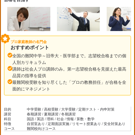
プロ家庭教師の名門会
おすすめポイント
全国の難関中学～旧帝大・医学部まで。志望校合格までの個
人別カリキュラム
講師は社会人プロ講師のみ。第一志望校合格を見据えた最高
品質の指導を提供
最難関校受験を知り尽くした「プロの教務担任」が合格を全
面的にマネジメント
目的
中学受験 / 高校受験 / 大学受験 / 定期テスト・内申対策
講習
春期講習 / 夏期講習 / 冬期講習
科目
国語 / 英語 / 理科 / 社会 / 情報 / 算数・数学
特徴
自習室あり / 定期面談実施 / リモート授業あり / 安全対策あり
コース
難関校向けコース