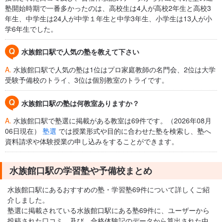
塾開始時期で一番多かったのは、高校生は4人が高校2年生と高校3
年生、中学生は24人が中学１年生と中学3年生、小学生は13人が小
学6年生でした。
水族館口駅で人気の塾を教えて下さい
A.
水族館口駅で人気の塾は1位はプロ家庭教師の名門会、2位は大学
受験予備校のトライ、3位は個別教室のトライです。
水族館口駅の塾は何教室ありますか？
A.
水族館口駅で塾選に掲載がある教室は69件です。（2026年08月
06日現在）
塾選
では授業形式や目的に合わせた塾を検索し、塾へ
資料請求や体験授業の申し込みをすることができます。
水族館口駅の学習塾や予備校まとめ
水族館口駅にあるおすすめの塾・学習塾69件について詳しくご紹
介しました。
塾選に掲載されている水族館口駅にある塾69件に、ユーザーから
投稿された口コミ、及び、合格体験記のデータから算出された中