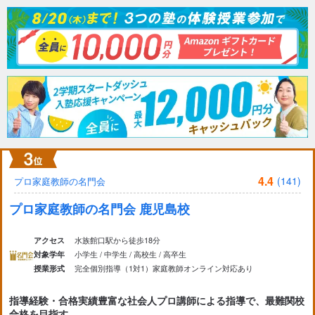
4.4
(141)
プロ家庭教師の名門会
プロ家庭教師の名門会 鹿児島校
水族館口駅から徒歩18分
アクセス
小学生 / 中学生 / 高校生 / 高卒生
対象学年
完全個別指導（1対1）
家庭教師
オンライン対応あり
授業形式
指導経験・合格実績豊富な社会人プロ講師による指導で、最難関校
合格を目指す