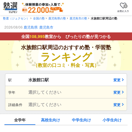
0
塾選（ジュクセン）
全国の塾
鹿児島県の塾
鹿児島市の塾
水族館口駅周辺の塾
2026/08/06
鹿児島県
鹿児島市
全国
108,995
教室から ぴったりの塾が見つかる
水族館口駅周辺のおすすめ塾・学習塾
ランキング
（教室の口コミ・料金・写真）
水族館口駅
駅
変更
選択してください
学年
変更
選択してください
詳細条件
変更
全学年
高校生向け
中学生向け
小学生向け