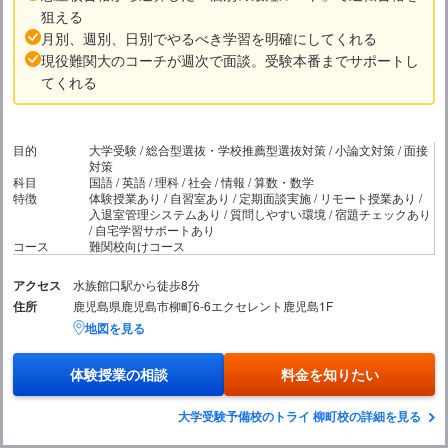
狙える
月別、週別、日別でやるべき学習を明確にしてくれる
現役難関大のコーチが週次で面談。受験本番までサポートし
てくれる
目的
大学受験 / 総合型選抜・学校推薦型選抜対策 / 小論文対策 / 面接
対策
科目
国語 / 英語 / 理科 / 社会 / 情報 / 算数・数学
特徴
体験授業あり / 自習室あり / 定期面談実施 / リモート授業あり /
入退室管理システムあり / 質問しやすい環境 / 宿題チェックあり
/ 自宅学習サポートあり
コース
難関校向けコース
アクセス
水族館口駅から徒歩8分
住所
鹿児島県鹿児島市柳町6-6エクセレント鹿児島1F
地図を見る
体験授業の相談
料金を知りたい
大学受験予備校のトライ 柳町校の詳細を見る