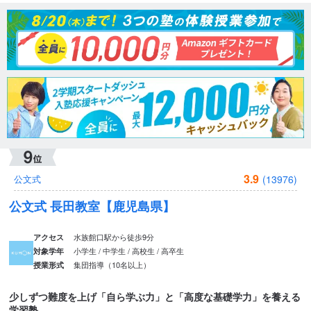
3.9
(13976)
公文式
公文式 長田教室【鹿児島県】
水族館口駅から徒歩9分
アクセス
小学生 / 中学生 / 高校生 / 高卒生
対象学年
集団指導（10名以上）
授業形式
少しずつ難度を上げ「自ら学ぶ力」と「高度な基礎学力」を養える
学習塾