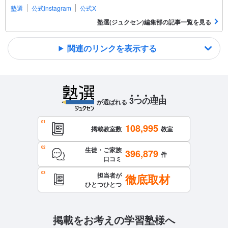
塾選
公式Instagram
公式X
塾選(ジュクセン)編集部の記事一覧を見る
関連のリンクを表示する
3
つ
の
理
由
が選ばれる
108,995
掲載教室数
教室
生徒・ご家族
396,879
件
口コミ
担当者が
徹底取材
ひとつひとつ
掲載をお考えの学習塾様へ