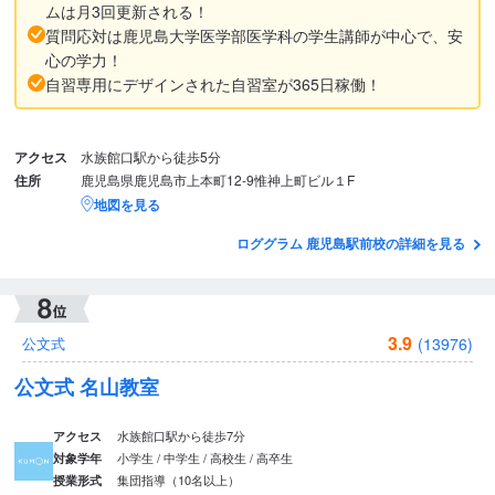
ムは月3回更新される！
質問応対は鹿児島大学医学部医学科の学生講師が中心で、安
心の学力！
自習専用にデザインされた自習室が365日稼働！
アクセス
水族館口駅から徒歩5分
住所
鹿児島県鹿児島市上本町12-9惟神上町ビル１F
地図を見る
ロググラム 鹿児島駅前校の詳細を見る
3.9
(13976)
公文式
公文式 名山教室
水族館口駅から徒歩7分
アクセス
小学生 / 中学生 / 高校生 / 高卒生
対象学年
集団指導（10名以上）
授業形式