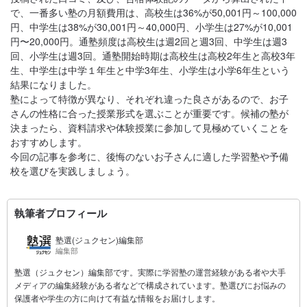
で、一番多い塾の月額費用は、高校生は36%が50,001円～100,000
円、中学生は38%が30,001円～40,000円、小学生は27%が10,001
円〜20,000円。通塾頻度は高校生は週2回と週3回、中学生は週3
回、小学生は週3回。通塾開始時期は高校生は高校2年生と高校3年
生、中学生は中学１年生と中学3年生、小学生は小学6年生という
結果になりました。
塾によって特徴が異なり、それぞれ違った良さがあるので、お子
さんの性格に合った授業形式を選ぶことが重要です。候補の塾が
決まったら、資料請求や体験授業に参加して見極めていくことを
おすすめします。
今回の記事を参考に、後悔のないお子さんに適した学習塾や予備
校を選びを実践しましょう。
執筆者プロフィール
塾選(ジュクセン)編集部
編集部
塾選（ジュクセン）編集部です。実際に学習塾の運営経験がある者や大手
メディアの編集経験がある者などで構成されています。塾選びにお悩みの
保護者や学生の方に向けて有益な情報をお届けします。