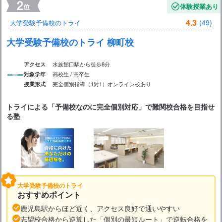
体験授業あり
4.3
(49)
大学受験予備校のトライ
大学受験予備校のトライ 柳町校
水族館口駅から徒歩8分
アクセス
高校生 / 高卒生
対象学年
完全個別指導（1対1）
オンライン校あり
授業形式
トライによる「予備校なのに完全個別対応」で難関校合格を目指せ
る塾
大学受験予備校のトライ
おすすめポイント
鹿児島駅からほど近く、アクセス良好で通いやすい
志望校合格から逆算した「個別の最短ルート」で逆転合格を