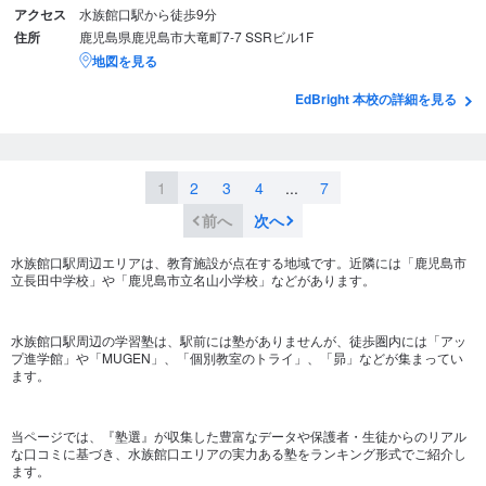
アクセス
水族館口駅から徒歩9分
住所
鹿児島県鹿児島市大竜町7-7 SSRビル1F
地図を見る
EdBright 本校の詳細を見る
1
2
3
4
...
7
前へ
次へ
水族館口駅周辺エリアは、教育施設が点在する地域です。近隣には「鹿児島市
立長田中学校」や「鹿児島市立名山小学校」などがあります。
水族館口駅周辺の学習塾は、駅前には塾がありませんが、徒歩圏内には「アッ
プ進学館」や「MUGEN」、「個別教室のトライ」、「昴」などが集まってい
ます。
当ページでは、『塾選』が収集した豊富なデータや保護者・生徒からのリアル
な口コミに基づき、水族館口エリアの実力ある塾をランキング形式でご紹介し
ます。