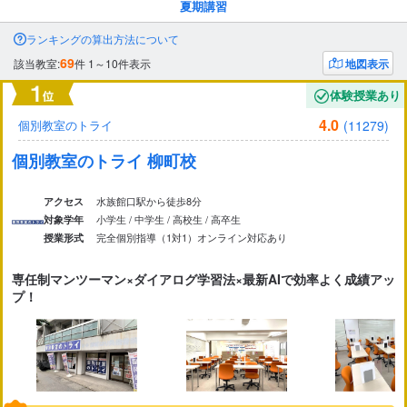
夏期講習
市区町村
から探す
ランキングの算出方法について
69
該当教室:
件
1～10件表示
地図表示
駅・路線
から探す
体験授業あり
4.0
(11279)
個別教室のトライ
個別教室のトライ 柳町校
水族館口駅から徒歩8分
アクセス
小学生 / 中学生 / 高校生 / 高卒生
対象学年
完全個別指導（1対1）
オンライン対応あり
授業形式
専任制マンツーマン×ダイアログ学習法×最新AIで効率よく成績アッ
プ！