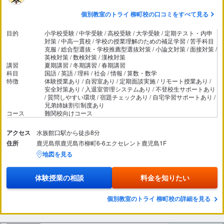
個別教室のトライ 柳町校の口コミをすべて見る
目的
小学校受験 / 中学受験 / 高校受験 / 大学受験 / 定期テスト・内申
対策 / 中高一貫校 / 学校の授業理解のための補足学習 / 苦手科目
克服 / 総合型選抜・学校推薦型選抜対策 / 小論文対策 / 面接対策 /
英検対策 / 数検対策 / 漢検対策
講習
夏期講習 / 冬期講習 / 春期講習
科目
国語 / 英語 / 理科 / 社会 / 情報 / 算数・数学
特徴
体験授業あり / 自習室あり / 定期面談実施 / リモート授業あり /
安全対策あり / 入退室管理システムあり / 不登校生サポートあり
/ 質問しやすい環境 / 宿題チェックあり / 自宅学習サポートあり /
兄弟姉妹割引制度あり
コース
難関校向けコース
アクセス
水族館口駅から徒歩8分
住所
鹿児島県鹿児島市柳町6-6エクセレント鹿児島1F
地図を見る
体験授業の相談
料金を知りたい
個別教室のトライ 柳町校の詳細を見る