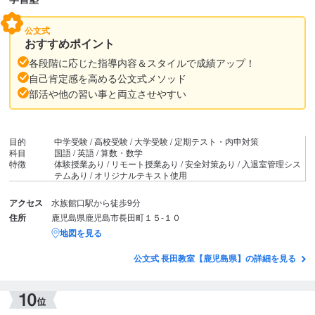
公文式
おすすめポイント
各段階に応じた指導内容＆スタイルで成績アップ！
自己肯定感を高める公文式メソッド
部活や他の習い事と両立させやすい
目的
中学受験 / 高校受験 / 大学受験 / 定期テスト・内申対策
科目
国語 / 英語 / 算数・数学
特徴
体験授業あり / リモート授業あり / 安全対策あり / 入退室管理シス
テムあり / オリジナルテキスト使用
アクセス
水族館口駅から徒歩9分
住所
鹿児島県鹿児島市長田町１５‐１０
地図を見る
公文式 長田教室【鹿児島県】の詳細を見る