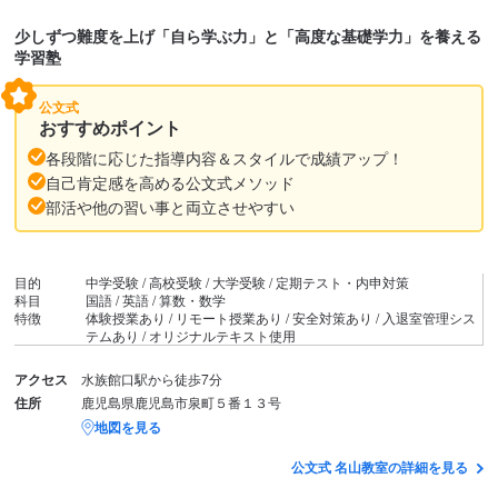
少しずつ難度を上げ「自ら学ぶ力」と「高度な基礎学力」を養える
学習塾
公文式
おすすめポイント
各段階に応じた指導内容＆スタイルで成績アップ！
自己肯定感を高める公文式メソッド
部活や他の習い事と両立させやすい
目的
中学受験 / 高校受験 / 大学受験 / 定期テスト・内申対策
科目
国語 / 英語 / 算数・数学
特徴
体験授業あり / リモート授業あり / 安全対策あり / 入退室管理シス
テムあり / オリジナルテキスト使用
アクセス
水族館口駅から徒歩7分
住所
鹿児島県鹿児島市泉町５番１３号
地図を見る
公文式 名山教室の詳細を見る