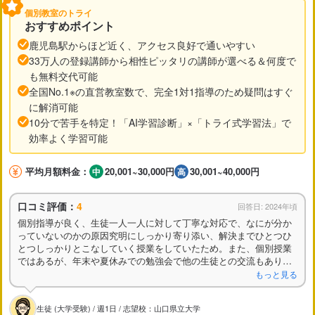
個別教室のトライ
おすすめポイント
鹿児島駅からほど近く、アクセス良好で通いやすい
33万人の登録講師から相性ピッタリの講師が選べる＆何度で
も無料交代可能
全国No.1※の直営教室数で、完全1対1指導のため疑問はすぐ
に解消可能
10分で苦手を特定！「AI学習診断」×「トライ式学習法」で
効率よく学習可能
平均月額料金：
20,001~30,000円
30,001~40,000円
口コミ評価：
4
回答日: 2024年頃
個別指導が良く、生徒一人一人に対して丁寧な対応で、なにが分か
っていないのかの原因究明にしっかり寄り添い、解決までひとつひ
とつしっかりとこなしていく授業をしていたため。また、個別授業
ではあるが、年末や夏休みでの勉強会で他の生徒との交流もあり、
生徒自身が行きたくなるような環境を作っているため。
もっと見る
生徒 (大学受験) / 週1日 / 志望校：山口県立大学