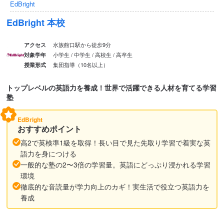
EdBright
EdBright 本校
水族館口駅から徒歩9分
アクセス
小学生 / 中学生 / 高校生 / 高卒生
対象学年
集団指導（10名以上）
授業形式
トップレベルの英語力を養成！世界で活躍できる人材を育てる学習
塾
EdBright
おすすめポイント
高2で英検準1級を取得！長い目で見た先取り学習で着実な英
語力を身につける
一般的な塾の2〜3倍の学習量。英語にどっぷり浸かれる学習
環境
徹底的な音読量が学力向上のカギ！実生活で役立つ英語力を
養成