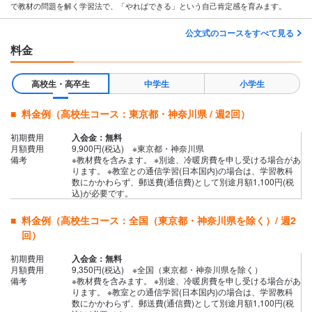
で教材の問題を解く学習法で、「やればできる」という自己肯定感を育みます。
公文式のコースをすべて見る
料金
高校生・高卒生
中学生
小学生
料金例（高校生コース：東京都・神奈川県 / 週2回）
初期費用
入会金：無料
月額費用
9,900円(税込) ※東京都・神奈川県
備考
※教材費を含みます。 ※別途、冷暖房費を申し受ける場合があ
ります。 ※教室との通信学習(日本国内)の場合は、学習教科
数にかかわらず、郵送費(通信費)として別途月額1,100円(税
込)が必要です。
料金例（高校生コース：全国（東京都・神奈川県を除く）/ 週2
回）
初期費用
入会金：無料
月額費用
9,350円(税込) ※全国（東京都・神奈川県を除く）
備考
※教材費を含みます。 ※別途、冷暖房費を申し受ける場合があ
ります。 ※教室との通信学習(日本国内)の場合は、学習教科
数にかかわらず、郵送費(通信費)として別途月額1,100円(税