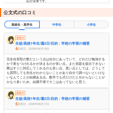
込)が必要です。
公文式の口コミ
高校生・高卒生
中学生
小学生
通塾中
生徒/高校1年生/週2日/目的：学校の学習の補習
4
回答日：2026年06月19日
完全自習型の塾だという点は自分にあっていて、どれだけ勉強する
かで差をつけれるかが決まるのが良い点。また宿題を提出できない
際はすぐに対応してくれるのも良い点。悪い点としては、どうして
も質問しても先生がわからないことがあり自分で調べないといけな
いなんてことが結構ある点。数学でも式だけだと分からないことが
かなり多いため、結構不便でそこはあってないと思う。
通塾中
生徒/高校1年生/週2日/目的：学校の学習の補習
5
回答日：2026年06月11日