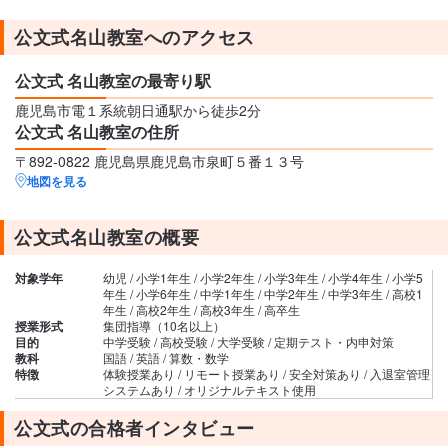
公文式名山教室へのアクセス
公文式 名山教室の最寄り駅
鹿児島市電１系統朝日通駅から徒歩2分
公文式 名山教室の住所
〒892-0822 鹿児島県鹿児島市泉町５番１３号
地図を見る
公文式名山教室の概要
対象学年
幼児 / 小学1年生 / 小学2年生 / 小学3年生 / 小学4年生 / 小学5
年生 / 小学6年生 / 中学1年生 / 中学2年生 / 中学3年生 / 高校1
年生 / 高校2年生 / 高校3年生 / 高卒生
授業形式
集団指導（10名以上）
目的
中学受験 / 高校受験 / 大学受験 / 定期テスト・内申対策
教科
国語 / 英語 / 算数・数学
特徴
体験授業あり / リモート授業あり / 安全対策あり / 入退室管理
システムあり / オリジナルテキスト使用
公文式の合格者インタビュー