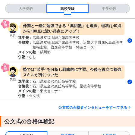
大学受験
高校受験
中学受験
仲間と一緒に勉強できる「集団塾」を選択。理科は40点
から100点に近い得点にアップ！
男性
進学先：
広島県立福山誠之館高等学校
合格校：
広島県立福山誠之館高等学校、近畿大学附属広島高等学
校福山校、盈進高等学校（特進コース）
メインの塾：
鷗州塾
併塾：
なし
塾では“苦手”を分析し戦略的に学習。今後も役立つ勉強
スキルが身についた
男性
進学先：
石川県立金沢泉丘高等学校
合格校：
石川県立金沢泉丘高等学校、星稜高等学校
メインの塾：
東大セミナー
併塾：
公文式
公文式の合格者インタビューをすべて見る
公文式の合格体験記