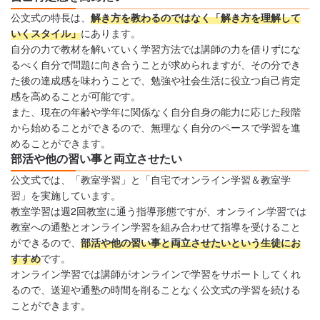
公文式の特長は、
解き方を教わるのではなく「解き方を理解して
いくスタイル」
にあります。
自分の力で教材を解いていく学習方法では講師の力を借りずにな
るべく自分で問題に向き合うことが求められますが、その分でき
た後の達成感を味わうことで、勉強や社会生活に役立つ自己肯定
感を高めることが可能です。
また、現在の年齢や学年に関係なく自分自身の能力に応じた段階
から始めることができるので、無理なく自分のペースで学習を進
めることができます。
部活や他の習い事と両立させたい
公文式では、「教室学習」と「自宅でオンライン学習＆教室学
習」を実施しています。
教室学習は週2回教室に通う指導形態ですが、オンライン学習では
教室への通塾とオンライン学習を組み合わせて指導を受けること
ができるので、
部活や他の習い事と両立させたいという生徒にお
すすめ
です。
オンライン学習では講師がオンラインで学習をサポートしてくれ
るので、送迎や通塾の時間を削ることなく公文式の学習を続ける
ことができます。