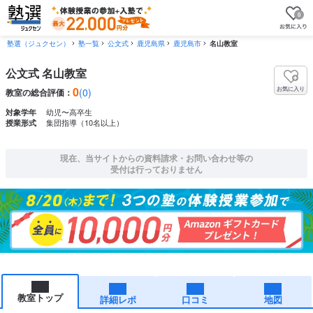
0
塾選（ジュクセン）
塾一覧
公文式
鹿児島県
鹿児島市
名山教室
公文式 名山教室
0
お気に入り
(0)
教室の総合評価：
幼児〜高卒生
対象学年
集団指導（10名以上）
授業形式
現在、当サイトからの資料請求・お問い合わせ等の
受付は行っておりません
教室トップ
詳細レポ
口コミ
地図