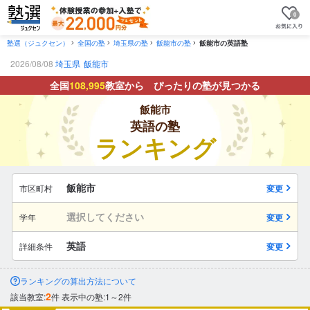
0
塾選（ジュクセン）
全国の塾
埼玉県の塾
飯能市の塾
飯能市の英語塾
2026/08/08
埼玉県
飯能市
全国
108,995
教室から ぴったりの塾が見つかる
飯能市
英語の塾
ランキング
飯能市
市区町村
変更
選択してください
学年
変更
英語
詳細条件
変更
ランキングの算出方法について
2
該当教室:
件
表示中の塾:1～2件