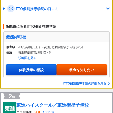
ITTO個別指導学院の口コミ
飯能市にあるITTO個別指導学院
飯能緑町校
最寄駅
JR八高線(八王子～高麗川)東飯能駅から徒歩8分
住所
埼玉県飯能市緑町12－6
地図を見る
体験授業の相談
料金を知りたい
ITTO個別指導学院の詳細を見る
東進ハイスクール／東進衛星予備校
3.9
(13343)
口コミ評価：