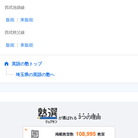
西武池袋線
飯能
東飯能
|
西武秩父線
飯能
東飯能
|
英語の塾トップ
埼玉県の英語の塾へ
3
つ
の
理
由
が選ばれる
108,995
掲載教室数
教室