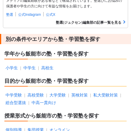
メディアの編集経験がある者などで構成されています。塾選びにお悩みの
保護者や学生の方に向けて有益な情報をお届けします。
塾選
公式Instagram
公式X
塾選(ジュクセン)編集部の記事一覧を見る
別の条件やエリアから塾・学習塾を探す
学年から飯能市の塾・学習塾を探す
小学生
中学生
高校生
|
|
目的から飯能市の塾・学習塾を探す
中学受験
高校受験
大学受験
英検対策
私大受験対策
|
|
|
|
|
総合型選抜
中高一貫向け
|
授業形式から飯能市の塾・学習塾を探す
個別指導
集団授業
オンライン
|
|