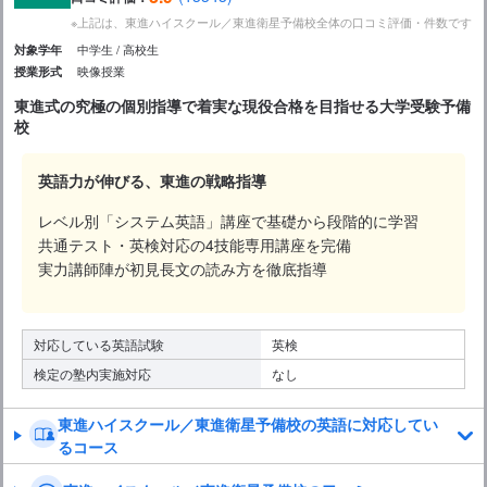
※上記は、東進ハイスクール／東進衛星予備校全体の口コミ評価・件数です
中学生
高校生
対象学年
映像授業
授業形式
東進式の究極の個別指導で着実な現役合格を目指せる大学受験予備
校
英語力が伸びる、東進の戦略指導
レベル別「システム英語」講座で基礎から段階的に学習
共通テスト・英検対応の4技能専用講座を完備
実力講師陣が初見長文の読み方を徹底指導
対応している英語試験
英検
検定の塾内実施対応
なし
東進ハイスクール／東進衛星予備校の英語に対応してい
るコース