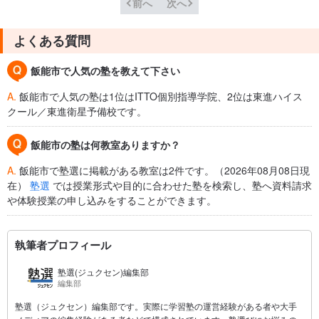
前へ
次へ
よくある質問
飯能市で人気の塾を教えて下さい
A.
飯能市で人気の塾は1位はITTO個別指導学院、2位は東進ハイス
クール／東進衛星予備校です。
飯能市の塾は何教室ありますか？
A.
飯能市で塾選に掲載がある教室は2件です。（2026年08月08日現
在）
塾選
では授業形式や目的に合わせた塾を検索し、塾へ資料請求
や体験授業の申し込みをすることができます。
執筆者プロフィール
塾選(ジュクセン)編集部
編集部
塾選（ジュクセン）編集部です。実際に学習塾の運営経験がある者や大手