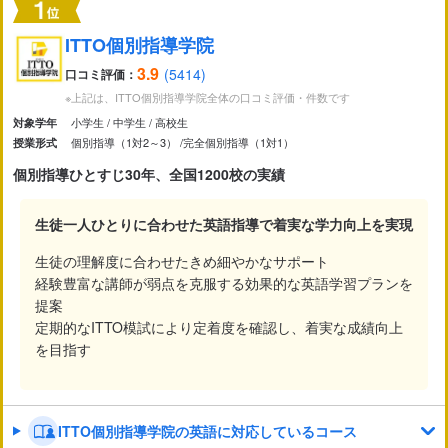
市区町村
から探す
ITTO個別指導学院
3.9
(5414)
口コミ評価：
駅・路線
※上記は、ITTO個別指導学院全体の口コミ評価・件数です
から探す
小学生
中学生
高校生
対象学年
個別指導（1対2～3）
完全個別指導（1対1）
授業形式
個別指導ひとすじ30年、全国1200校の実績
生徒一人ひとりに合わせた英語指導で着実な学力向上を実現
生徒の理解度に合わせたきめ細やかなサポート
経験豊富な講師が弱点を克服する効果的な英語学習プランを
提案
定期的なITTO模試により定着度を確認し、着実な成績向上
を目指す
ITTO個別指導学院の英語に対応しているコース