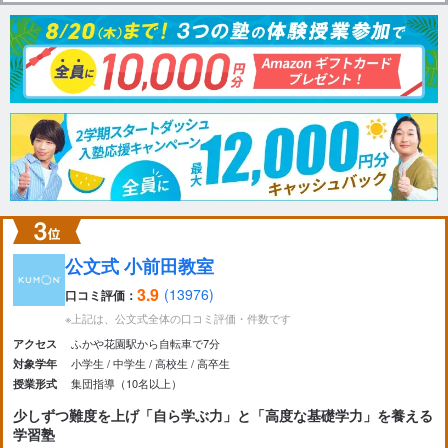
公文式 小前田教室
3.9
(13976)
口コミ評価：
※上記は、公文式全体の口コミ評価・件数です
ふかや花園駅から自転車で7分
アクセス
小学生
中学生
高校生
高卒生
対象学年
集団指導（10名以上）
授業形式
少しずつ難度を上げ「自ら学ぶ力」と「高度な基礎学力」を養える
学習塾