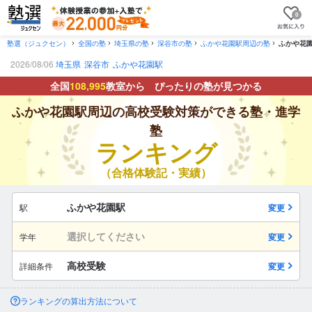
0
塾選（ジュクセン）
全国の塾
埼玉県の塾
深谷市の塾
ふかや花園駅周辺の塾
ふかや花
2026/08/06
埼玉県
深谷市
ふかや花園駅
全国
108,995
教室から ぴったりの塾が見つかる
ふかや花園駅周辺の高校受験対策ができる塾・進学
塾
ランキング
（合格体験記・実績）
ふかや花園駅
駅
変更
選択してください
学年
変更
高校受験
詳細条件
変更
ランキングの算出方法について