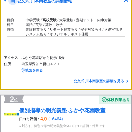
公文式 川本南教室の詳細情報
目的
中学受験 /
高校受験
/ 大学受験 / 定期テスト・内申対策
科目
国語 / 英語 / 算数・数学
特徴
体験授業あり / リモート授業あり / 安全対策あり / 入退室管理
システムあり / オリジナルテキスト使用
アクセス
ふかや花園駅から徒歩18分
住所
埼玉県深谷市畠山４３１
地図を見る
公文式 川本南教室の詳細を見る
体験授業あり
個別指導の明光義塾 ふかや花園教室
4.0
(16464)
口コミ評価：
※上記は、個別指導の明光義塾全体の口コミ評価・件数です