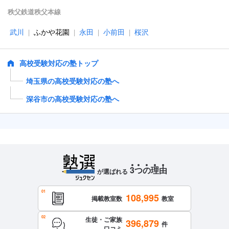
秩父鉄道秩父本線
武川
ふかや花園
永田
小前田
桜沢
|
|
|
|
高校受験対応の塾トップ
埼玉県の高校受験対応の塾へ
深谷市の高校受験対応の塾へ
3
つ
の
理
由
が選ばれる
108,995
掲載教室数
教室
生徒・ご家族
396,879
件
口コミ