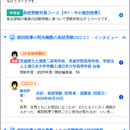
を行うコースです。
高校受験対策コース【中1－中3/個別指導】
中学生
各志望校の最新の試験情報に基づいて受験対策を行うコースです。
個別指導の明光義塾の高校受験の口コミ・インタビュー
合格体験記
茨城県立土浦第二高等学校、常総学院高等学校、学校法
人土浦日本大学学園土浦日本大学高等学校 合格
受験年度：2023年度 / 開始偏差値：55
口コミ
総合評
目的：高校受験 /回答者：保護者 /回答日：
価：
2024年06月24日
5
長男、次男ともにお世話になったが、2人ともとにかく成績が
上がった。個別指導で教科ごとに担当が変わるが、いい先生
で教え方が上手な先生ばかりなのでおすすめできる。特に英
語は塾長に教えていただくのがおすすめです。