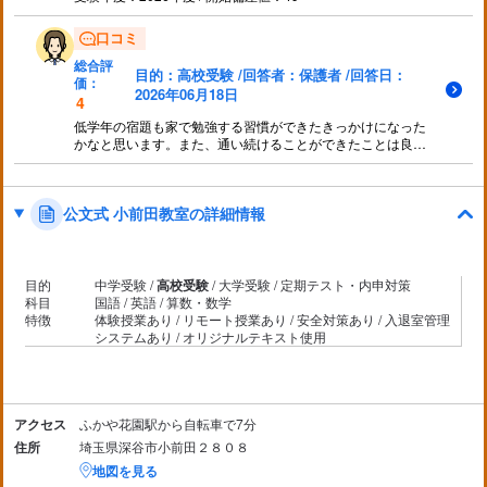
口コミ
総合評
目的：高校受験 /回答者：保護者 /回答日：
価：
2026年06月18日
4
低学年の宿題も家で勉強する習慣ができたきっかけになった
かなと思います。また、通い続けることができたことは良か
ったと思います。ただ、中学校ぐらいで転塾も考えてよかっ
たと思います。同じ中学の生徒しかいないので自分の立ち位
置がわかりにくいと思いました。
公文式 小前田教室の詳細情報
目的
中学受験 /
高校受験
/ 大学受験 / 定期テスト・内申対策
科目
国語 / 英語 / 算数・数学
特徴
体験授業あり / リモート授業あり / 安全対策あり / 入退室管理
システムあり / オリジナルテキスト使用
アクセス
ふかや花園駅から自転車で7分
住所
埼玉県深谷市小前田２８０８
地図を見る