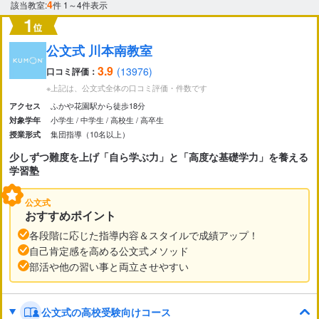
4
該当教室:
件
1～4件表示
市区町村
から探す
公文式 川本南教室
3.9
(13976)
口コミ評価：
駅・路線
※上記は、公文式全体の口コミ評価・件数です
から探す
ふかや花園駅から徒歩18分
アクセス
小学生
中学生
高校生
高卒生
対象学年
集団指導（10名以上）
授業形式
少しずつ難度を上げ「自ら学ぶ力」と「高度な基礎学力」を養える
学習塾
公文式
おすすめポイント
各段階に応じた指導内容＆スタイルで成績アップ！
自己肯定感を高める公文式メソッド
部活や他の習い事と両立させやすい
公文式の高校受験向けコース