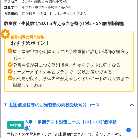
ふかや花園駅から自転車で9分
アクセス
小学生
中学生
高校生
高卒生
対象学年
個別指導（1対2～3）
オンライン対応あり
授業形式
教室数・生徒数でNO.1 ※考える力を養う1対2～3の個別指導塾
個別指導の明光義塾
おすすめポイント
埼玉県深谷市や近隣エリアの学校事情に詳しい講師が徹底サ
ポート
学習習慣が身につく個別指導。だからテストに強くなる
オーダーメイドの学習プランで、受験対策ができる
面倒見が良く、学習内容が定着しやすいノートの取り方まで
指導してくれる
個別指導の明光義塾の高校受験向けコース
内申・定期テスト対策コース【中1－中3/個別指
中学生
導】
学校ごとの学習進度・テストの出題傾向に合わせて、定期テスト対策