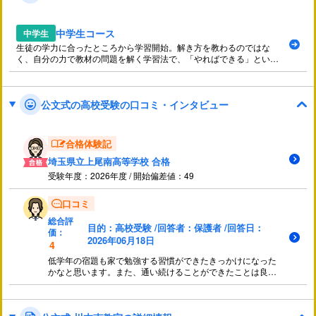
中学生コース
中学生
生徒の学力に合ったところから学習開始。解き方を教わるのではな
く、自分の力で教材の問題を解く学習法で、「やればできる」という
自己肯定感を育みます。
公文式の高校受験の口コミ・インタビュー
合格体験記
埼玉県立上尾南高等学校 合格
受験年度：2026年度 / 開始偏差値：49
口コミ
総合評
目的：高校受験 /回答者：保護者 /回答日：
価：
2026年06月18日
4
低学年の宿題も家で勉強する習慣ができたきっかけになった
かなと思います。また、通い続けることができたことは良か
ったと思います。ただ、中学校ぐらいで転塾も考えてよかっ
たと思います。同じ中学の生徒しかいないので自分の立ち位
置がわかりにくいと思いました。