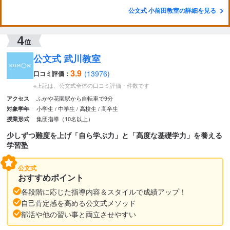
公文式 小前田教室の詳細を見る
公文式 武川教室
3.9
(13976)
口コミ評価：
※上記は、公文式全体の口コミ評価・件数です
ふかや花園駅から自転車で9分
アクセス
小学生
中学生
高校生
高卒生
対象学年
集団指導（10名以上）
授業形式
少しずつ難度を上げ「自ら学ぶ力」と「高度な基礎学力」を養える
学習塾
公文式
おすすめポイント
各段階に応じた指導内容＆スタイルで成績アップ！
自己肯定感を高める公文式メソッド
部活や他の習い事と両立させやすい