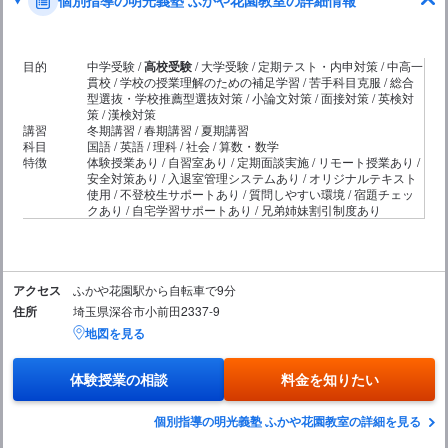
個別指導の明光義塾 ふかや花園教室の詳細情報
目的
中学受験 /
高校受験
/ 大学受験 / 定期テスト・内申対策 / 中高一
貫校 / 学校の授業理解のための補足学習 / 苦手科目克服 / 総合
型選抜・学校推薦型選抜対策 / 小論文対策 / 面接対策 / 英検対
策 / 漢検対策
講習
冬期講習 / 春期講習 / 夏期講習
科目
国語 / 英語 / 理科 / 社会 / 算数・数学
特徴
体験授業あり / 自習室あり / 定期面談実施 / リモート授業あり /
安全対策あり / 入退室管理システムあり / オリジナルテキスト
使用 / 不登校生サポートあり / 質問しやすい環境 / 宿題チェッ
クあり / 自宅学習サポートあり / 兄弟姉妹割引制度あり
アクセス
ふかや花園駅から自転車で9分
住所
埼玉県深谷市小前田2337-9
地図を見る
体験授業の相談
料金を知りたい
個別指導の明光義塾 ふかや花園教室の詳細を見る