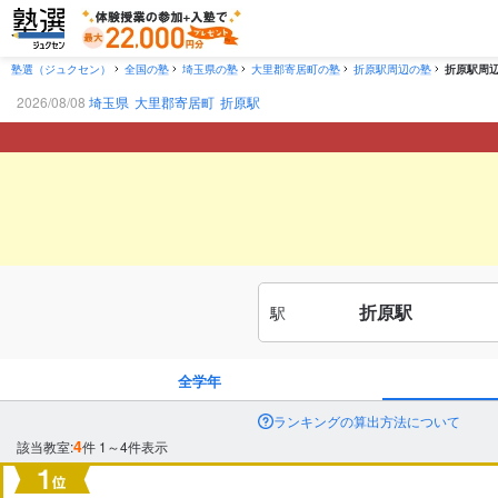
塾選（ジュクセン）
全国の塾
埼玉県の塾
大里郡寄居町の塾
折原駅周辺の塾
折原駅周
2026/08/08
埼玉県
大里郡寄居町
折原駅
折原駅
駅
全学年
ランキングの算出方法について
4
該当教室:
件
1～4件表示
市区町村
から探す