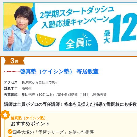
啓真塾（ケイシン塾） 寄居教室
折原駅から自転車で9分
アクセス
高校生
対象学年
集団指導（10名以上）
完全個別指導（1対1）
映像授業
授業形式
講師は全員がプロの専任講師！将来も見据えた指導で難関校にも多数
啓真塾（ケイシン塾）
おすすめポイント
四谷大塚の「予習シリーズ」を使った指導