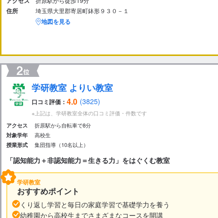
アクセス
折原駅から徒歩19分
住所
埼玉県大里郡寄居町鉢形９３０－１
地図を見る
学研教室 よりい教室
4.0
(3825)
口コミ評価：
※上記は、学研教室全体の口コミ評価・件数です
折原駅から自転車で8分
アクセス
高校生
対象学年
集団指導（10名以上）
授業形式
「認知能力＋非認知能力＝生きる力」をはぐくむ教室
学研教室
おすすめポイント
くり返し学習と毎日の家庭学習で基礎学力を養う
幼稚園から高校生までさまざまなコースを開講