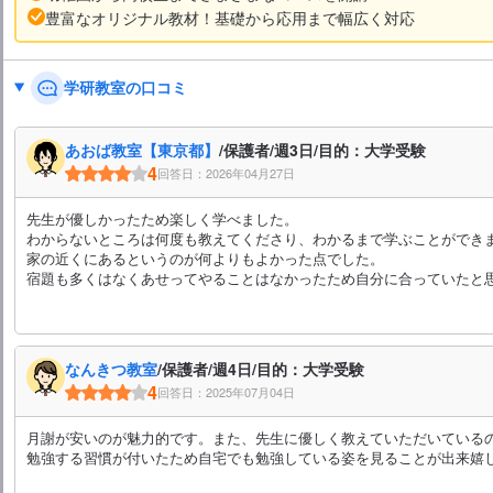
豊富なオリジナル教材！基礎から応用まで幅広く対応
学研教室の口コミ
あおば教室【東京都】
/保護者/週3日/目的：大学受験
4
回答日：2026年04月27日
先生が優しかったため楽しく学べました。
わからないところは何度も教えてくださり、わかるまで学ぶことができ
家の近くにあるというのが何よりもよかった点でした。
宿題も多くはなくあせってやることはなかったため自分に合っていたと
なんきつ教室
/保護者/週4日/目的：大学受験
4
回答日：2025年07月04日
月謝が安いのが魅力的です。また、先生に優しく教えていただいている
勉強する習慣が付いたため自宅でも勉強している姿を見ることが出来嬉