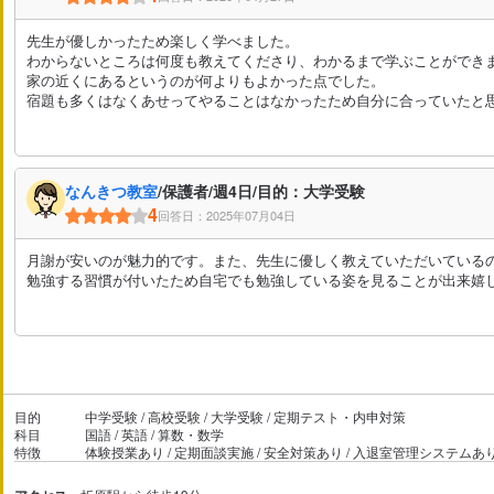
先生が優しかったため楽しく学べました。
わからないところは何度も教えてくださり、わかるまで学ぶことができ
家の近くにあるというのが何よりもよかった点でした。
宿題も多くはなくあせってやることはなかったため自分に合っていたと
なんきつ教室
/保護者/週4日/目的：大学受験
4
回答日：2025年07月04日
月謝が安いのが魅力的です。また、先生に優しく教えていただいている
勉強する習慣が付いたため自宅でも勉強している姿を見ることが出来嬉
目的
中学受験 / 高校受験 / 大学受験 / 定期テスト・内申対策
科目
国語 / 英語 / 算数・数学
特徴
体験授業あり / 定期面談実施 / 安全対策あり / 入退室管理システムあ