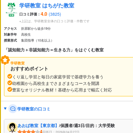
集団指導（10名以上）
グループ指導（4～10名未満）
学研教室 はちがた教室
家庭教師
オンライン校あり
オンライン対応あり
4.0
(3825)
口コミ評価：
北海道
青森県
岩手県
宮城県
秋田県
山形県
福島県
※上記は、学研教室全体の口コミ評価・件数です
折原駅から徒歩19分
アクセス
新潟県
富山県
石川県
福井県
山梨県
長野県
高校生
対象学年
小学校受験
中学受験
高校受験
大学受験
定期テ
集団指導（10名以上）
授業形式
茨城県
栃木県
群馬県
埼玉県
千葉県
東京都
神奈川
学校の授業理解のための補足学習
苦手科目克服
総合
「認知能力＋非認知能力＝生きる力」をはぐくむ教室
英検対策
数検対策
漢検対策
私大受験対策
岐阜県
静岡県
愛知県
三重県
学研教室
滋賀県
京都府
大阪府
兵庫県
奈良県
和歌山県
おすすめポイント
くり返し学習と毎日の家庭学習で基礎学力を養う
国語
英語
理科
社会
算数・数学
情報
鳥取県
島根県
岡山県
広島県
山口県
徳島県
香川県
幼稚園から高校生までさまざまなコースを開講
豊富なオリジナル教材！基礎から応用まで幅広く対応
福岡県
佐賀県
長崎県
熊本県
大分県
宮崎県
鹿児島
体験授業あり
自習室あり
定期面談実施
社員講師
学研教室の口コミ
返金制度あり
安全対策あり
入退室管理システムあり
質問しやすい環境
宿題チェックあり
自宅学習サポー
発達障害サポートあり
あおば教室【東京都】
/保護者/週3日/目的：大学受験
4
回答日：2026年04月27日