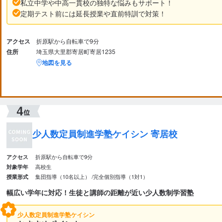
私立中学や中高一貫校の独特な悩みもサポート！
定期テスト前には延長授業や直前特訓で対策！
アクセス
折原駅から自転車で9分
住所
埼玉県大里郡寄居町寄居1235
地図を見る
少人数定員制進学塾ケイシン 寄居校
折原駅から自転車で9分
アクセス
高校生
対象学年
集団指導（10名以上）
完全個別指導（1対1）
授業形式
幅広い学年に対応！生徒と講師の距離が近い少人数制学習塾
少人数定員制進学塾ケイシン