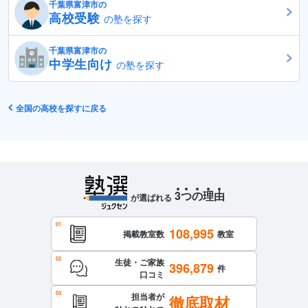
千葉県富津市の
高校受験
の塾を探す
千葉県富津市の
中学生向け
の塾を探す
全国の高校を探すに戻る
3
つ
の
理
由
が選ばれる
108,995
掲載教室数
教室
生徒・ご家族
396,879
件
口コミ
担当者が
徹底取材