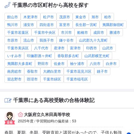
千葉県の市区町村から高校を探す
館山市
木更津市
松戸市
茂原市
東金市
旭市
柏市
鴨川市
浦安市
四街道市
富里市
長生郡一宮町
夷隅郡御宿町
千葉市若葉区
千葉市中央区
市川市
船橋市
成田市
勝浦市
市原市
流山市
我孫子市
鎌ケ谷市
山武郡九十九里町
千葉市美浜区
八千代市
君津市
富津市
印西市
山武市
いすみ市
印旛郡酒々井町
香取郡多古町
山武郡横芝光町
夷隅郡大多喜町
野田市
佐倉市
袖ケ浦市
八街市
白井市
南房総市
香取市
大網白里市
千葉市花見川区
銚子市
習志野市
匝瑳市
千葉市緑区
千葉市稲毛区
千葉県にある高校受験の合格体験記
大阪府立久米田高等学校
2025年度 / 学習開始時の偏差値：53
春期、夏期、冬期、受験直前と講習があったので、子供も勉強