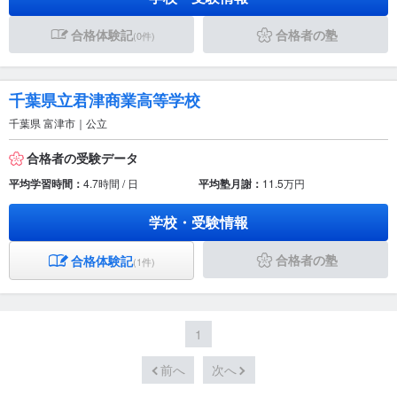
合格体験記
合格者の塾
(0件)
千葉県立君津商業高等学校
千葉県 富津市｜公立
合格者の受験データ
平均学習時間：
4.7時間 / 日
平均塾月謝：
11.5万円
学校・受験情報
合格者の塾
合格体験記
(1件)
1
前へ
次へ