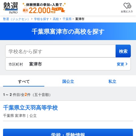
0
塾選（ジュクセン）
学校を探す
高校
千葉県
富津市
千葉県富津市の高校を探す
検索
富津市
市区町村
変更
すべて
国公立
私立
市区町村
2
1～ 2
件目/全
件（五十音順）
から探す
千葉県立天羽高等学校
千葉県 富津市｜公立
駅・路線
から探す
学校・受験情報