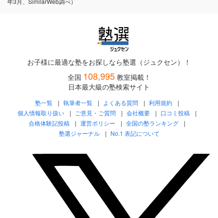
年3月、SimilarWeb調べ）
お子様に最適な塾をお探しなら塾選（ジュクセン）！
108,995
全国
教室掲載！
日本最大級の塾検索サイト
塾一覧
執筆者一覧
よくある質問
利用規約
個人情報取り扱い
ご意見・ご質問
会社概要
口コミ投稿
合格体験記投稿
運営ポリシー
全国の塾ランキング
塾選ジャーナル
No.1 表記について