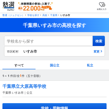
0
塾選（ジュクセン）
学校を探す
高校
千葉県
いすみ市
千葉県いすみ市の高校を探す
検索
いすみ市
市区町村
変更
すべて
国公立
私立
市区町村
1
1～ 1
件目/全
件（五十音順）
から探す
千葉県立大原高等学校
千葉県 いすみ市｜公立
駅・路線
から探す
学校・受験情報