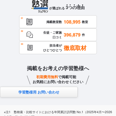
3
つ
の
理
由
が選ばれる
108,995
掲載教室数
教室
生徒・ご家族
396,879
件
口コミ
担当者が
徹底取材
ひとつひとつ
掲載をお考えの学習塾様へ
初期費用無料
で掲載可能
お気軽にお問い合わせください
学習塾様用 お問い合わせ
※注1 塾検索・比較サイトにおける年間累計訪問数 No.1（2025年4月〜2026