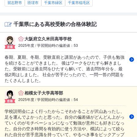
習志野市
匝瑳市
千葉市緑区
千葉市稲毛区
千葉県にある高校受験の合格体験記
大阪府立久米田高等学校
2025年度 / 学習開始時の偏差値：53
春期、夏期、冬期、受験直前と講習があったので、子供も勉強
を続けることができました。 後はワークをひたすら解きまし
た。受験前には過去問をひたすら解いて、過去問5年分を、最
低2周はしました。 社会が苦手だったので、一問一答の問題を
たくさんしました。
相模女子大学高等部
2025年度 / 学習開始時の偏差値：54
学校説明会によく行ったからこそわかることが沢山あったし、
足を運んでよかったと思った。自分の偏差値がどんどん上がっ
ていくのがモチベーションになって勉強が意外にも好きになっ
た。自分の空き時間を有効的に使う方法や、模試によって絞ら
れた自分が苦手意識を持っていて、やるべき事をピックアップ