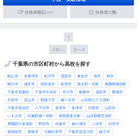
合格体験記
合格者の塾
(0件)
1
前へ
次へ
千葉県の市区町村から高校を探す
館山市
木更津市
松戸市
茂原市
東金市
旭市
柏市
鴨川市
浦安市
四街道市
富里市
長生郡一宮町
夷隅郡御宿町
千葉市若葉区
千葉市中央区
市川市
船橋市
成田市
勝浦市
市原市
流山市
我孫子市
鎌ケ谷市
山武郡九十九里町
千葉市美浜区
八千代市
君津市
富津市
印西市
山武市
いすみ市
印旛郡酒々井町
香取郡多古町
山武郡横芝光町
夷隅郡大多喜町
野田市
佐倉市
袖ケ浦市
八街市
白井市
南房総市
香取市
大網白里市
千葉市花見川区
銚子市