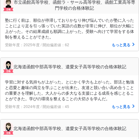
市立函館高等学校、函館ラ・サール高等学校、函館工業高等専
門学校の合格体験記
塾に行く前は、順位が停滞しておりかなり伸び悩んでいたが塾に入った
ことにより足を引っ張っていた英語の点数が非常に伸び、順位が大幅に
上がった。その結果成績も順調に上がった。受験へ向けて学習をする体
制を整えることができた。
受験年度：2025年度 / 開始偏差値：62
もっと見る
北海道函館中部高等学校、遺愛女子高等学校の合格体験記
学習に対する気持ちが上がった。とにかく学力も上がった。部活と勉強
と恋愛と趣味の両立を学ぶことが出来た。友達と競い合い高め合うこと
の重要さを理解した。大人からの多大なる支援による成長を感じとるこ
とができた。学びの環境を整えることの大切さを学んだ。
受験年度：2024年度 / 開始偏差値：45
もっと見る
北海道函館中部高等学校、遺愛女子高等学校の合格体験記