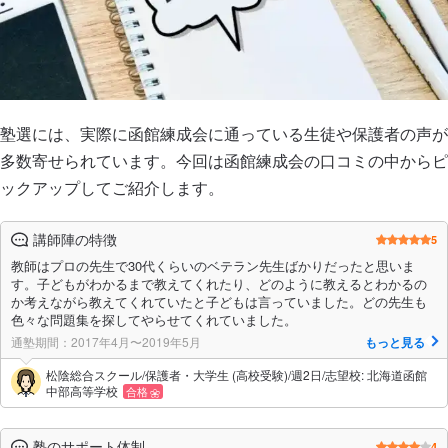
塾選には、実際に函館練成会に通っている生徒や保護者の声が
多数寄せられています。今回は函館練成会の口コミの中からピ
ックアップしてご紹介します。
講師陣の特徴
5
教師はプロの先生で30代くらいのベテラン先生ばかりだったと思いま
す。子どもがわかるまで教えてくれたり、どのように教えるとわかるの
か考えながら教えてくれていたと子どもは言っていました。どの先生も
色々な問題集を探してやらせてくれていました。
通塾期間：2017年4月〜2019年5月
もっと見る
松陰総合スクール/保護者・大学生 (高校受験)/週2日/志望校: 北海道函館
中部高等学校
合格
塾のサポート体制
4