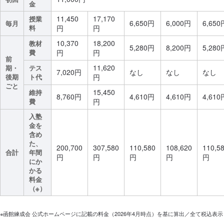
金
11,450
17,170
授業
6,650円
6,000円
6,650
毎月
料
円
円
10,370
18,200
教材
5,280円
8,200円
5,280
費
円
円
前
11,620
期・
テス
7,020円
なし
なし
なし
後期
ト代
円
ごと
15,450
維持
8,760円
4,610円
4,610円
4,610
費
円
入塾
金を
含め
た、
200,700
307,580
110,580
108,620
110,5
合計
年間
円
円
円
円
円
にか
かる
料金
（※）
※函館練成会 公式ホームページに記載の料金（2026年4月時点）を基に算出／全て税込表示