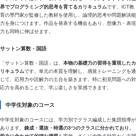
界でプログラミング的思考を育てるカリキュラム
です。ICT教
育の専門家が監修した教材を使用し、論理的思考や問題解決能
力を身につけます。作品を発表する機会もあり、想像力・表現
力も同時に伸ばせます。
サットン算数・国語
「サットン算数・国語」は、
本物の基礎力の習得を重視したカ
リキュラム
です。単元の本質を理解し、感覚トレーニングを通
じて、応用力や読解力の土台を築きます。特に初見問題への対
応力を高めることで、学ぶ楽しさを実感できます。
中学生対象のコース
中学生対象のコースには、学力別でクラス編成した集団指導が
あります。
錬成・選抜・特選の3つのクラスに分かれており、
学力に合わせて的確な授業
を実施。さらに内申点対策から志望