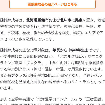
函館練成会の紹介ページはこちら
函館練成会は、
北海道函館市および北斗市に拠点
を置き、地域
密着型の学習支援を行う進学塾です。教室は美原、松陰、本
通、五稜郭、桔梗、浜分の全6校舎を構え、幅広いエリアでア
クセスのよさを確保しています。
函館練成会の主な指導対象は、
年長から中学3年生まで
です。
小学生向けには集団指導のほか、「パズル道場DX」やプログ
ラミング教室「プロクラ」、中学生向けには5教科を徹底指導
する学力別クラス（練成・選抜・特選）が用意されています。
また特選クラスは評定平均24以上が目安となり、全道レベル
の難関校を見据えた高度な内容が学べるカリキュラムとなって
います。
加えて全学年共通で「北海道学力コンクール」や「三者面談」