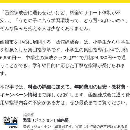
「函館練成会に通わせたいけど、料金やサポート体制が不
安…」「うちの子に合う学習環境って、どう選べばいいの？」
そんな悩みを抱える人は少なくありません。
函館市を中心に展開する「函館練成会」は、小学生から中学生
を対象とした集団指導塾です。小学生の集団指導は小4で月額
6,650円〜、中学生の練成クラスは中1で月額24,380円〜で通
うことができ、学年や目的に応じた丁寧な指導が受けられま
す。
本記事では、
料金の詳細に加えて、年間費用の目安・教材費・
キャンペーン情報
まで詳しく紹介します。函館練成会に通う費
用や指導内容の不安がある方は、ぜひ最後までご覧ください。
編集部
塾選（ジュクセン）編集部
塾選（ジュクセン）編集部です。実際に学習塾の運営経験がある者