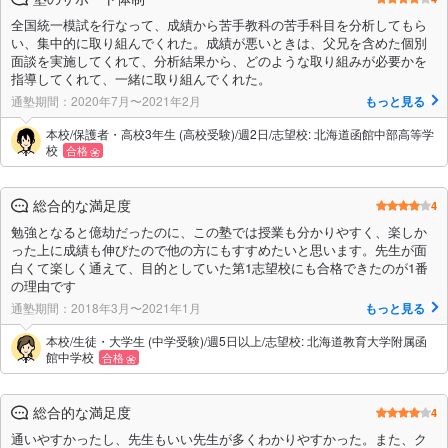
全国統一模試を行なって、成績から苦手教科の苦手科目を分析してもら
い、集中的に取り組んでくれた。成績が悪いときは、父兄を含めた個別
面談を実施してくれて、分析結果から、どのような取り組みが必要かを
指導してくれて、一緒に取り組んでくれた。
通塾期間：2020年7月〜2021年2月
もっと見る
本校/保護者・高校3年生 (高校受験)/週2日/志望校: 北海道函館中部高等学
校
合格
総合的な満足度
4
勉強となると億劫だったのに、この塾では授業も分かりやすく、楽しか
った上に成績も伸びたので他の方にもすすめたいと思います。先生が面
白くて楽しく通えて、目的としていた第1志望校にも合格できたのが1番
の理由です
通塾期間：2018年3月〜2021年1月
もっと見る
本校/生徒・大学生 (中学受験)/週5日以上/志望校: 北海道教育大学附属函
館中学校
合格
総合的な満足度
4
通いやすかったし、先生もいい先生が多くわかりやすかった。また、ク