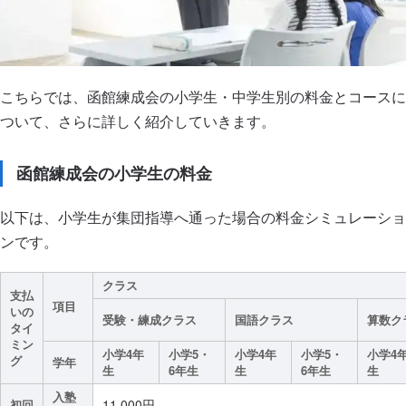
こちらでは、函館練成会の小学生・中学生別の料金とコースに
ついて、さらに詳しく紹介していきます。
函館練成会の小学生の料金
以下は、小学生が集団指導へ通った場合の料金シミュレーショ
ンです。
クラス
支払
項目
いの
受験・練成クラス
国語クラス
算数ク
タイ
ミン
小学4年
小学5・
小学4年
小学5・
小学4
グ
学年
生
6年生
生
6年生
生
入塾
11,000円
初回