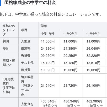
函館練成会の中学生の料金
以下は、中学生が通った場合の料金シミュレーションです。
支払いの
学年
タイミン
項目
中学1年生
中学2年生
中学3年生
グ
初回
入塾金
11,000円
11,000円
11,000円
毎月
授業料
24,380円
24,380円
26,040円
教材費
29,250円
29,250円
32,220円
前期・後
テスト代
15,120円
15,120円
18,510円
期ごと
維持費
19,020円
19,020円
19,020円
追加教材
6月分授
費
業料
21,540円
23,720円
26,100円
（特選ク
(5月下旬
ラスの
引落)
み）
430,340円
430,340円
462,980円
入塾金を
（特選クラ
（特選クラ
（特選クラ