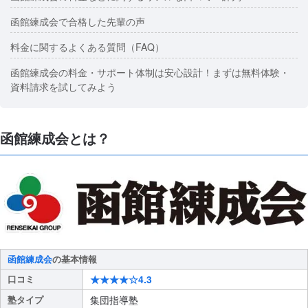
函館練成会で合格した先輩の声
料金に関するよくある質問（FAQ）
函館練成会の料金・サポート体制は安心設計！まずは無料体験・
資料請求を試してみよう
函館練成会とは？
函館練成会
の基本情報
口コミ
★★★★☆4.3
塾タイプ
集団指導塾