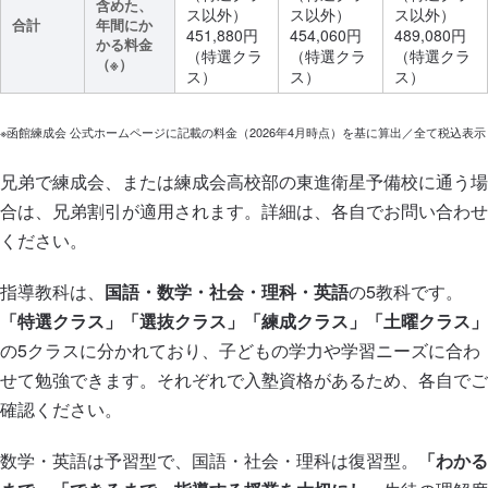
含めた、
ス以外）
ス以外）
ス以外）
合計
年間にか
451,880円
454,060円
489,080円
かる料金
（特選クラ
（特選クラ
（特選クラ
（※）
ス）
ス）
ス）
※函館練成会 公式ホームページに記載の料金（2026年4月時点）を基に算出／全て税込表示
兄弟で練成会、または練成会高校部の東進衛星予備校に通う場
合は、兄弟割引が適用されます。詳細は、各自でお問い合わせ
ください。
指導教科は、
国語・数学・社会・理科・英語
の5教科です。
「特選クラス」「選抜クラス」「練成クラス」「土曜クラス」
の5クラスに分かれており、子どもの学力や学習ニーズに合わ
せて勉強できます。それぞれで入塾資格があるため、各自でご
確認ください。
数学・英語は予習型で、国語・社会・理科は復習型。
「わかる