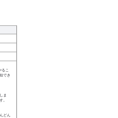
やるこ
始でき
しま
す。
んどん