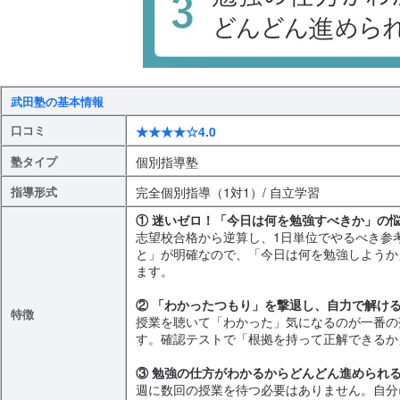
武田塾の基本情報
口コミ
★★★★☆4.0
個別指導塾
塾タイプ
完全個別指導（1対1）/ 自立学習
指導形式
① 迷いゼロ！「今日は何を勉強すべきか」の
志望校合格から逆算し、1日単位でやるべき参
と」が明確なので、「今日は何を勉強しようか
ます。
② 「わかったつもり」を撃退し、自力で解け
特徴
授業を聴いて「わかった」気になるのが一番の
す。確認テストで「根拠を持って正解できるか
③ 勉強の仕方がわかるからどんどん進められ
週に数回の授業を待つ必要はありません。自分