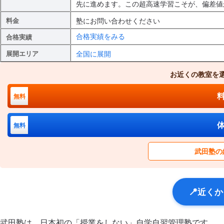
先に進めます。この超高速学習こそが、偏差値
塾にお問い合わせください
料金
合格実績をみる
合格実績
全国に展開
展開エリア
お近くの教室を
無料
無料
武田塾の
📍
近くか
武田塾は、日本初の「授業をしない」自学自習管理塾です。