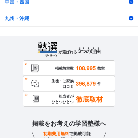
中国・四国
九州・沖縄
3
つ
の
理
由
が選ばれる
108,995
掲載教室数
教室
生徒・ご家族
396,879
件
口コミ
担当者が
徹底取材
ひとつひとつ
掲載をお考えの学習塾様へ
初期費用無料
で掲載可能