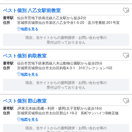
ベスト個別 八乙女駅前教室
最寄駅
仙台市営地下鉄南北線八乙女駅から徒歩2分
住所
宮城県宮城県仙台市泉区八乙女中央1-5-20 及川壱番館 201号室
地図を見る
現在、当サイトからの資料請求・お問い合わせ等の
受付は行っておりません
ベスト個別 鈎取教室
最寄駅
仙台市営地下鉄東西線八木山動物公園駅から徒歩25分
住所
宮城県宮城県仙台市太白区鈎取4-3-1 310フレクション102
地図を見る
現在、当サイトからの資料請求・お問い合わせ等の
受付は行っておりません
ベスト個別 郡山教室
最寄駅
JR東北本線(黒磯～利府・盛岡)太子堂駅から徒歩16分
住所
宮城県宮城県仙台市太白区郡山1-19-2 長町サンハイツB棟店舗
地図を見る
現在、当サイトからの資料請求・お問い合わせ等の