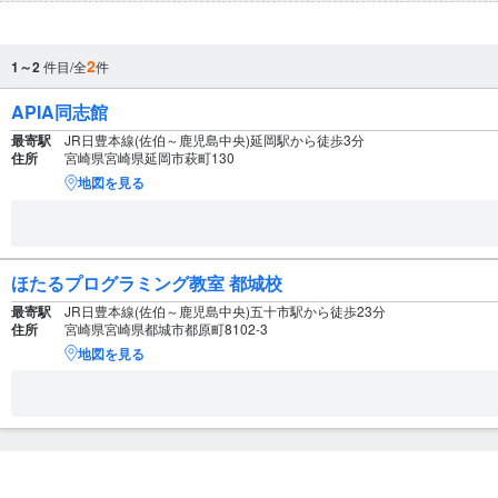
2
1～2
件目/全
件
APIA同志館
最寄駅
JR日豊本線(佐伯～鹿児島中央)延岡駅から徒歩3分
住所
宮崎県宮崎県延岡市萩町130
地図を見る
ほたるプログラミング教室 都城校
最寄駅
JR日豊本線(佐伯～鹿児島中央)五十市駅から徒歩23分
住所
宮崎県宮崎県都城市都原町8102-3
地図を見る